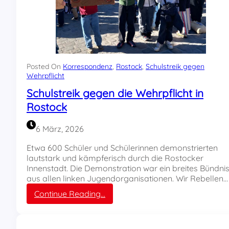
Posted On
Korrespondenz
, 
Rostock
, 
Schulstreik gegen
Wehrpflicht
Schulstreik gegen die Wehrpflicht in
Rostock
6 März, 2026
Etwa 600 Schüler und Schülerinnen demonstrierten
lautstark und kämpferisch durch die Rostocker
Innenstadt. Die Demonstration war ein breites Bündni
aus allen linken Jugendorganisationen. Wir Rebellen…
:
Continue Reading…
S
c
h