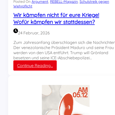
n
Posted On
Argument
, 
REBELL-Magazin
, 
Schulstreik gegen
S
Wehrpflicht
o
Wir kämpfen nicht für eure Kriege!
l
Wofür kämpfen wir stattdessen?
d
a
t
24 Februar, 2026
o
d
Zum Jahresanfang überschlagen sich die Nachrichten
e
Der venezolanische Präsident Maduro und seine Frau
r
werden von den USA entführt. Trump will Grönland
e
besetzen und seine ICE-Abschiebepolizei…
i
:
Continue Reading…
n
W
e
i
S
r
c
k
h
ä
u
m
l
p
k
f
l
e
a