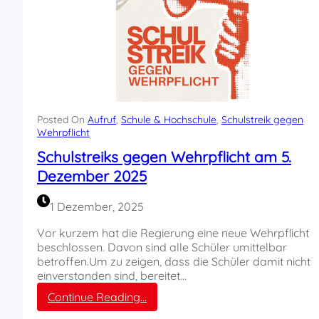
n
s
n
s
i
e
c
?
h
t
f
ü
r
Posted On
Aufruf
, 
Schule & Hochschule
, 
Schulstreik gegen
e
Wehrpflicht
u
Schulstreiks gegen Wehrpflicht am 5.
r
Dezember 2025
e
K
r
1 Dezember, 2025
i
e
Vor kurzem hat die Regierung eine neue Wehrpflicht
g
beschlossen. Davon sind alle Schüler umittelbar
e
betroffen.Um zu zeigen, dass die Schüler damit nicht
!
einverstanden sind, bereitet…
W
:
Continue Reading…
o
S
f