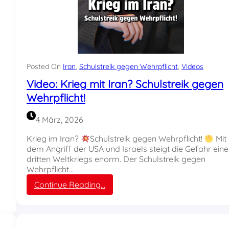
Posted On
Iran
, 
Schulstreik gegen Wehrpflicht
, 
Videos
Video: Krieg mit Iran? Schulstreik gegen
Wehrpflicht!
4 März, 2026
Krieg im Iran?
Schulstreik gegen Wehrpflicht!
Mit
dem Angriff der USA und Israels steigt die Gefahr eine
dritten Weltkriegs enorm. Der Schulstreik gegen
s
Wehrpflicht…
:
Continue Reading…
V
i
d
e