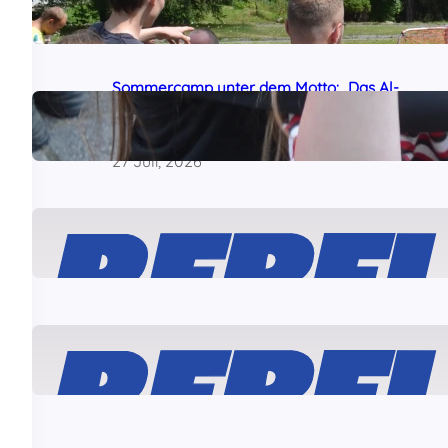
dem Sommercamp
29 Juli, 2026
Sommercamp unter dem Motto: „Das Al-
Awda-Krankenhaus wird leben!“ am
Samstag gestartet
27 Juli, 2026
Solidarität mit den „Ulm5“!
24 Juli, 2026
Was ist dran am angeblichen „linken
Terror“ gegen Journalisten?
22 Juli, 2026