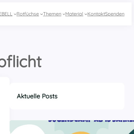
EBELL
Rotfüchse
Themen
Material
Kontakt
Spenden
flicht
Aktuelle Posts
Anreise zur 2. Woche Sommercamp aus
Essen mit dem Zug