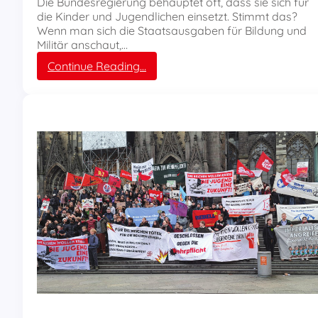
l
Die Bundesregierung behauptet oft, dass sie sich für
i
die Kinder und Jugendlichen einsetzt. Stimmt das?
c
Wenn man sich die Staatsausgaben für Bildung und
h
Militär anschaut,…
t
:
Continue Reading…
i
W
n
a
R
s
o
i
s
s
t
t
o
m
c
e
k
h
r
W
e
r
t
?
E
i