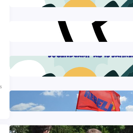
27 Juli, 2026
Sommercamp-Hotline 2026
26 Juli, 2026
Anreise zur 2. Sommercamp-Woche aus
Baden-Württemberg
24 Juli, 2026
s
Workshop mit Peter Weispfenning auf
dem Sommercamp
29 Juli, 2026
Ein paar Eindrücke vom Sportfest auf