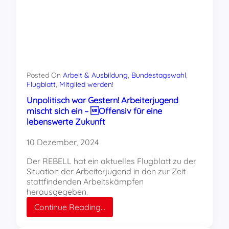
Posted On
Arbeit & Ausbildung
, 
Bundestagswahl
, 
Flugblatt
, 
Mitglied werden!
Unpolitisch war Gestern! Arbeiterjugend
mischt sich ein – Offensiv für eine
lebenswerte Zukunft
10 Dezember, 2024
Der REBELL hat ein aktuelles Flugblatt zu der
Situation der Arbeiterjugend in den zur Zeit
stattfindenden Arbeitskämpfen
herausgegeben.
:
Continue Reading…
Unpolitisch
war