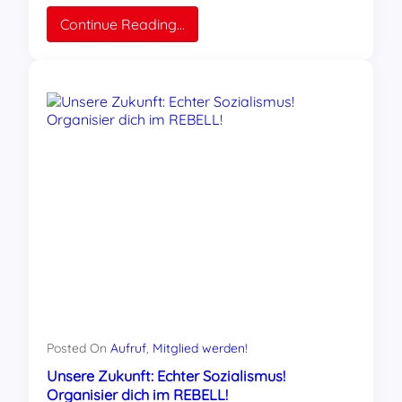
:
Continue Reading…
Jetzt
gestaltet:
9
Gründe,
Mitglied
im
REBELL
zu
werden
Posted On
Aufruf
, 
Mitglied werden!
Unsere Zukunft: Echter Sozialismus!
Organisier dich im REBELL!