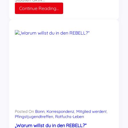
:
Continue Reading…
Jetzt
Mitglied
im
REBELL
werden!
Posted On
Bonn
, 
Korrespondenz
, 
Mitglied werden!
, 
Pfingstjugendtreffen
, 
Rotfuchs-Leben
„Warum willst du in den REBELL?“