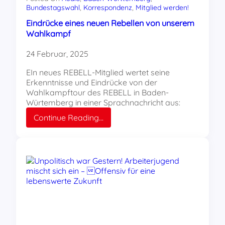
Bundestagswahl
, 
Korrespondenz
, 
Mitglied werden!
Eindrücke eines neuen Rebellen von unserem
Wahlkampf
24 Februar, 2025
EIn neues REBELL-Mitglied wertet seine
Erkenntnisse und Eindrücke von der
Wahlkampftour des REBELL in Baden-
Würtemberg in einer Sprachnachricht aus:
:
Continue Reading…
Eindrücke
eines
neuen
Rebellen
von
unserem
Wahlkampf