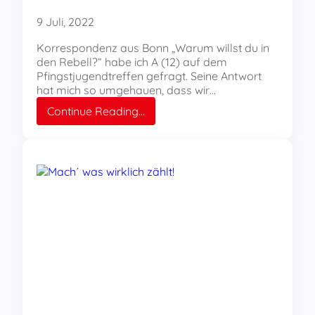
9 Juli, 2022
Korrespondenz aus Bonn „Warum willst du in
den Rebell?“ habe ich A (12) auf dem
Pfingstjugendtreffen gefragt. Seine Antwort
hat mich so umgehauen, dass wir…
:
Continue Reading…
„Warum
willst
du
in
den
REBELL?“