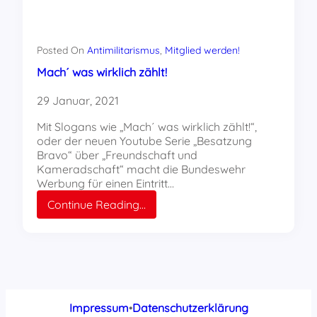
Posted On
Antimilitarismus
, 
Mitglied werden!
Mach´ was wirklich zählt!
29 Januar, 2021
Mit Slogans wie „Mach´ was wirklich zählt!“,
oder der neuen Youtube Serie „Besatzung
Bravo“ über „Freundschaft und
Kameradschaft“ macht die Bundeswehr
Werbung für einen Eintritt…
:
Continue Reading…
Mach
´
was
wirklich
zählt!
Impressum
•
Datenschutzerklärung