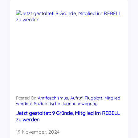
Gestern!
Arbeiterjugend
mischt
sich
ein
–
Offensiv
für
eine
lebenswerte
Zukunft
Posted On
Antifaschismus
, 
Aufruf
, 
Flugblatt
, 
Mitglied
werden!
, 
Sozialistische Jugendbewegung
Jetzt gestaltet: 9 Gründe, Mitglied im REBELL
zu werden
19 November, 2024