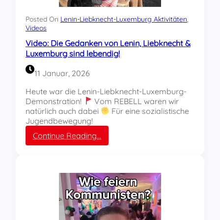
e
e
r
Posted On
Lenin-Liebknecht-Luxemburg Aktivitäten
i
, 
L
Videos
u
L
n
Video: Die Gedanken von Lenin, Liebknecht &
L
g
Luxemburg sind lebendig!
-
k
D
ä
11 Januar, 2026
e
m
m
p
Heute war die Lenin-Liebknecht-Luxemburg-
o
f
Demonstration!
Vom REBELL waren wir
!
e
natürlich auch dabei
Für eine sozialistische
n
Jugendbewegung!
!
:
Continue Reading…
V
i
d
e
o
:
D
i