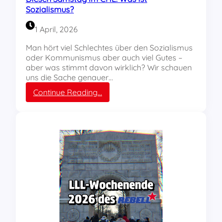
e
Sozialismus?
n
g
1 April, 2026
e
g
Man hört viel Schlechtes über den Sozialismus
e
oder Kommunismus aber auch viel Gutes –
n
aber was stimmt davon wirklich? Wir schauen
e
uns die Sache genauer…
i
:
Continue Reading…
n
D
e
i
n
e
K
s
r
e
i
n
e
S
g
a
?
m
s
t
a
g