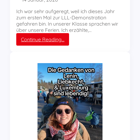
s
c
Ich war sehr aufgeregt, weil ich dieses Jahr
h
zum ersten Mal zur LLL-Demonstration
e
gefahren bin. In unserer Klasse sprachen wir
n
über unsere Ferien. Ich erzählte,…
,
:
Continue Reading…
d
Z
i
u
e
m
w
e
e
r
l
s
t
t
w
e
e
n
i
M
t
a
u
l
m
a
B
u
e
f
f
d
r