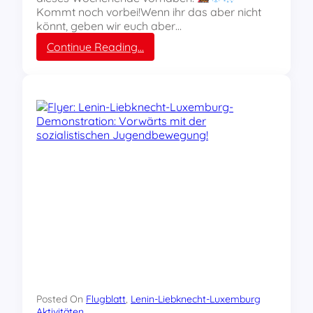
?
e
Kommt noch vorbei!Wenn ihr das aber nicht
n
könnt, geben wir euch aber…
d
:
Continue Reading…
i
V
g
i
!
d
e
o
:
A
u
f
g
e
h
t
’
s
n
a
c
Posted On
Flugblatt
, 
Lenin-Liebknecht-Luxemburg
h
Aktivitäten