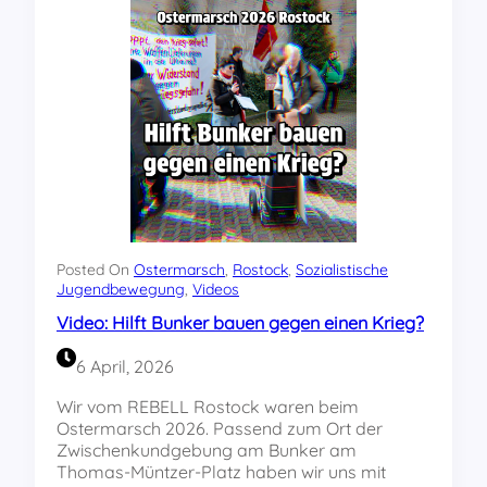
:
o
V
m
e
m
r
u
a
n
n
i
s
s
t
t
a
i
l
s
t
c
u
h
n
e
Posted On
Ostermarsch
, 
Rostock
, 
Sozialistische
g
Jugendbewegung
, 
Videos
n
z
P
Video: Hilft Bunker bauen gegen einen Krieg?
u
a
J
r
6 April, 2026
u
t
g
e
Wir vom REBELL Rostock waren beim
e
i
Ostermarsch 2026. Passend zum Ort der
n
“
Zwischenkundgebung am Bunker am
d
Thomas-Müntzer-Platz haben wir uns mit
-