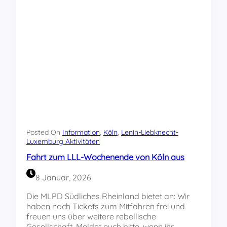
e
a
m
h
o
r
n
t
s
a
t
u
r
s
a
S
t
t
i
u
o
t
n
t
:
g
V
Posted On
Information
, 
Köln
, 
Lenin-Liebknecht-
a
Luxemburg Aktivitäten
o
r
r
Fahrt zum LLL-Wochenende von Köln aus
t
w
–
ä
8 Januar, 2026
Z
r
u
t
Die MLPD Südliches Rheinland bietet an: Wir
g
s
haben noch Tickets zum Mitfahren frei und
a
m
freuen uns über weitere rebellische
l
i
Gesellschaft. Meldet euch bitte, wenn ihr…