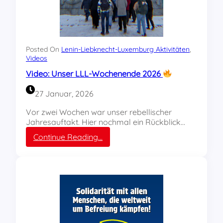
i
m
C
H
E
Posted On
Lenin-Liebknecht-Luxemburg Aktivitäten
, 
:
Videos
W
Video: Unser LLL-Wochenende 2026
a
s
27 Januar, 2026
i
s
Vor zwei Wochen war unser rebellischer
t
Jahresauftakt. Hier nochmal ein Rückblick…
S
:
Continue Reading…
o
V
z
i
i
d
a
e
l
o
i
:
s
U
m
n
u