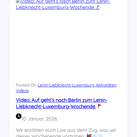
o
n
:
e
W
c
i
h
e
t
f
&
e
L
i
u
e
x
r
e
n
m
K
b
o
u
m
Posted On
Lenin-Liebknecht-Luxemburg Aktivitäten
r
, 
m
Videos
g
u
s
Video: Auf geht’s nach Berlin zum Lenin-
n
i
Liebknecht-Luxemburg-Wochende
i
n
s
d
10 Januar, 2026
t
l
e
e
Wir erzählen euch Live aus dem Zug, was wir
n
b
dieses Wochenende vorhaben.