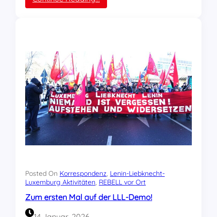
S
o
l
i
d
a
r
i
t
ä
t
m
i
t
a
l
l
e
Posted On
Korrespondenz
, 
Lenin-Liebknecht-
n
Luxemburg Aktivitäten
, 
REBELL vor Ort
M
Zum ersten Mal auf der LLL-Demo!
e
n
14 Januar, 2026