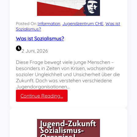
Posted On
Information
, 
Jugendzentrum CHE
, 
Was ist
Sozialismus?
Was ist Sozialismus?
2 Juni, 2026
Diese Frage bewegt viele junge Menschen –
besonders in Zeiten von Krisen, wachsender
sozialer Ungleichheit und Unsicherheit über die
Zukunft. Doch was verstehen verschiedene
Jugendorganisationen…
:
Continue Reading…
W
a
s
i
s
t