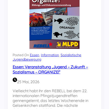
S
o
z
i
a
l
i
s
m
u
s
?
Posted On
Essen
, 
Information
, 
Sozialistische
Jugendbewegung
Essen: Veranstaltung „Jugend – Zukunft –
Sozialismus – ORGANIZE!“
25 Mai, 2026
Vielleicht habt ihr den REBELL bei dem 22.
internationalen Pfingstjugendtreffen
gennengelernt, das letztes Wochenende in
Gelsenkirchen stattfand. Die nächste