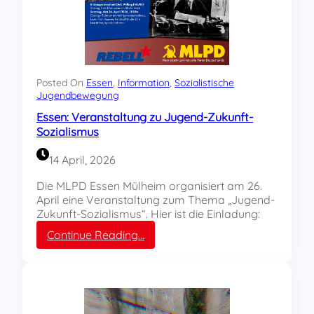
g
m
r
u
u
s
p
–
p
O
e
R
Posted On
Essen
, 
Information
, 
Sozialistische
z
Jugendbewegung
G
u
A
Essen: Veranstaltung zu Jugend-Zukunft-
m
N
Sozialismus
„
I
M
Z
14 April, 2026
a
E
n
!
Die MLPD Essen Mülheim organisiert am 26.
i
“
April eine Veranstaltung zum Thema „Jugend-
f
Zukunft-Sozialismus“. Hier ist die Einladung:
e
:
Continue Reading…
s
E
t
s
d
s
e
e
r
n
K