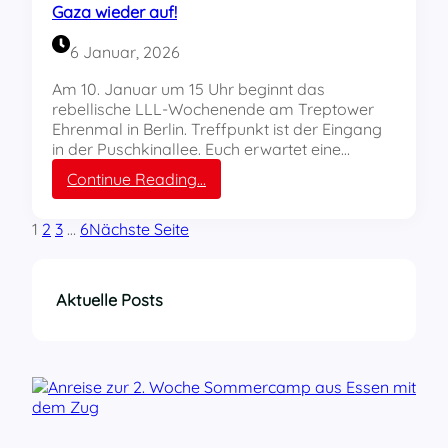
e
e
Gaza wieder auf!
e
i
n
v
b
d
6 Januar, 2026
o
t
b
n
g
e
Am 10. Januar um 15 Uhr beginnt das
K
l
w
rebellische LLL-Wochenende am Treptower
ö
e
e
Ehrenmal in Berlin. Treffpunkt ist der Eingang
l
i
g
in der Puschkinallee. Euch erwartet eine…
n
c
u
:
Continue Reading…
a
h
n
B
u
!
g
e
s
!
1
2
3
…
6
Nächste Seite
r
l
i
n
Aktuelle Posts
:
M
a
c
h
’
w