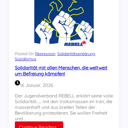
s
s
e
?
r
L
L
L
-
W
o
c
Posted On
Repression
, 
Solidaritätserklärung
, 
h
Sozialismus
e
Solidarität mit allen Menschen, die weltweit
n
um Befreiung kämpfen!
e
n
16 Januar, 2026
d
e
Der Jugendverband REBELL erklärt seine volle
2
Solidarität…… mit den Volksmassen im Iran, die
0
massenhaft und aus breiten Teilen der
2
Bevölkerung protestieren. Sie wollen Freiheit
6
und…
:
Continue Reading…