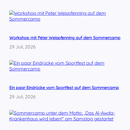
G
a
z
a
w
i
e
Workshop mit Peter Weispfenning auf dem Sommercamp
d
29 Juli, 2026
e
r
a
u
f
!
Ein paar Eindrücke vom Sportfest auf dem Sommercamp
29 Juli, 2026