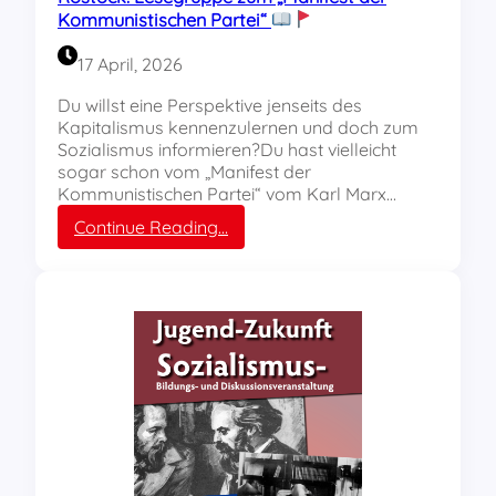
J
Kommunistischen Partei“
u
g
17 April, 2026
e
n
Du willst eine Perspektive jenseits des
d
Kapitalismus kennenzulernen und doch zum
–
Sozialismus informieren?Du hast vielleicht
Z
sogar schon vom „Manifest der
u
Kommunistischen Partei“ vom Karl Marx…
k
:
Continue Reading…
u
R
n
o
f
s
t
t
–
o
S
c
o
k
z
:
i
L
a
e
l
s
i
e
s