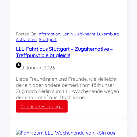
L
c
i
h
e
t
b
-
k
L
n
u
Posted On
Information
, 
Lenin-Liebknecht-Luxemburg
e
Aktivitäten
, 
Stuttgart
x
c
e
LLL-Fahrt aus Stuttgart – Zugalternative –
h
m
Treffpunkt bleibt gleich!
t
b
-
u
9 Januar, 2026
L
r
u
g
Liebe Freundinnen und Freunde, wie vielleicht
x
-
der ein oder andere bemerkt hat, fällt unser
e
W
Zug nach Berlin zum LLL-Wochenende wegen
m
o
dem Sturmtief aus. Doch keine…
b
c
:
Continue Reading…
u
h
L
r
e
L
g
n
L
-
d
-
D
e
F