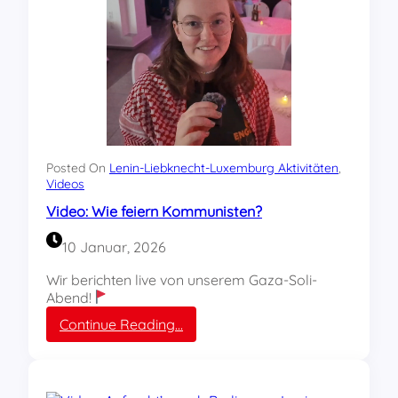
e
G
e
d
a
n
k
e
n
v
Posted On
Lenin-Liebknecht-Luxemburg Aktivitäten
, 
o
Videos
n
Video: Wie feiern Kommunisten?
L
e
10 Januar, 2026
n
i
Wir berichten live von unserem Gaza-Soli-
n
Abend!
,
:
Continue Reading…
L
V
i
i
e
d
b
e
k