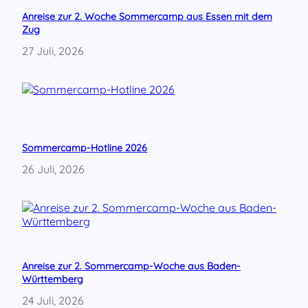
a
Anreise zur 2. Woche Sommercamp aus Essen mit dem
s
Zug
w
i
27 Juli, 2026
r
k
l
i
c
h
z
Sommercamp-Hotline 2026
ä
26 Juli, 2026
h
l
t
u
n
d
b
Anreise zur 2. Sommercamp-Woche aus Baden-
a
Württemberg
u
e
24 Juli, 2026