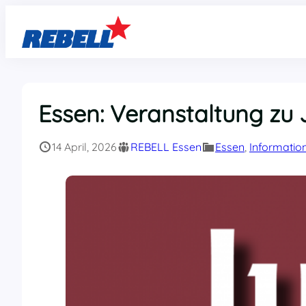
Zum
Inhalt
springen
Essen: Veranstaltung zu
14 April, 2026
REBELL Essen
Essen
, 
Informatio