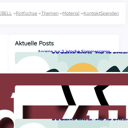
EBELL
Rotfüchse
Themen
Material
Kontakt
Spenden
Aktuelle Posts
Anreise zur 2. Woche Sommercamp
aus Essen mit dem Zug
27 Juli, 2026
Sommercamp-Hotline 2026
26 Juli, 2026
Anreise zur 2. Sommercamp-Woche
aus Baden-Württemberg