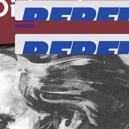
Solidarität mit den „Ulm5“!
24 Juli, 2026
Was ist dran am angeblichen „linken
Terror“ gegen Journalisten?
22 Juli, 2026