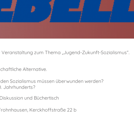
ne Veranstaltung zum Thema „Jugend-Zukunft-Sozialismus“.
haftliche Alternative.
r den Sozialismus müssen überwunden werden?
0. Jahrhunderts?
 Diskussion und Büchertisch
rohnhausen, Kerckhoffstraße 22 b