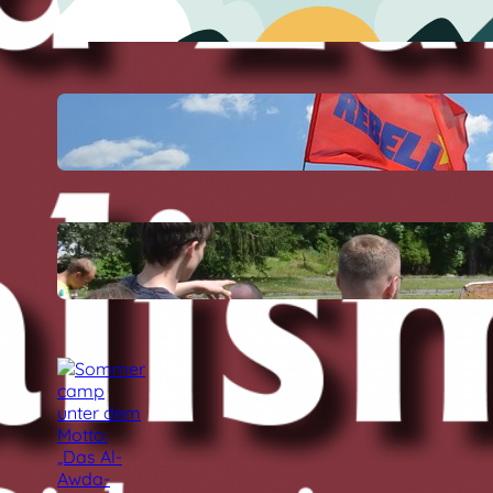
24 Juli, 2026
Workshop mit Peter Weispfenning
auf dem Sommercamp
29 Juli, 2026
Ein paar Eindrücke vom Sportfest
auf dem Sommercamp
29 Juli, 2026
Sommercamp unter dem Motto:
„Das Al-Awda-Krankenhaus wird
leben!“ am Samstag gestartet
27 Juli, 2026