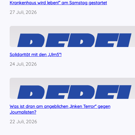
Krankenhaus wird leben!“ am Samstag gestartet
n
d
27 Juli, 2026
S
t
a
h
l
b
e
Solidarität mit den „Ulm5“!
t
24 Juli, 2026
r
i
e
b
e
n
i
Was ist dran am angeblichen „linken Terror“ gegen
n
Journalisten?
D
e
22 Juli, 2026
u
t