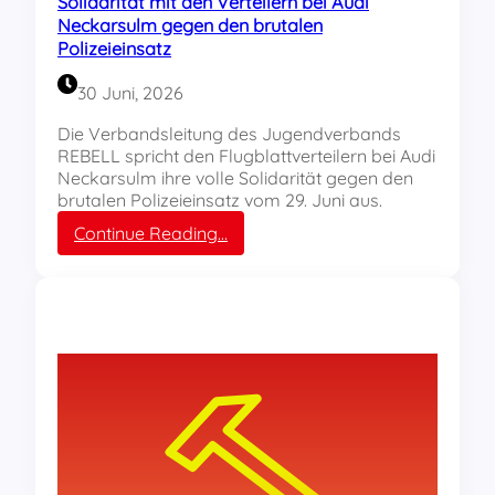
Solidarität mit den Verteilern bei Audi
g
Neckarsulm gegen den brutalen
e
Polizeieinsatz
n
S
30 Juni, 2026
o
l
Die Verbandsleitung des Jugendverbands
i
REBELL spricht den Flugblattverteilern bei Audi
d
Neckarsulm ihre volle Solidarität gegen den
a
brutalen Polizeieinsatz vom 29. Juni aus.
r
:
Continue Reading…
i
S
t
o
ä
l
t
i
d
a
r
i
t
ä
t