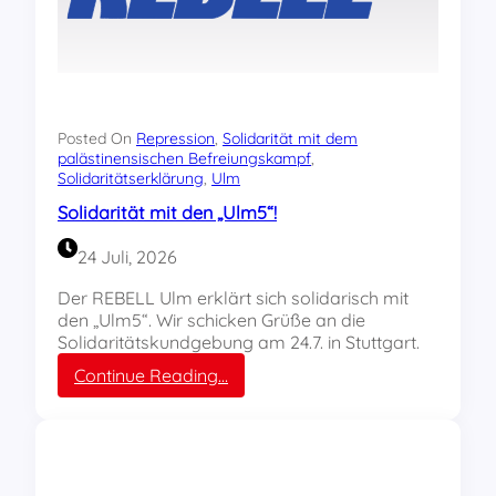
Posted On
Repression
, 
Solidarität mit dem
palästinensischen Befreiungskampf
, 
Solidaritätserklärung
, 
Ulm
Solidarität mit den „Ulm5“!
24 Juli, 2026
Der REBELL Ulm erklärt sich solidarisch mit
den „Ulm5“. Wir schicken Grüße an die
Solidaritätskundgebung am 24.7. in Stuttgart.
:
Continue Reading…
S
o
l
i
d