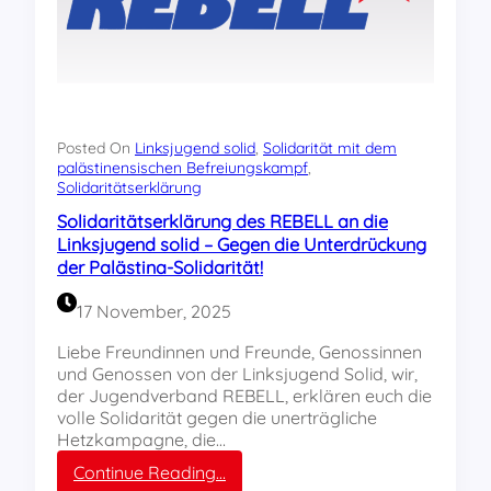
m
e
i
g
t
e
a
n
l
H
l
e
e
t
Posted On
Linksjugend solid
, 
Solidarität mit dem
n
palästinensischen Befreiungskampf
, 
z
Solidaritätserklärung
M
e
e
g
Solidaritätserklärung des REBELL an die
n
e
Linksjugend solid – Gegen die Unterdrückung
s
g
der Palästina-Solidarität!
c
e
h
n
17 November, 2025
e
P
n
a
Liebe Freundinnen und Freunde, Genossinnen
,
l
und Genossen von der Linksjugend Solid, wir,
d
ä
der Jugendverband REBELL, erklären euch die
i
s
volle Solidarität gegen die unerträgliche
e
t
Hetzkampagne, die…
w
i
:
Continue Reading…
e
n