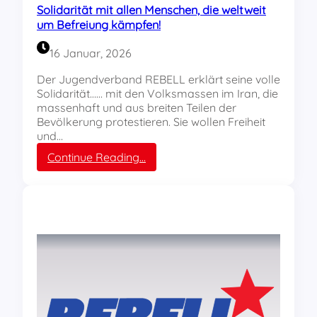
n
d
Solidarität mit allen Menschen, die weltweit
g
e
um Befreiung kämpfen!
m
n
i
V
16 Januar, 2026
t
e
M
r
Der Jugendverband REBELL erklärt seine volle
ü
a
Solidarität…… mit den Volksmassen im Iran, die
n
l
massenhaft und aus breiten Teilen der
c
l
Bevölkerung protestieren. Sie wollen Freiheit
h
i
und…
e
a
:
Continue Reading…
n
-
S
e
K
o
r
o
l
G
l
i
e
l
d
n
e
a
o
g
r
s
e
i
s
n
t
e
ä
n
t
w