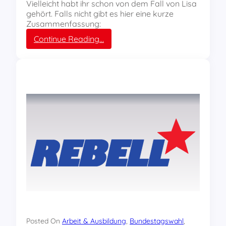
Vielleicht habt ihr schon von dem Fall von Lisa
B
g
gehört. Falls nicht gibt es hier eine kurze
E
e
Zusammenfassung:
L
n
L
:
Continue Reading…
a
S
n
o
Y
l
o
i
u
d
n
a
g
r
S
i
t
t
r
ä
u
t
g
s
g
e
l
r
e
k
l
ä
r
Posted On
Arbeit & Ausbildung
, 
Bundestagswahl
, 