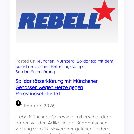
i
m
t
a
ä
n
t
n
s
e
r
k
l
ä
r
Posted On
München
, 
Nürnberg
, 
Solidarität mit dem
u
palästinensischen Befreiungskampf
, 
Solidaritätserklärung
n
g
Solidaritätserklärung mit Münchener
d
Genossen wegen Hetze gegen
e
Palästinasolidarität
s
R
1 Februar, 2026
E
B
Liebe Münchner Genossen, mit erschaudern
E
haben wir den Artikel in der Süddeutschen
L
Zeitung vom 17. November gelesen, in dem
L