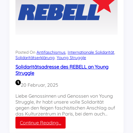
ä
n
c
t
g
k
s
e
u
e
r
n
r
R
g
k
o
d
l
t
e
ä
f
r
r
ü
Posted On
Antifaschismus
, 
Internationale Solidarität
, 
P
u
Solidaritätserklärung
, 
Young Struggle
c
a
n
h
l
Solidaritätsadresse des REBELL an Young
g
s
ä
Struggle
d
e
s
e
n
t
20 Februar, 2025
s
i
R
n
Liebe Genossinnen und Genossen von Young
E
a
Struggle, ihr habt unsere volle Solidarität
B
-
gegen den feigen faschistischen Anschlag auf
E
S
das Kulturzentrum in Paris, bei dem auch…
L
o
:
Continue Reading…
L
l
S
D
i