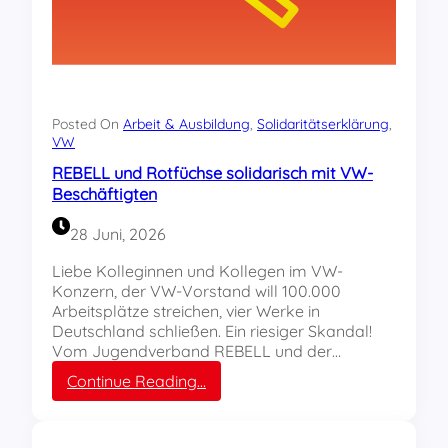
m
i
t
d
e
n
V
Posted On
Arbeit & Ausbildung
, 
Solidaritätserklärung
, 
e
VW
r
REBELL und Rotfüchse solidarisch mit VW-
t
Beschäftigten
e
i
28 Juni, 2026
l
e
Liebe Kolleginnen und Kollegen im VW-
r
Konzern, der VW-Vorstand will 100.000
n
Arbeitsplätze streichen, vier Werke in
b
Deutschland schließen. Ein riesiger Skandal!
e
Vom Jugendverband REBELL und der…
i
:
Continue Reading…
A
R
u
E
d
B
i