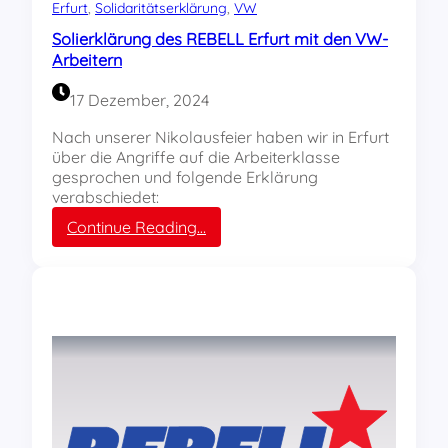
u
Erfurt
, 
Solidaritätserklärung
, 
VW
n
Solierklärung des REBELL Erfurt mit den VW-
g
Arbeitern
g
e
17 Dezember, 2024
g
e
Nach unserer Nikolausfeier haben wir in Erfurt
n
über die Angriffe auf die Arbeiterklasse
d
gesprochen und folgende Erklärung
a
verabschiedet:
s
:
Continue Reading…
B
S
e
o
r
l
u
i
f
e
s
r
v
k
e
l
r
ä
b
r
o
u
t