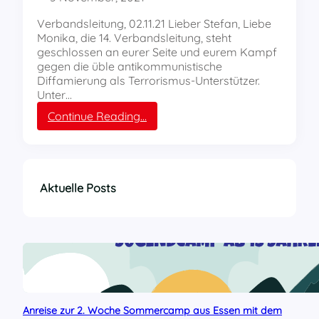
o
n
Verbandsleitung, 02.11.21 Lieber Stefan, Liebe
R
Monika, die 14. Verbandsleitung, steht
E
geschlossen an eurer Seite und eurem Kampf
B
gegen die üble antikommunistische
E
Diffamierung als Terrorismus-Unterstützer.
L
Unter…
L
u
:
Continue Reading…
n
S
d
o
R
l
o
i
t
d
Aktuelle Posts
f
a
ü
r
c
i
h
t
s
ä
e
t
n
s
m
e
Anreise zur 2. Woche Sommercamp aus Essen mit dem
i
r