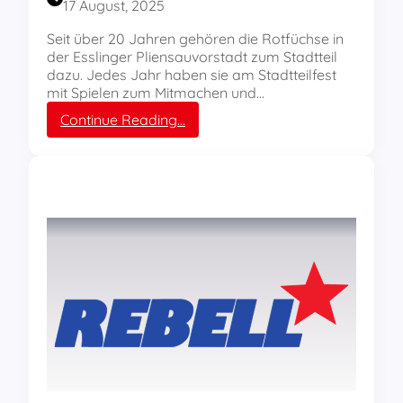
17 August, 2025
s
n
R
!
Seit über 20 Jahren gehören die Rotfüchse in
E
der Esslinger Pliensauvorstadt zum Stadtteil
B
dazu. Jedes Jahr haben sie am Stadtteilfest
E
mit Spielen zum Mitmachen und…
L
:
Continue Reading…
L
M
a
a
n
n
d
n
i
h
e
e
L
i
i
m
n
e
k
r
s
R
j
o
u
t
g
f
e
ü
n