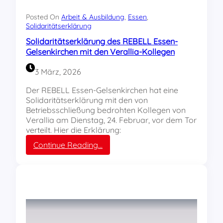
ä
r
Posted On
Arbeit & Ausbildung
, 
Essen
, 
u
Solidaritätserklärung
n
Solidaritätserklärung des REBELL Essen-
g
Gelsenkirchen mit den Verallia-Kollegen
m
i
3 März, 2026
t
E
Der REBELL Essen-Gelsenkirchen hat eine
v
Solidaritätserklärung mit den von
a
Betriebsschließung bedrohten Kollegen von
M
Verallia am Dienstag, 24. Februar, vor dem Tor
a
verteilt. Hier die Erklärung:
r
:
Continue Reading…
i
S
a
o
M
l
i
i
c
d
h
a
e
r
l