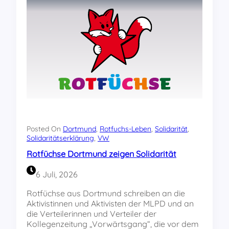
a
r
i
t
ä
t
m
i
t
d
e
n
„
Posted On
Dortmund
, 
Rotfuchs-Leben
, 
Solidarität
, 
U
Solidaritätserklärung
, 
VW
l
Rotfüchse Dortmund zeigen Solidarität
m
5
6 Juli, 2026
“
!
Rotfüchse aus Dortmund schreiben an die
Aktivistinnen und Aktivisten der MLPD und an
die Verteilerinnen und Verteiler der
Kollegenzeitung „Vorwärtsgang“, die vor dem