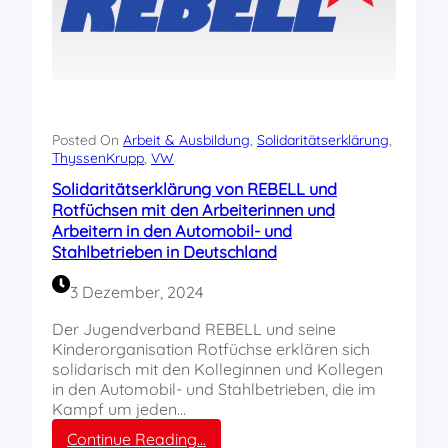
n
v
g
o
d
n
e
L
s
i
R
s
E
a
Posted On
Arbeit & Ausbildung
, 
Solidaritätserklärung
, 
B
ThyssenKrupp
, 
VW
P
E
o
Solidaritätserklärung von REBELL und
L
e
Rotfüchsen mit den Arbeiterinnen und
L
t
Arbeitern in den Automobil- und
E
t
Stahlbetrieben in Deutschland
r
i
f
n
3 Dezember, 2024
u
g
r
e
Der Jugendverband REBELL und seine
t
r
Kinderorganisation Rotfüchse erklären sich
m
solidarisch mit den Kolleginnen und Kollegen
i
in den Automobil- und Stahlbetrieben, die im
t
Kampf um jeden…
d
e
:
Continue Reading…