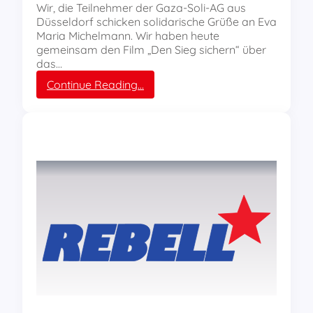
i
a
Wir, die Teilnehmer der Gaza-Soli-AG aus
s
l
Düsseldorf schicken solidarische Grüße an Eva
c
e
Maria Michelmann. Wir haben heute
h
n
gemeinsam den Film „Den Sieg sichern“ über
m
P
das…
i
o
:
Continue Reading…
t
l
S
V
i
o
W
z
l
-
e
i
B
i
d
e
e
a
s
i
r
c
n
i
h
s
t
ä
a
ä
f
t
t
t
z
s
i
e
g
r
t
k
e
l
n