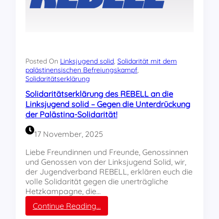
Posted On
Linksjugend solid
, 
Solidarität mit dem
palästinensischen Befreiungskampf
, 
Solidaritätserklärung
Solidaritätserklärung des REBELL an die
Linksjugend solid – Gegen die Unterdrückung
der Palästina-Solidarität!
17 November, 2025
Liebe Freundinnen und Freunde, Genossinnen
und Genossen von der Linksjugend Solid, wir,
der Jugendverband REBELL, erklären euch die
volle Solidarität gegen die unerträgliche
Hetzkampagne, die…
:
Continue Reading…
S