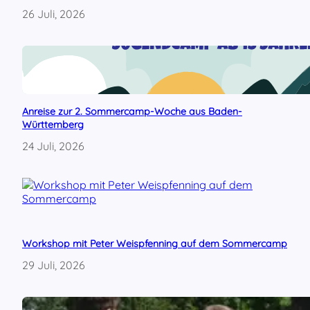
s
26 Juli, 2026
R
E
B
E
L
L
a
Anreise zur 2. Sommercamp-Woche aus Baden-
n
Württemberg
d
i
24 Juli, 2026
e
L
i
n
k
s
j
Workshop mit Peter Weispfenning auf dem Sommercamp
u
29 Juli, 2026
g
e
n
d