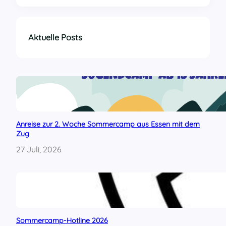
o
l
i
d
Aktuelle Posts
a
r
i
t
ä
t
s
e
Anreise zur 2. Woche Sommercamp aus Essen mit dem
r
Zug
k
l
27 Juli, 2026
ä
r
u
n
g
d
e
Sommercamp-Hotline 2026