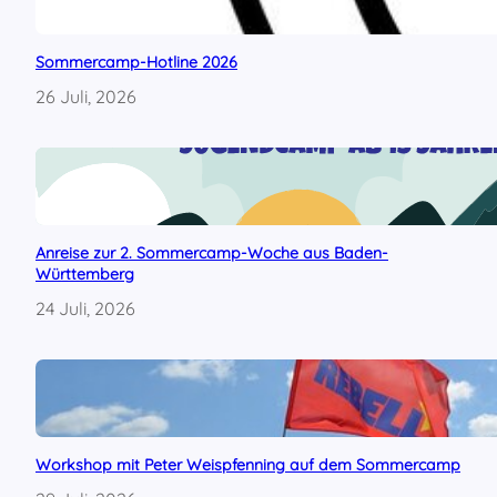
g
m
i
Sommercamp-Hotline 2026
t
26 Juli, 2026
E
v
a
M
a
r
i
Anreise zur 2. Sommercamp-Woche aus Baden-
a
Württemberg
M
i
24 Juli, 2026
c
h
e
l
m
a
n
Workshop mit Peter Weispfenning auf dem Sommercamp
n