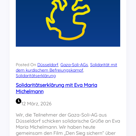
Posted On
Düsseldorf
, 
Gaza-Soli-AGs
, 
Solidarität mit
dem kurdischem Befreiungskampf
, 
Solidaritätserklärung
Solidaritätserklärung mit Eva Maria
Michelmann
12 März, 2026
Wir, die Teilnehmer der Gaza-Soli-AG aus
Düsseldorf schicken solidarische Grüße an Eva
Maria Michelmann. Wir haben heute
gemeinsam den Film „Den Sieg sichern“ über