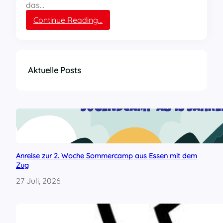
das…
:
Continue Reading…
S
o
l
i
d
Aktuelle Posts
a
r
i
t
ä
t
s
e
Anreise zur 2. Woche Sommercamp aus Essen mit dem
r
Zug
k
l
27 Juli, 2026
ä
r
u
n