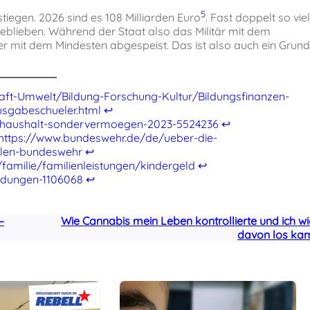
5
tiegen. 2026 sind es 108 Milliarden Euro
. Fast doppelt so viel
geblieben. Während der Staat also das Militär mit dem
r mit dem Mindesten abgespeist. Das ist also auch ein Grund
aft-Umwelt/Bildung-Forschung-Kultur/Bildungsfinanzen-
usgabeschueler.html
↩︎
shaushalt-sondervermoegen-2023-5524236
↩︎
https://www.bundeswehr.de/de/ueber-die-
hlen-bundeswehr
↩︎
amilie/familienleistungen/kindergeld
↩︎
ldungen-1106068
↩︎
–
Wie Cannabis mein Leben kontrollierte und ich w
davon los ka