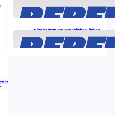
Solidarität mit den „Ulm5“!
!
24 Juli, 2026
Was ist dran am angeblichen „linken
Terror“ gegen Journalisten?
22 Juli, 2026
ieder
m
→