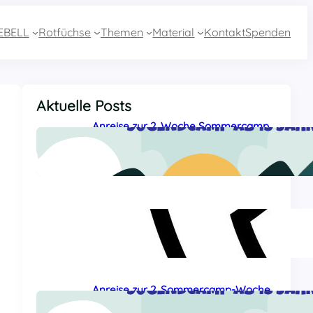
EBELL
Rotfüchse
Themen
Material
Kontakt
Spenden
Aktuelle Posts
Anreise zur 2. Woche Sommercamp
aus Essen mit dem Zug
27 Juli, 2026
Sommercamp-Hotline 2026
26 Juli, 2026
Anreise zur 2. Sommercamp-Woche
aus Baden-Württemberg