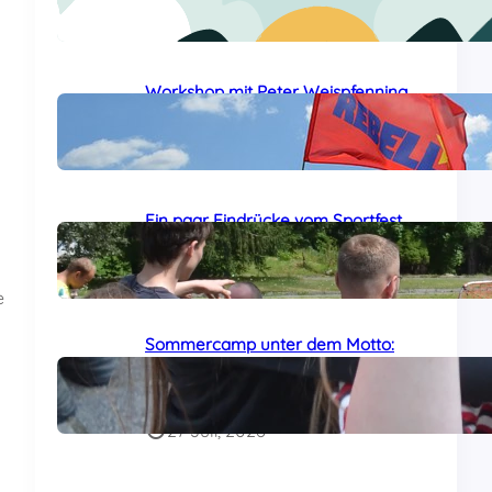
24 Juli, 2026
Workshop mit Peter Weispfenning
auf dem Sommercamp
29 Juli, 2026
Ein paar Eindrücke vom Sportfest
auf dem Sommercamp
29 Juli, 2026
e
Sommercamp unter dem Motto:
„Das Al-Awda-Krankenhaus wird
leben!“ am Samstag gestartet
27 Juli, 2026