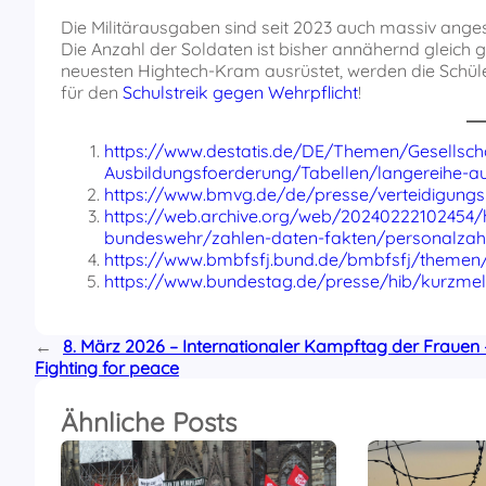
Die Militärausgaben sind seit 2023 auch massiv anges
Die Anzahl der Soldaten ist bisher annähernd gleich 
neuesten Hightech-Kram ausrüstet, werden die Schüle
für den
Schulstreik gegen Wehrpflicht
!
https://www.destatis.de/DE/Themen/Gesellsch
Ausbildungsfoerderung/Tabellen/langereihe-a
https://www.bmvg.de/de/presse/verteidigung
https://web.archive.org/web/20240222102454/
bundeswehr/zahlen-daten-fakten/personalza
https://www.bmbfsfj.bund.de/bmbfsfj/themen/f
https://www.bundestag.de/presse/hib/kurzme
←
8. März 2026 – Internationaler Kampftag der Frauen 
Fighting for peace
Ähnliche Posts