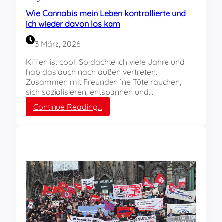
2
r
Wie Cannabis mein Leben kontrollierte und
0
i
ich wieder davon los kam
2
e
6
g
3 März, 2026
e
r
Kiffen ist cool. So dachte ich viele Jahre und
s
hab das auch nach außen vertreten.
c
Zusammen mit Freunden `ne Tüte rauchen,
h
sich sozialisieren, entspannen und…
i
:
Continue Reading…
e
W
n
i
e
e
n
C
a
n
n
a
b
i
s