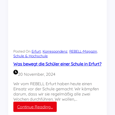
e
s
p
o
n
d
e
n
z
e
Posted On
Erfurt
, 
Korrespondenz
, 
REBELL-Magazin
, 
n
Schule & Hochschule
s
Was bewegt die Schüler einer Schule in Erfurt?
i
n
20 November, 2024
d
g
Wir vom REBELL Erfurt haben heute einen
e
Einsatz vor der Schule gemacht. Wir kämpfen
f
darum, dass wir sie regelmäßig alle zwei
r
Wochen durchführen. Wir wollen,…
a
:
Continue Reading…
g
W
t