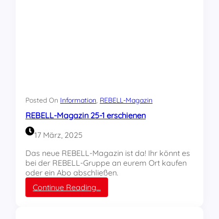
i
k
e
l
u
n
d
K
o
r
r
Posted On
Information
, 
REBELL-Magazin
e
REBELL-Magazin 25-1 erschienen
s
p
17 März, 2025
o
n
Das neue REBELL-Magazin ist da! Ihr könnt es
d
bei der REBELL-Gruppe an eurem Ort kaufen
e
oder ein Abo abschließen.
n
:
Continue Reading…
z
R
e
E
n
B
s