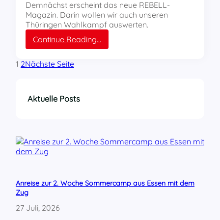
Demnächst erscheint das neue REBELL-
S
Magazin. Darin wollen wir auch unseren
c
Thüringen Wahlkampf auswerten.
h
u
:
Continue Reading…
l
E
e
u
1
2
Nächste Seite
i
r
n
e
E
E
r
i
Aktuelle Posts
f
n
u
d
r
r
t
ü
?
c
k
e
v
Anreise zur 2. Woche Sommercamp aus Essen mit dem
o
Zug
m
T
27 Juli, 2026
h