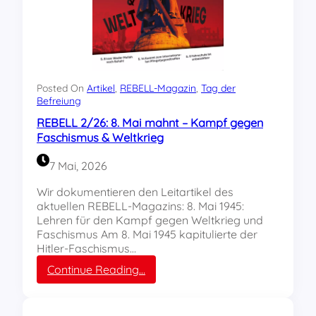
Posted On
Artikel
, 
REBELL-Magazin
, 
Tag der
Befreiung
REBELL 2/26: 8. Mai mahnt – Kampf gegen
Faschismus & Weltkrieg
7 Mai, 2026
Wir dokumentieren den Leitartikel des
aktuellen REBELL-Magazins: 8. Mai 1945:
Lehren für den Kampf gegen Weltkrieg und
Faschismus Am 8. Mai 1945 kapitulierte der
Hitler-Faschismus…
:
Continue Reading…
R
E
B