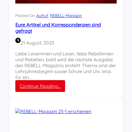
r
.
4
Posted On
Aufruf
, 
REBELL-Magazin
/
Eure Artikel und Korrespondenzen sind
2
gefragt
0
2
21 August, 2025
5
e
Liebe Leserinnen und Leser, liebe Rebellinnen
r
und Rebellen, bald wird die nächste Ausgabe
s
des REBELL-Magazins erstellt. Thema sind der
c
Lehrjahresbeginn sowie Schule und Uni. Was
h
für ein…
i
e
:
Continue Reading…
n
E
e
u
n
r
e
A
r
t