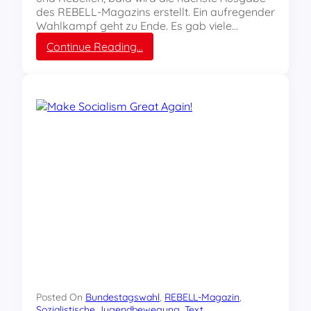
n
des REBELL-Magazins erstellt. Ein aufregender
e
Wahlkampf geht zu Ende. Es gab viele…
n
:
Continue Reading…
E
u
r
e
K
o
r
r
e
s
p
o
n
d
e
n
z
e
Posted On
Bundestagswahl
, 
REBELL-Magazin
, 
n
Sozialistische Jugendbewegung
, 
Text