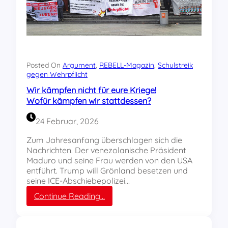
m
e
i
n
L
e
b
Posted On
Argument
, 
REBELL-Magazin
, 
Schulstreik
e
gegen Wehrpflicht
n
Wir kämpfen nicht für eure Kriege!
k
Wofür kämpfen wir stattdessen?
o
n
24 Februar, 2026
t
r
Zum Jahresanfang überschlagen sich die
o
Nachrichten. Der venezolanische Präsident
l
Maduro und seine Frau werden von den USA
l
entführt. Trump will Grönland besetzen und
i
seine ICE-Abschiebepolizei…
e
:
Continue Reading…
r
W
t
i
e
r
u