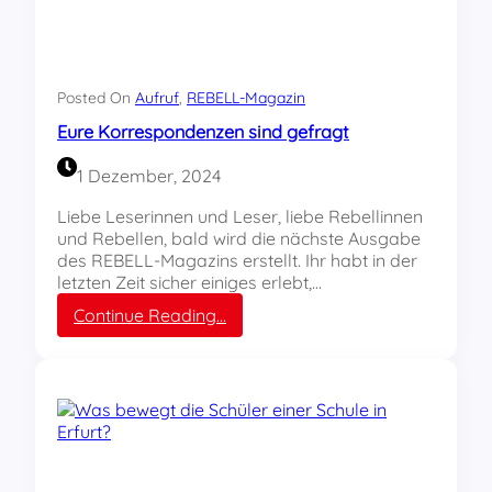
G
r
e
a
t
Posted On
Aufruf
, 
REBELL-Magazin
A
Eure Korrespondenzen sind gefragt
g
a
1 Dezember, 2024
i
n
Liebe Leserinnen und Leser, liebe Rebellinnen
!
und Rebellen, bald wird die nächste Ausgabe
des REBELL-Magazins erstellt. Ihr habt in der
letzten Zeit sicher einiges erlebt,…
:
Continue Reading…
E
u
r
e
K
o
r
r