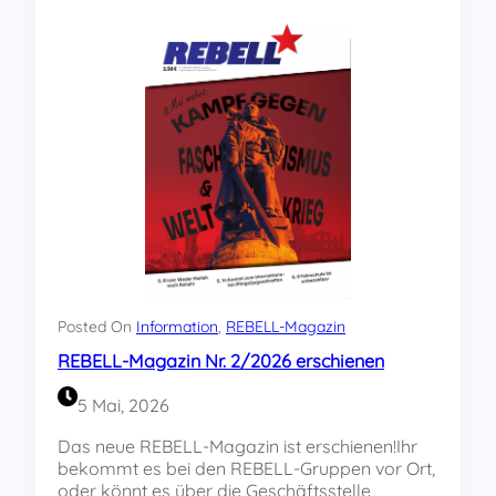
E
L
L
2
/
2
6
:
8
.
M
a
i
m
a
Posted On
Information
, 
REBELL-Magazin
h
REBELL-Magazin Nr. 2/2026 erschienen
n
t
5 Mai, 2026
–
K
Das neue REBELL-Magazin ist erschienen!Ihr
a
bekommt es bei den REBELL-Gruppen vor Ort,
m
oder könnt es über die Geschäftsstelle