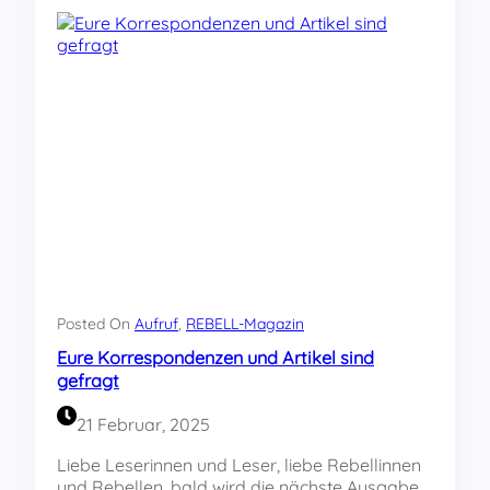
E
i
L
n
L
d
-
g
M
e
a
f
g
r
a
a
z
g
i
t
n
2
5
-
1
Posted On
Aufruf
, 
REBELL-Magazin
e
Eure Korrespondenzen und Artikel sind
r
gefragt
s
c
21 Februar, 2025
h
i
Liebe Leserinnen und Leser, liebe Rebellinnen
e
und Rebellen, bald wird die nächste Ausgabe