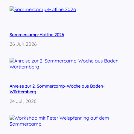
ü
r
i
n
g
e
Sommercamp-Hotline 2026
n
26 Juli, 2026
W
a
h
l
k
a
m
Anreise zur 2. Sommercamp-Woche aus Baden-
p
Württemberg
f
s
24 Juli, 2026
i
n
d
g
e