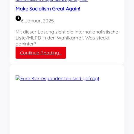
u
Make Socialism Great Again!
n
d
6 Januar, 2025
A
r
Mit dieser Losung zieht die Internationalistische
t
Liste/MLPD in den Wahlkampf. Was steckt
i
dahinter?
k
:
Continue Reading…
e
M
l
a
s
k
i
e
n
S
d
o
g
c
e
i
f
a
r
l
a
i
g
s
t
m