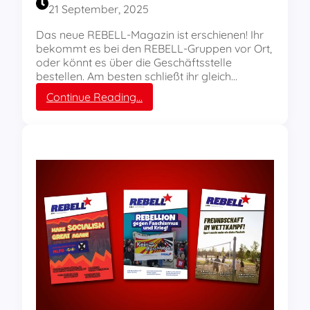
21 September, 2025
B
E
Das neue REBELL-Magazin ist erschienen! Ihr
L
bekommt es bei den REBELL-Gruppen vor Ort,
L
oder könnt es über die Geschäftsstelle
-
bestellen. Am besten schließt ihr gleich…
M
:
Continue Reading…
a
R
g
E
a
B
z
E
i
L
n
L
-
M
a
g
a
z
i
n
N