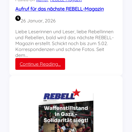
/
t
Aufruf für das nächste REBELL-Magazin
2
d
0
e
26 Januar, 2026
2
s
6
s
Liebe Leserinnen und Leser, liebe Rebellinnen
e
e
und Rebellen, bald wird das nächste REBELL-
r
n
Magazin erstellt. Schickt noch bis zum 5.02.
s
?
Korrespondenzen und schöne Fotos. Seit
c
dem…
h
:
Continue Reading…
i
A
e
u
n
f
e
r
n
u
f
f
ü
r
d
a