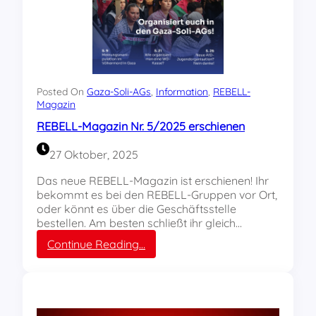
s
n
ä
c
h
s
t
Posted On
Gaza-Soli-AGs
, 
Information
, 
REBELL-
e
Magazin
R
REBELL-Magazin Nr. 5/2025 erschienen
E
B
27 Oktober, 2025
E
L
Das neue REBELL-Magazin ist erschienen! Ihr
L
bekommt es bei den REBELL-Gruppen vor Ort,
-
oder könnt es über die Geschäftsstelle
M
bestellen. Am besten schließt ihr gleich…
a
:
Continue Reading…
g
R
a
E
z
B
i
E
n
L