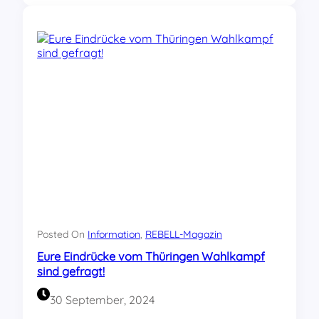
a
s
b
e
w
e
g
t
d
i
e
S
c
h
ü
l
e
Posted On
Information
, 
REBELL-Magazin
r
Eure Eindrücke vom Thüringen Wahlkampf
e
sind gefragt!
i
n
30 September, 2024
e
r