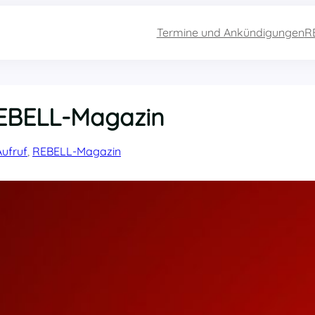
Termine und Ankündigungen
R
REBELL-Magazin
Aufruf
, 
REBELL-Magazin