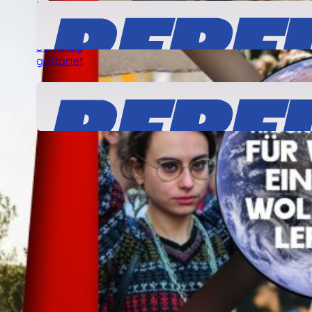
Solidarität mit den „Ulm5“!
24 Juli, 2026
Was ist dran am angeblichen „linken
Terror“ gegen Journalisten?
22 Juli, 2026