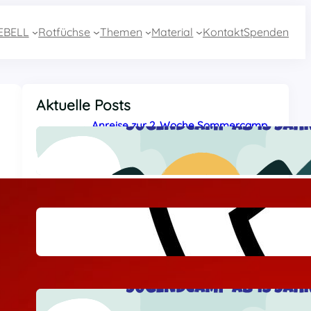
EBELL
Rotfüchse
Themen
Material
Kontakt
Spenden
Aktuelle Posts
Anreise zur 2. Woche Sommercamp
aus Essen mit dem Zug
27 Juli, 2026
Sommercamp-Hotline 2026
26 Juli, 2026
Anreise zur 2. Sommercamp-Woche
aus Baden-Württemberg