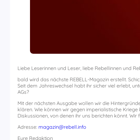
Liebe Leserinnen und Leser, liebe Rebellinnen und Re
bald wird das nächste REBELL-Magazin erstellt. Schi
Seit dem Jahreswechsel habt ihr sicher viel erlebt, 
AGs?
Mit der nächsten Ausgabe wollen wir die Hintergründ
klären. Wie können wir gegen imperialistische Krieg
Diskussionen, von denen ihr uns berichten könnt. Wir 
Adresse:
magazin@rebell.info
Eure Redaktion