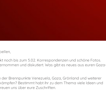
bellen,
ckt noch bis zum 5.02. Korrespondenzen und schöne Fotos.
unternommen und diskutiert. Was gibt es neues aus euren Gaza
e der Brennpunkte Venezuela, Gaza, Grönland und weiterer
e kämpfen? Bestimmt habt ihr zu dem Thema viele Ideen und
freuen uns über eure Zuschriften.