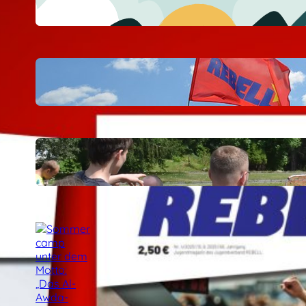
24 Juli, 2026
Workshop mit Peter Weispfenning
auf dem Sommercamp
29 Juli, 2026
Ein paar Eindrücke vom Sportfest
auf dem Sommercamp
29 Juli, 2026
Sommercamp unter dem Motto:
„Das Al-Awda-Krankenhaus wird
leben!“ am Samstag gestartet
27 Juli, 2026