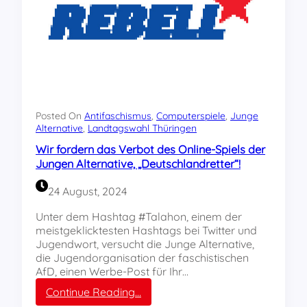
„
s
J
t
u
i
n
s
g
c
e
h
n
e
A
r
l
F
Posted On
Antifaschismus
, 
Computerspiele
, 
Junge
t
i
Alternative
, 
Landtagswahl Thüringen
e
e
Wir fordern das Verbot des Online-Spiels der
r
b
Jungen Alternative, „Deutschlandretter“!
n
e
a
r
24 August, 2024
t
t
i
r
Unter dem Hashtag #Talahon, einem der
v
a
meistgeklicktesten Hashtags bei Twitter und
e
u
Jugendwort, versucht die Junge Alternative,
!
m
die Jugendorganisation der faschistischen
“
–
AfD, einen Werbe-Post für Ihr…
i
D
:
Continue Reading…
s
e
W
t
r