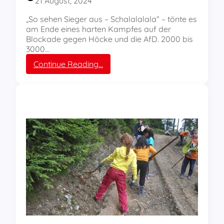
21 August, 2024
n
n
l
a
„So sehen Sieger aus – Schalalalala“ – tönte es
i
t
am Ende eines harten Kampfes auf der
n
i
Blockade gegen Höcke und die AfD. 2000 bis
e
v
3000…
-
e
:
Continue Reading…
S
A
p
n
i
t
e
i
l
f
s
a
d
s
e
c
r
h
J
i
u
s
n
t
g
e
e
n
n
v
A
e