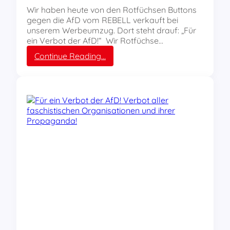
r
o
Wir haben heute von den Rotfüchsen Buttons
a
m
gegen die AfD vom REBELL verkauft bei
u
m
unserem Werbeumzug. Dort steht drauf: „Für
e
e
ein Verbot der AfD!“ Wir Rotfüchse…
n
r
:
Continue Reading…
t
c
R
a
a
o
g
m
t
!
p
f
v
ü
o
c
n
h
R
s
E
e
B
f
E
ü
L
r
L
d
u
a
n
s
d
V
R
e