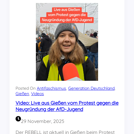
c
h
i
s
t
i
s
c
h
e
R
h
e
t
o
Posted On
Antifaschismus
, 
Generation Deutschland
, 
r
Gießen
, 
Videos
i
Video: Live aus Gießen vom Protest gegen die
k
Neugründung der AfD-Jugend
o
f
29 November, 2025
f
e
Der REBELL ist aktuell in Gießen beim Protest