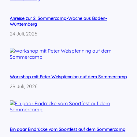
e
r
f
Anreise zur 2. Sommercamp-Woche aus Baden-
a
Württemberg
s
c
24 Juli, 2026
h
i
s
t
i
s
c
Workshop mit Peter Weispfenning auf dem Sommercamp
h
29 Juli, 2026
e
n
O
r
g
a
n
i
Ein paar Eindrücke vom Sportfest auf dem Sommercamp
s