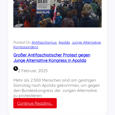
e
r
r
ü
a
n
t
d
i
u
o
n
n
g
D
d
e
Posted On
Antifaschismus
, 
Apolda
, 
Junge Alternative
, 
e
u
Korrespondenz
r
t
A
Großer Antifaschistischer Protest gegen
s
f
Junge Alternative Kongress in Apolda
c
D
h
-
2 Februar, 2025
l
J
a
u
Mehr als 2.500 Menschen sind am gestrigen
n
g
Samstag nach Apolda gekommen, um gegen
d
e
den Bundeskongress der Jungen Alternative
?
n
zu protestieren.
!
d
:
Continue Reading…
G
G
e
r
n