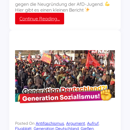
n
gegen die Neugründung der AfD-Jugend.
b
Hier gibt es einen kleinen Bericht
a
:
Continue Reading…
r
V
t
i
i
d
h
e
r
o
e
:
n
L
w
i
a
v
h
e
r
a
e
u
n
s
C
G
h
i
a
e
r
ß
a
e
k
Posted On
Antifaschismus
, 
Argument
, 
Aufruf
, 
n
Flugblatt
, 
Generation Deutschland
, 
Gießen
, 
t