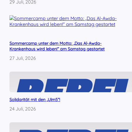
29 Juli, 2026
a
t
i
o
n
e
n
Sommercamp unter dem Motto: „Das Al-Awda-
u
Krankenhaus wird leben!“ am Samstag gestartet
n
d
27 Juli, 2026
i
h
r
e
r
P
r
Solidarität mit den „Ulm5“!
o
24 Juli, 2026
p
a
g
a