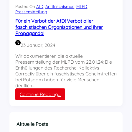
o
r
Posted On
AfD
, 
Antifaschismus
, 
MLPD
, 
t
b
Pressemitteilung
f
o
ü
Für ein Verbot der AfD! Verbot aller
t
c
faschistischen Organisationen und ihrer
d
h
Propaganda!
e
s
r
e
23 Januar, 2024
A
n
f
!
Wir dokumentieren die aktuelle
D
Pressemitteilung der MLPD vom 22.01.24: Die
Enthüllungen des Recherche-Kollektivs
Correctiv über ein faschistisches Geheimtreffen
bei Potsdam haben für viele Menschen
deutlich…
:
Continue Reading…
F
ü
r
e
i
Aktuelle Posts
n