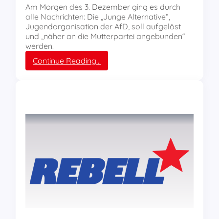
P
Am Morgen des 3. Dezember ging es durch
r
alle Nachrichten: Die „Junge Alternative“,
o
Jugendorganisation der AfD, soll aufgelöst
t
und „näher an die Mutterpartei angebunden“
e
werden.
s
:
Continue Reading…
t
A
g
u
e
f
g
g
e
e
n
l
J
ö
u
s
n
t
g
i
e
s
A
t
l
n
t
i
e
c
r
h
n