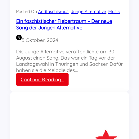
t
a
v
t
Posted On
Antifaschismus
, 
Junge Alternative
, 
Musik
e
i
Ein faschistischer Fiebertraum – Der neue
r
v
Song der Jungen Alternative
b
e
o
K
5 Oktober, 2024
t
o
e
n
Die Junge Alternative veröffentlichte am 30.
n
g
August einen Song. Das war ein Tag vor der
:
r
Landtagswahl in Thüringen und Sachsen.Dafür
D
e
haben sie die Melodie des…
a
s
s
:
Continue Reading…
s
V
E
i
e
i
n
r
n
A
b
f
p
o
a
o
t
s
l
d
c
d
e
h
a
r
i