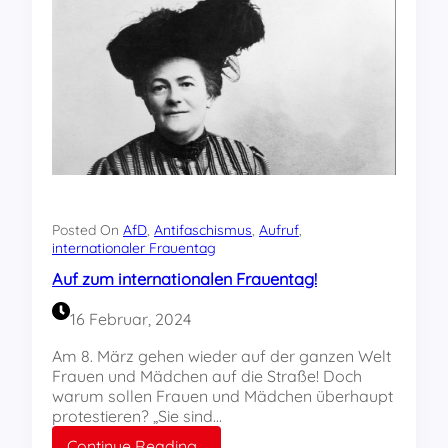
s
i
r
a
t
e
u
t
t
s
v
t
d
o
e
e
n
r
m
H
“
T
ö
!
h
c
ü
k
r
e
i
Posted On
AfD
, 
Antifaschismus
i
, 
Aufruf
, 
n
internationaler Frauentag
n
g
J
Auf zum internationalen Frauentag!
e
e
r
n
16 Februar, 2024
W
a
a
Am 8. März gehen wieder auf der ganzen Welt
l
Frauen und Mädchen auf die Straße! Doch
d
warum sollen Frauen und Mädchen überhaupt
!
protestieren? „Sie sind…
W
:
Continue Reading…
e