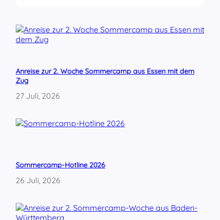
V
e
r
b
o
t
d
Anreise zur 2. Woche Sommercamp aus Essen mit dem
e
Zug
r
A
27 Juli, 2026
f
D
!
V
e
r
b
Sommercamp-Hotline 2026
o
26 Juli, 2026
t
a
l
l