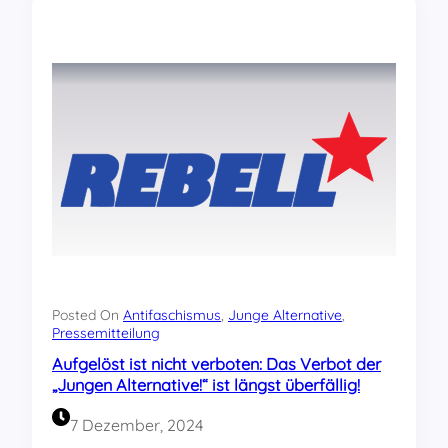
o
e
ß
r
e
a
r
t
A
i
n
o
t
n
i
S
f
o
a
z
s
i
c
a
h
l
i
i
s
s
t
m
Posted On
Antifaschismus
, 
Junge Alternative
, 
i
Pressemitteilung
u
s
s
Aufgelöst ist nicht verboten: Das Verbot der
c
!
„Jungen Alternative!“ ist längst überfällig!
h
e
7 Dezember, 2024
r