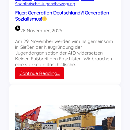
Sozialistische Jugendbewegung
v
e
o
r
Flyer: Generation Deutschland?! Generation
m
Sozialismus!
P
r
28 November, 2025
o
t
Am 29. November werden wir uns gemeinsam
e
in Gießen der Neugründung der
s
Jugendorganisation der AfD widersetzen.
t
Keinen Fußbreit den Faschisten! Wir brauchen
g
eine starke antifaschistische…
e
:
Continue Reading…
g
F
e
l
n
y
d
e
i
r
e
:
N
G
e
e
u
n
g