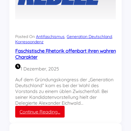
Posted On
Antifaschismus
, 
Generation Deutschland
, 
Korrespondenz
Faschistische Rhetorik offenbart ihren wahren
Charakter
1 Dezember, 2025
Auf dem Gründungskongress der „Generation
Deutschland“ kam es bei der Wahl des
Vorstands zu einem üblen Zwischenfall. Bei
seiner Kandidatenvorstellung hielt der
Delegierte Alexander Eichwald…
:
Continue Reading…
F
a
s