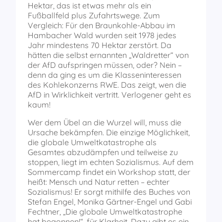
Hektar, das ist etwas mehr als ein
Fußballfeld plus Zufahrtswege. Zum
Vergleich: Für den Braunkohle-Abbau im
Hambacher Wald wurden seit 1978 jedes
Jahr mindestens 70 Hektar zerstört. Da
hätten die selbst ernannten „Waldretter“ von
der AfD aufspringen müssen, oder? Nein –
denn da ging es um die Klasseninteressen
des Kohlekonzerns RWE. Das zeigt, wen die
AfD in Wirklichkeit vertritt. Verlogener geht es
kaum!
Wer dem Übel an die Wurzel will, muss die
Ursache bekämpfen. Die einzige Möglichkeit,
die globale Umweltkatastrophe als
Gesamtes abzudämpfen und teilweise zu
stoppen, liegt im echten Sozialismus. Auf dem
Sommercamp findet ein Workshop statt, der
heißt: Mensch und Natur retten – echter
Sozialismus! Er sorgt mithilfe des Buches von
Stefan Engel, Monika Gärtner-Engel und Gabi
Fechtner, „Die globale Umweltkatastrophe
hat begonnen!“, für Klarheit. Dazu gibt es ein