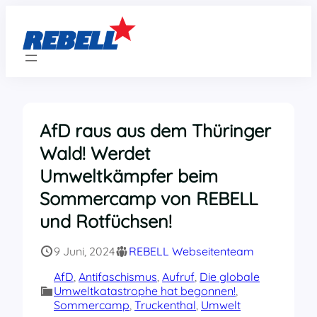
Zum
Inhalt
springen
AfD raus aus dem Thüringer
Wald! Werdet
Umweltkämpfer beim
Sommercamp von REBELL
und Rotfüchsen!
9 Juni, 2024
REBELL Webseitenteam
AfD
, 
Antifaschismus
, 
Aufruf
, 
Die globale
Umweltkatastrophe hat begonnen!
, 
Sommercamp
, 
Truckenthal
, 
Umwelt