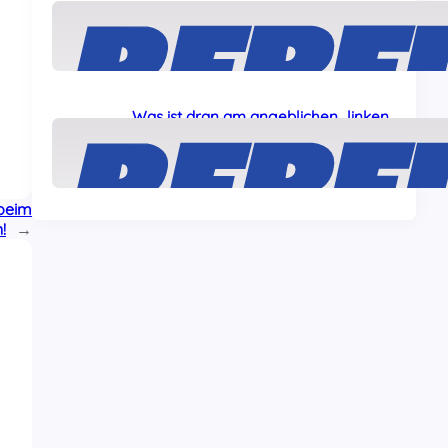
Solidarität mit den „Ulm5“!
24 Juli, 2026
Was ist dran am angeblichen „linken
Terror“ gegen Journalisten?
22 Juli, 2026
beim
!
→