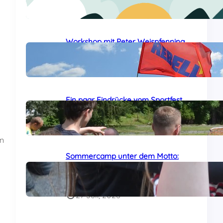
24 Juli, 2026
Workshop mit Peter Weispfenning
auf dem Sommercamp
29 Juli, 2026
Ein paar Eindrücke vom Sportfest
auf dem Sommercamp
29 Juli, 2026
en
Sommercamp unter dem Motto:
„Das Al-Awda-Krankenhaus wird
leben!“ am Samstag gestartet
27 Juli, 2026