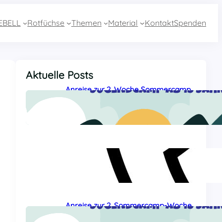
EBELL
Rotfüchse
Themen
Material
Kontakt
Spenden
Aktuelle Posts
Anreise zur 2. Woche Sommercamp
aus Essen mit dem Zug
27 Juli, 2026
Sommercamp-Hotline 2026
26 Juli, 2026
Anreise zur 2. Sommercamp-Woche
aus Baden-Württemberg