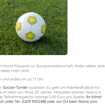
-Horst! Passend zur Europameisterschaft, findet neben viel
ieles mehr statt.
r und endet um ca. 17 Uhr.
em
Soccer-Turnier
austoben. Es geht um Kleinfeldfußball für
he im Alter von 14 bis 20 Jahren. Mitspielen können Teams in
ie Teilnahmegebühr beträgt 0,50 Euro pro Spieler.
Ih
r
könnt
sch unter Tel.: 0209 9552448 oder vor Ort beim Stand vo
m