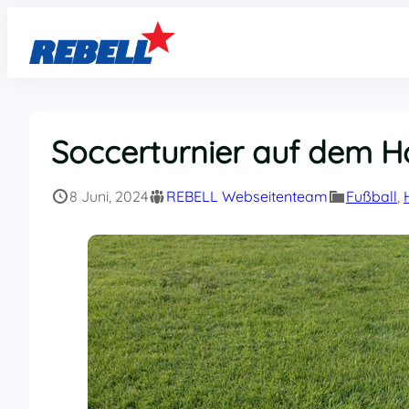
Zum
Inhalt
springen
Soccerturnier auf dem Ho
8 Juni, 2024
REBELL Webseitenteam
Fußball
, 