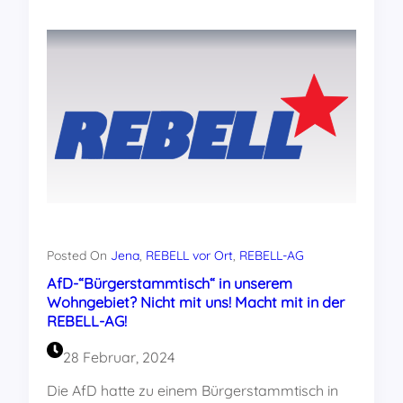
die
„Spiele
ohne
Grenzen“
Posted On
Jena
, 
REBELL vor Ort
, 
REBELL-AG
AfD-“Bürgerstammtisch“ in unserem
Wohngebiet? Nicht mit uns! Macht mit in der
REBELL-AG!
28 Februar, 2024
Die AfD hatte zu einem Bürgerstammtisch in