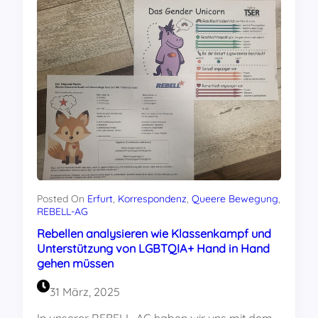
Posted On
Erfurt
, 
Korrespondenz
, 
Queere Bewegung
, 
REBELL-AG
Rebellen analysieren wie Klassenkampf und
Unterstützung von LGBTQIA+ Hand in Hand
gehen müssen
31 März, 2025