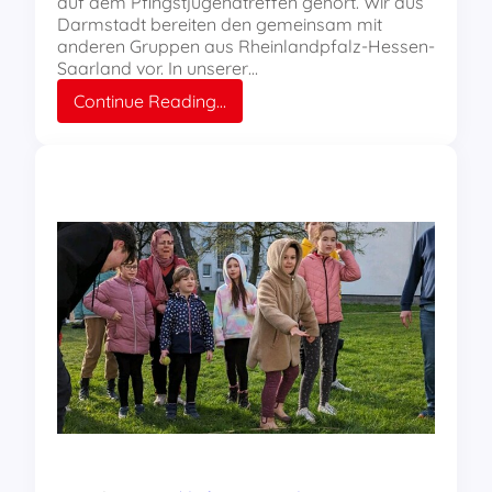
auf dem Pfingstjugendtreffen gehört. Wir aus
Darmstadt bereiten den gemeinsam mit
anderen Gruppen aus Rheinlandpfalz-Hessen-
Saarland vor. In unserer…
:
Continue Reading…
REBELL
Darmstadt
sucht
Konkurrenz
für
den
Songcontest