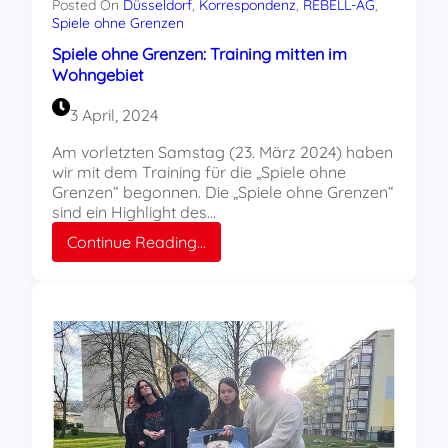
Posted On
Düsseldorf
, 
Korrespondenz
, 
REBELL-AG
, 
Spiele ohne Grenzen
Spiele ohne Grenzen: Training mitten im
Wohngebiet
3 April, 2024
Am vorletzten Samstag (23. März 2024) haben
wir mit dem Training für die „Spiele ohne
Grenzen“ begonnen. Die „Spiele ohne Grenzen“
sind ein Highlight des…
:
Continue Reading…
Spiele
ohne
Grenzen:
Training
mitten
im
Wohngebiet