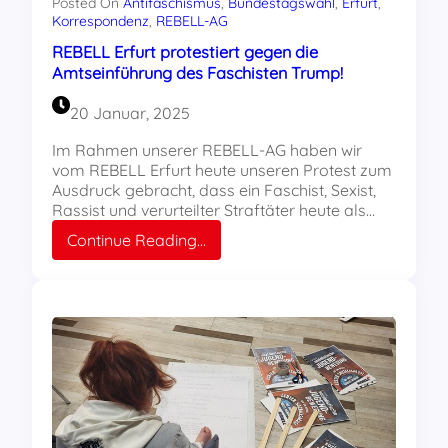
Posted On
Antifaschismus
, 
Bundestagswahl
, 
Erfurt
, 
Korrespondenz
, 
REBELL-AG
REBELL Erfurt protestiert gegen die
Amtseinführung des Faschisten Trump!
20 Januar, 2025
Im Rahmen unserer REBELL-AG haben wir
vom REBELL Erfurt heute unseren Protest zum
Ausdruck gebracht, dass ein Faschist, Sexist,
Rassist und verurteilter Straftäter heute als…
:
Continue Reading…
REBELL
Erfurt
protestiert
gegen
die
Amtseinführung
des
Faschisten
Trump!