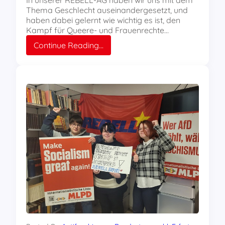
In unserer REBELL-AG haben wir uns mit dem
Thema Geschlecht auseinandergesetzt, und
haben dabei gelernt wie wichtig es ist, den
Kampf für Queere- und Frauenrechte…
:
Continue Reading…
Rebellen
analysieren
wie
Klassenkampf
und
Unterstützung
von
LGBTQIA+
Hand
in
Hand
gehen
müssen