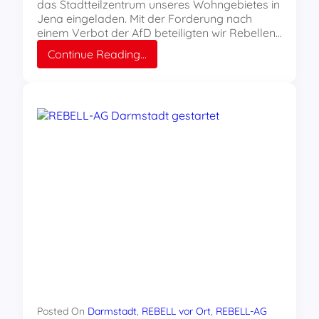
das Stadtteilzentrum unseres Wohngebietes in
Jena eingeladen. Mit der Forderung nach
einem Verbot der AfD beteiligten wir Rebellen…
:
Continue Reading…
AfD-“Bürgerstammtisch“
in
unserem
Wohngebiet?
Nicht
mit
uns!
Macht
mit
in
der
REBELL-
AG!
Posted On
Darmstadt
, 
REBELL vor Ort
, 
REBELL-AG