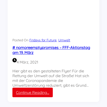
r
F
u
t
u
r
e
A
k
Posted On
Fridays for Future
, 
Umwelt
t
# nomoreemptypromises – FFF-Aktionstag
i
am 19. März
o
n
4 März, 2021
s
t
Hier gibt es den gestalteten Flyer! Für die
a
Rettung der Umwelt auf die Straße! Hat sich
g
mit der Coronapandemie die
i
Umweltzerstörung reduziert, gibt es Grund…
n
B
:
Continue Reading…
r
#
a
n
u
o