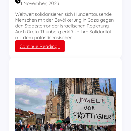
1 November, 2023
e
n
Weltweit solidarisieren sich Hunderttausende
Menschen mit der Bevölkerung in Gaza gegen
den Staatsterror der israelischen Regierung.
Auch Greta Thunberg erklärte ihre Solidarität
mit dem palästinensischen…
:
Continue Reading…
S
o
l
i
d
a
r
i
t
ä
t
m
i
t