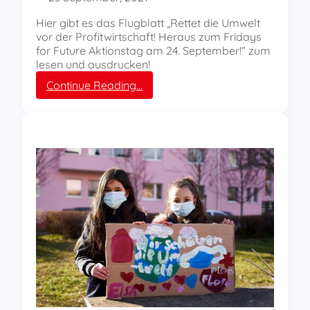
o
i
n
n
Hier gibt es das Flugblatt „Rettet die Umwelt
s
e
vor der Profitwirtschaft! Heraus zum Fridays
t
P
for Future Aktionstag am 24. September!“ zum
a
a
lesen und ausdrucken!
g
r
:
Continue Reading…
a
t
H
m
e
e
1
i
r
5
e
a
.
n
u
0
,
s
9
k
z
.
e
u
i
m
n
F
e
r
F
i
a
d
h
a
n
y
e
s
n