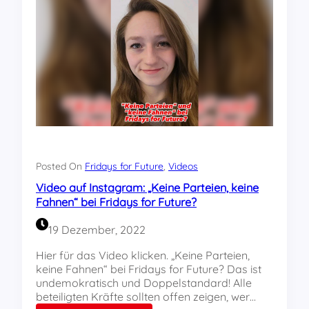
o
b
a
l
e
U
m
w
e
l
t
k
Posted On
Fridays for Future
, 
Videos
a
Video auf Instagram: „Keine Parteien, keine
t
Fahnen“ bei Fridays for Future?
a
s
19 Dezember, 2022
t
r
Hier für das Video klicken. „Keine Parteien,
o
keine Fahnen“ bei Fridays for Future? Das ist
p
undemokratisch und Doppelstandard! Alle
h
beteiligten Kräfte sollten offen zeigen, wer…
e