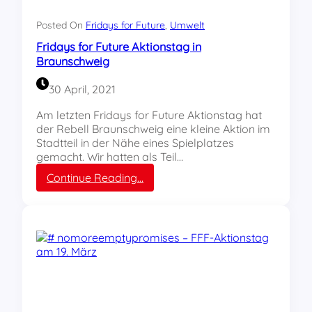
f
“
o
b
Posted On
Fridays for Future
, 
Umwelt
r
e
Fridays for Future Aktionstag in
F
i
Braunschweig
u
F
t
r
30 April, 2021
u
i
r
d
Am letzten Fridays for Future Aktionstag hat
e
a
der Rebell Braunschweig eine kleine Aktion im
A
y
Stadtteil in der Nähe eines Spielplatzes
k
s
gemacht. Wir hatten als Teil…
t
f
i
:
Continue Reading…
o
o
F
r
n
r
F
s
i
u
t
d
t
a
a
u
g
y
r
!
s
e
f
?
o