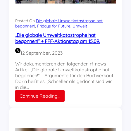
G
r
e
t
Posted On
Die globale Umweltkatastrophe hat
a
begonnen!
, 
Fridays for Future
, 
Umwelt
T
„Die globale Umweltkatastrophe hat
h
begonnen!“ + FFF-Aktionstag am 15.09.
u
n
12 September, 2023
b
e
Wir dokumentieren den folgenden rf-news-
r
Artikel: „Die globale Umweltkatastrophe hat
g
begonnen!“ – Argumente für den Buchverkauf
Darin heißt es: „Schneller als gedacht sind wir
in die…
:
Continue Reading…
„
D
i
e
g
l