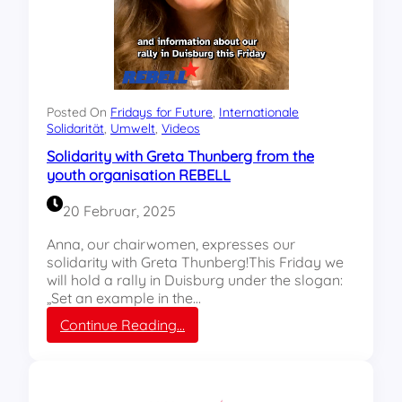
Posted On
Fridays for Future
, 
Internationale
Solidarität
, 
Umwelt
, 
Videos
Solidarity with Greta Thunberg from the
youth organisation REBELL
20 Februar, 2025
Anna, our chairwomen, expresses our
solidarity with Greta Thunberg!This Friday we
will hold a rally in Duisburg under the slogan:
„Set an example in the…
:
Continue Reading…
S
o
l
i