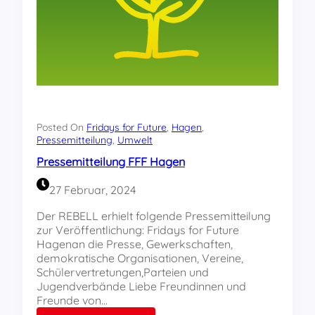
r
v
e
i
e
e
J
t
n
r
u
i
i
ä
g
o
s
n
e
n
t
d
n
d
e
d
e
r
b
s
n
i
R
Posted On
Fridays for Future
, 
Hagen
, 
d
l
E
Pressemitteilung
, 
Umwelt
e
d
B
n
Pressemitteilung FFF Hagen
u
E
U
n
L
m
27 Februar, 2024
g
L
w
s
z
e
Der REBELL erhielt folgende Pressemitteilung
t
u
l
zur Veröffentlichung: Fridays for Future
a
m
t
Hagenan die Presse, Gewerkschaften,
g
F
k
demokratische Organisationen, Vereine,
u
F
a
Schülervertretungen,Parteien und
n
F
m
Jugendverbände Liebe Freundinnen und
d
A
p
Freunde von…
F
k
f