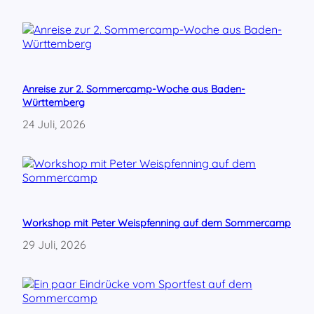
A
k
t
i
o
n
Anreise zur 2. Sommercamp-Woche aus Baden-
s
Württemberg
t
a
24 Juli, 2026
g
a
m
1
9
.
M
Workshop mit Peter Weispfenning auf dem Sommercamp
ä
29 Juli, 2026
r
z