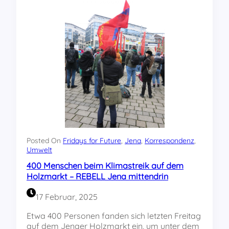
d
a
r
i
t
y
w
i
t
h
G
r
e
t
Posted On
Fridays for Future
, 
Jena
, 
Korrespondenz
, 
a
Umwelt
T
400 Menschen beim Klimastreik auf dem
h
Holzmarkt – REBELL Jena mittendrin
u
n
17 Februar, 2025
b
e
Etwa 400 Personen fanden sich letzten Freitag
r
auf dem Jenaer Holzmarkt ein, um unter dem