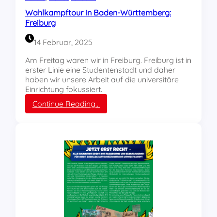
a
o
Wahlkampftour in Baden-Württemberg:
s
n
Freiburg
t
R
r
E
14 Februar, 2025
e
B
i
E
Am Freitag waren wir in Freiburg. Freiburg ist in
k
L
erster Linie eine Studentenstadt und daher
a
L
haben wir unsere Arbeit auf die universitäre
u
Einrichtung fokussiert.
f
:
Continue Reading…
d
W
e
a
m
h
H
l
o
k
l
a
z
m
m
p
a
f
r
t
k
o
t