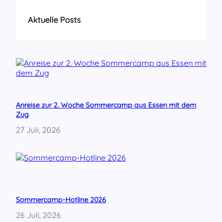
n
m
s
o
Aktuelle Posts
c
r
h
e
w
e
e
m
i
p
g
t
y
p
Anreise zur 2. Woche Sommercamp aus Essen mit dem
r
Zug
o
m
27 Juli, 2026
i
s
e
s
–
F
F
Sommercamp-Hotline 2026
F
26 Juli, 2026
-