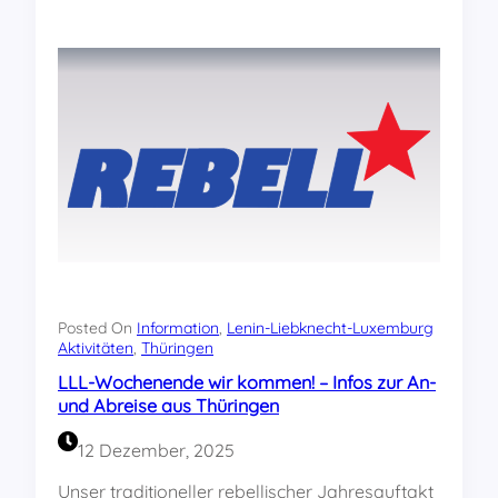
i
s
t
d
r
a
n
a
m
a
n
g
e
b
l
Posted On
Information
, 
Lenin-Liebknecht-Luxemburg
i
Aktivitäten
, 
Thüringen
c
LLL-Wochenende wir kommen! – Infos zur An-
h
und Abreise aus Thüringen
e
n
12 Dezember, 2025
„
l
Unser traditioneller rebellischer Jahresauftakt