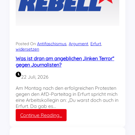
Posted On
Antifaschismus
, 
Argument
, 
Erfurt
, 
widersetzen
Was ist dran am angeblichen „linken Terror“
gegen Journalisten?
22 Juli, 2026
Am Montag nach den erfolgreichen Protesten
gegen den AfD-Parteitag in Erfurt spricht mich
eine Arbeitskollegin an: „Du warst doch auch in
Erfurt. Da gab es…
:
Continue Reading…
W
a
s