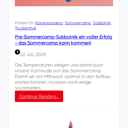
u
d
d
e
i
n
e
V
Posted On
Korrespondenz
, 
Sommercamp
, 
Subbotnik
, 
r
Truckenthal
ö
e
l
Pre-Sommercamp-Subbotnik ein voller Erfolg
n
k
– das Sommercamp kann kommen!
d
e
e
r
22 Juli, 2025
n
m
z
o
Die Temperaturen steigen und damit auch
u
r
unsere Vorfreude auf das Sommercamp.
K
d
Damit wir am Mittwoch optimal in den Aufbau
r
i
starten können, mussten noch einige
i
n
Vorarbeiten…
e
G
:
Continue Reading…
g
a
P
s
z
r
g
a
e
e
u
-
f
n
S
a
d