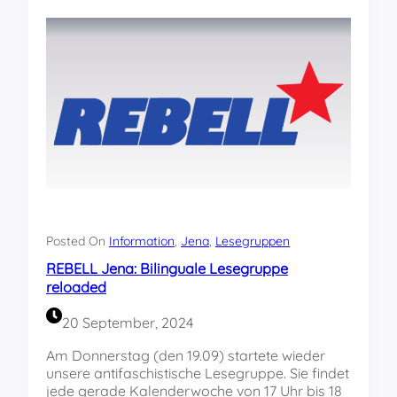
e
n
n
J
t
u
e
n
n
g
u
e
n
A
d
l
S
t
t
e
u
r
d
n
e
a
n
t
Posted On
Information
, 
Jena
, 
Lesegruppen
t
i
REBELL Jena: Bilinguale Lesegruppe
i
v
reloaded
n
e
n
K
20 September, 2024
e
o
n
n
Am Donnerstag (den 19.09) startete wieder
p
g
unsere antifaschistische Lesegruppe. Sie findet
r
r
jede gerade Kalenderwoche von 17 Uhr bis 18