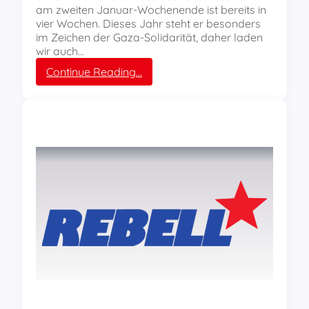
i
am zweiten Januar-Wochenende ist bereits in
n
vier Wochen. Dieses Jahr steht er besonders
k
im Zeichen der Gaza-Solidarität, daher laden
e
wir auch…
n
:
Continue Reading…
T
L
e
L
r
L
r
-
o
W
r
o
“
c
g
h
e
e
g
n
e
e
n
n
J
d
o
e
u
w
r
i
n
r
a