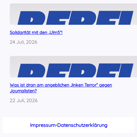
i
n
d
e
r
R
Solidarität mit den „Ulm5“!
E
24 Juli, 2026
B
E
L
L
-
A
G
Was ist dran am angeblichen „linken Terror“ gegen
!
Journalisten?
22 Juli, 2026
Impressum
•
Datenschutzerklärung