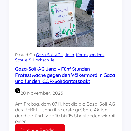
i
A
s
b
c
r
h
e
e
i
R
s
h
e
e
a
t
u
o
s
Posted On
Gaza-Soli-AGs
, 
Jena
, 
Korrespondenz
, 
r
Schule & Hochschule
T
i
h
Gaza-Soli-AG Jena – Fünf Stunden
k
ü
Protestwache gegen den Völkermord in Gaza
o
r
und für den ICOR-Solidaritätspakt
f
i
f
n
20 November, 2025
e
g
n
e
Am Freitag, dem 07.11, hat die die Gaza-Soli-AG
b
n
des REBELL Jena ihre erste größere Aktion
a
durchgeführt. Von 10 bis 15 Uhr standen wir mit
r
einer…
t
:
Continue Reading…
i