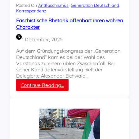
k
l
Posted On
Antifaschismus
, 
Generation Deutschland
, 
o
Korrespondenz
i
m
s
Faschistische Rhetorik offenbart ihren wahren
m
t
Charakter
e
e
n
n
1 Dezember, 2025
!
?
–
Auf dem Gründungskongress der „Generation
I
Deutschland“ kam es bei der Wahl des
n
Vorstands zu einem üblen Zwischenfall. Bei
f
seiner Kandidatenvorstellung hielt der
o
Delegierte Alexander Eichwald…
s
:
Continue Reading…
z
F
u
a
r
s
A
c
n
h
-
i
u
s
n
t
d