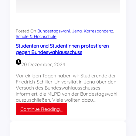
R
c
E
h
B
i
E
s
L
t
L
Posted On
Bundestagswahl
, 
Jena
, 
Korrespondenz
, 
i
Schule & Hochschule
J
s
e
Studenten und Studentinnen protestieren
c
n
gegen Bundeswahlausschuss
h
a
e
m
20 Dezember, 2024
r
i
P
t
Vor einigen Tagen haben wir Studierende der
r
t
Friedrich-Schiller-Universität in Jena über den
o
e
Versuch des Bundeswahlausschusses
t
n
informiert, die MLPD von der Bundestagswahl
e
d
auszuschließen. Viele wollten dazu…
s
r
:
Continue Reading…
t
i
S
g
n
t
e
u
g
d
e