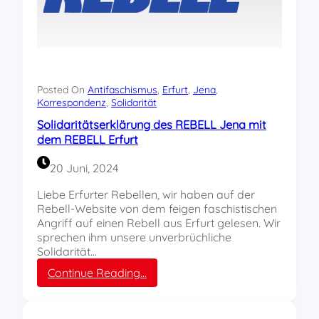
t
e
n
v
e
r
h
Posted On
Antifaschismus
, 
Erfurt
, 
Jena
, 
i
Korrespondenz
, 
Solidarität
n
Solidaritätserklärung des REBELL Jena mit
d
dem REBELL Erfurt
e
r
20 Juni, 2024
n
g
Liebe Erfurter Rebellen, wir haben auf der
e
Rebell-Website von dem feigen faschistischen
p
Angriff auf einen Rebell aus Erfurt gelesen. Wir
l
sprechen ihm unsere unverbrüchliche
a
Solidarität…
n
:
Continue Reading…
t
S
e
o
n
l
A