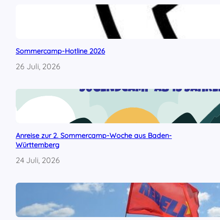
f
s
u
c
r
h
t
“
i
Sommercamp-Hotline 2026
n
26 Juli, 2026
u
n
s
e
r
e
m
Anreise zur 2. Sommercamp-Woche aus Baden-
W
Württemberg
o
h
24 Juli, 2026
n
g
e
b
i
e