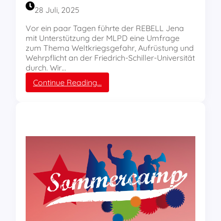
t
28 Juli, 2025
u
n
Vor ein paar Tagen führte der REBELL Jena
d
mit Unterstützung der MLPD eine Umfrage
e
zum Thema Weltkriegsgefahr, Aufrüstung und
n
Wehrpflicht an der Friedrich-Schiller-Universität
P
durch. Wir…
r
:
Continue Reading…
o
W
t
i
e
e
s
s
t
t
w
e
a
h
c
e
h
n
e
d
g
i
e
e
g
S
e
t
n