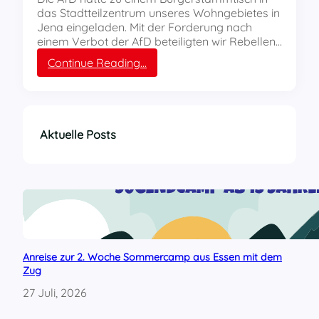
E
das Stadtteilzentrum unseres Wohngebietes in
B
Jena eingeladen. Mit der Forderung nach
E
einem Verbot der AfD beteiligten wir Rebellen…
L
L
:
Continue Reading…
J
A
e
f
n
D
a
-
m
“
Aktuelle Posts
i
B
t
ü
d
r
e
g
m
e
R
r
E
s
B
t
Anreise zur 2. Woche Sommercamp aus Essen mit dem
E
a
Zug
L
m
L
m
27 Juli, 2026
E
t
r
i