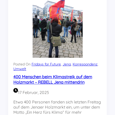
o
h
f
m
r
ü
m
,
r
e
A
d
r
u
e
c
f
n
a
r
I
m
ü
C
p
s
O
-
t
R
S
u
-
u
n
S
b
g
Posted On
Fridays for Future
, 
Jena
, 
Korrespondenz
, 
o
b
Umwelt
u
l
o
n
i
400 Menschen beim Klimastreik auf dem
t
d
d
Holzmarkt – REBELL Jena mittendrin
n
W
a
i
e
r
17 Februar, 2025
k
h
i
e
r
t
Etwa 400 Personen fanden sich letzten Freitag
i
p
ä
auf dem Jenaer Holzmarkt ein, um unter dem
n
f
t
Motto „Ein Herz fürs Klima“ für mehr
v