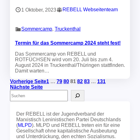
REBELL Webseitenteam
1 Oktober, 2023
Sommercamp
, 
Truckenthal
Termin für das Sommercamp 2024 steht fest!
Das Sommercamp von REBELL und
ROTFÜCHSEN wird vom 20. Juli bis zum 4.
August 2024 in Truckenthal/Thüringen stattfinden.
Damit warten…
Vorherige Seite
1
…
79
80
81
82
83
…
131
Nächste Seite
S
u
c
h
Der REBELL ist der Jugendverband der
e
Marxistisch Leninistischen Partei Deutschlands
n
(
MLPD
). MLPD und REBELL treten ein für eine
Gesellschaft ohne kapitalistische Ausbeutung
und Unterdrückung, den echten Sozialismus.