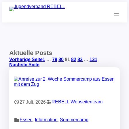
Zum
Inhalt
springen
Mach mit in den Gaza-Soli-AGs
REBELL!
Aktuelle Posts
Vorherige Seite
1
…
79
80
81
82
83
…
131
Nächste Seite
REBELL Webseitenteam
27 Juli, 2026
Essen
, 
Information
, 
Sommercamp