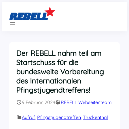
Zum
Inhalt
springen
Der REBELL nahm teil am
Startschuss für die
bundesweite Vorbereitung
des Internationalen
Pfingstjugendtreffens!
9 Februar, 2024
REBELL Webseitenteam
Aufruf
, 
Pfingstjugendtreffen
, 
Truckenthal