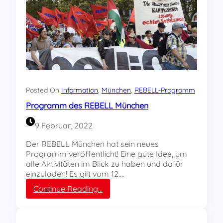
a
r
P
d
o
e
d
n
c
a
s
t
:
„
Posted On
Information
, 
München
, 
REBELL-Programm
M
Programm des REBELL München
ä
d
9 Februar, 2022
c
h
Der REBELL München hat sein neues
e
Programm veröffentlicht! Eine gute Idee, um
n
alle Aktivitäten im Blick zu haben und dafür
u
einzuladen! Es gilt vom 12.…
n
:
Continue Reading…
d
P
J
r
u
o
n