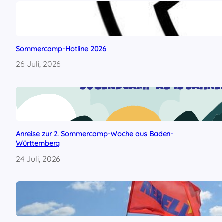
i
e
r
a
n
Sommercamp-Hotline 2026
h
26 Juli, 2026
ö
r
e
n
!
Anreise zur 2. Sommercamp-Woche aus Baden-
Württemberg
24 Juli, 2026