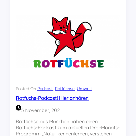
g
g
r
e
a
n
m
h
m
a
d
l
e
t
s
e
R
n
E
f
B
e
E
s
L
t
L
z
M
u
Posted On
Podcast
, 
Rotfüchse
, 
Umwelt
ü
s
Rotfuchs-Podcast! Hier anhören!
n
a
c
m
5 November, 2021
h
m
e
e
Rotfüchse aus München haben einen
n
n
Rotfuchs-Podcast zum aktuellen Drei-Monats-
“
Programm „Natur kennenlernen, verstehen