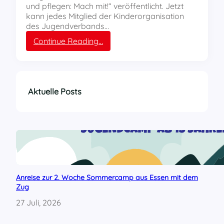
und pflegen: Mach mit!“ veröffentlicht. Jetzt
kann jedes Mitglied der Kinderorganisation
des Jugendverbands…
:
Continue Reading…
R
o
t
f
u
Aktuelle Posts
c
h
s
-
P
o
d
c
Anreise zur 2. Woche Sommercamp aus Essen mit dem
a
Zug
s
t
27 Juli, 2026
!
H