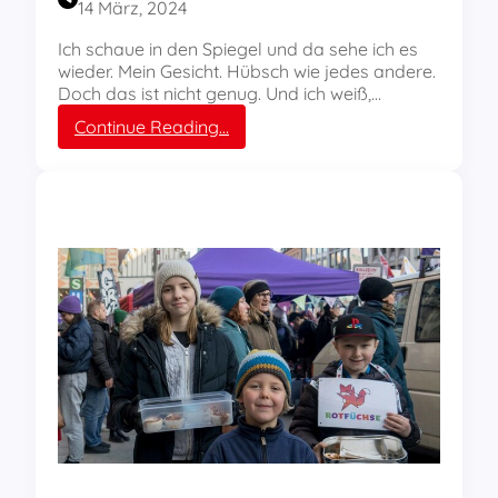
14 März, 2024
m
B
Ich schaue in den Spiegel und da sehe ich es
a
wieder. Mein Gesicht. Hübsch wie jedes andere.
u
Doch das ist nicht genug. Und ich weiß,…
e
:
Continue Reading…
r
M
n
a
h
k
o
e
f
-
u
p
-
G
e
d
a
n
k
e
n