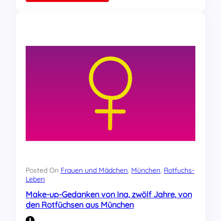
R
o
t
f
ü
c
h
s
e
p
a
c
k
e
n
a
n
:
Posted On
Frauen und Mädchen
, 
München
, 
Rotfuchs-
A
Leben
u
Make-up-Gedanken von Ina, zwölf Jahre, von
f
den Rotfüchsen aus München
d
e