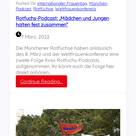
s
e
Posted On
internationaler Frauentag
, 
München
, 
S
r
Podcast
, 
Rotfüchse
, 
Weltfrauenkonferenz
a
e
Rotfuchs-Podcast: „Mädchen und Jungen
l
i
halten fest zusammen“
z
t
b
e
7 März, 2022
e
n
r
N
Die Münchener Rotfüchse haben anlässlich
g
i
des 8. März und der Weltfrauenkonferenz eine
w
k
zweite Folge ihres Rotfuchs-Podcasts
e
o
aufgenommen. Ihr könnt euch die Folge hier
r
l
direkt anhören…
k
a
:
Continue Reading…
B
u
R
e
s
o
r
f
t
c
e
f
h
i
u
t
e
c
e
r
h
s
v
s
g
o
-