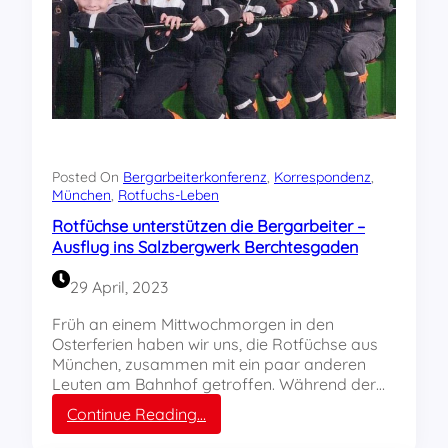
i
n
g
R
-
o
A
t
p
f
f
ü
e
c
l
h
-
s
Posted On
Bergarbeiterkonferenz
, 
Korrespondenz
, 
R
München
, 
Rotfuchs-Leben
e
o
n
Rotfüchse unterstützen die Bergarbeiter –
s
a
Ausflug ins Salzbergwerk Berchtesgaden
e
u
n
s
29 April, 2023
f
M
ü
ü
Früh an einem Mittwochmorgen in den
r
n
Osterferien haben wir uns, die Rotfüchse aus
d
c
München, zusammen mit ein paar anderen
e
h
Leuten am Bahnhof getroffen. Während der…
n
e
:
Continue Reading…
W
n
R
e