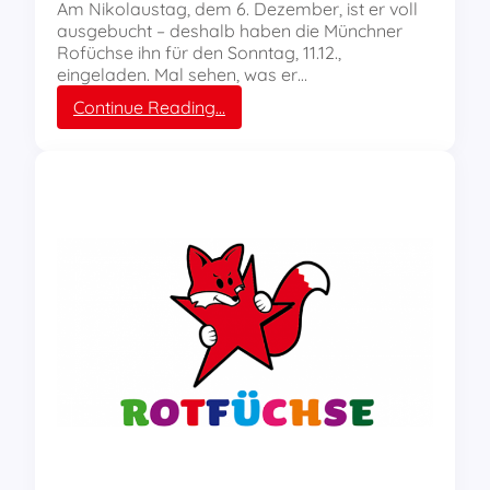
Am Nikolaustag, dem 6. Dezember, ist er voll
B
ausgebucht – deshalb haben die Münchner
e
Rofüchse ihn für den Sonntag, 11.12.,
r
eingeladen. Mal sehen, was er…
g
a
:
Continue Reading…
r
R
b
o
e
t
i
f
t
ü
e
c
r
h
–
s
A
e
u
M
s
ü
f
n
l
c
u
h
g
e
i
n
n
b