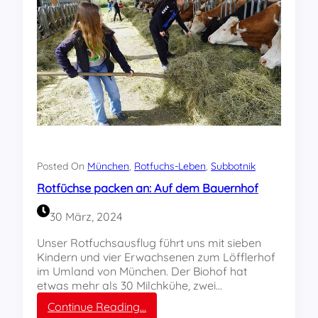
M
ü
n
c
h
e
n
g
e
g
r
ü
Posted On
München
, 
Rotfuchs-Leben
, 
Subbotnik
n
Rotfüchse packen an: Auf dem Bauernhof
d
e
30 März, 2024
t
Unser Rotfuchsausflug führt uns mit sieben
Kindern und vier Erwachsenen zum Löfflerhof
im Umland von München. Der Biohof hat
etwas mehr als 30 Milchkühe, zwei…
:
Continue Reading…