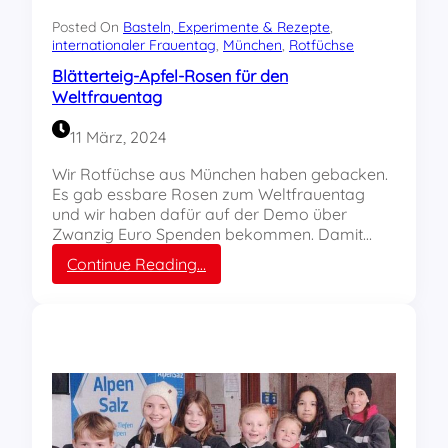
v
o
Posted On
Basteln, Experimente & Rezepte
, 
n
internationaler Frauentag
, 
München
, 
Rotfüchse
I
Blätterteig-Apfel-Rosen für den
n
Weltfrauentag
a
,
11 März, 2024
z
w
Wir Rotfüchse aus München haben gebacken.
ö
Es gab essbare Rosen zum Weltfrauentag
l
und wir haben dafür auf der Demo über
f
Zwanzig Euro Spenden bekommen. Damit…
J
:
Continue Reading…
a
B
h
l
r
ä
e
t
,
t
v
e
o
r
n
t
d
e
e