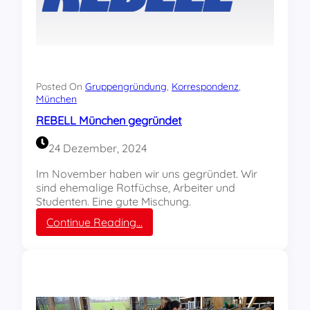
Posted On
Gruppengründung
, 
Korrespondenz
, 
München
REBELL München gegründet
24 Dezember, 2024
Im November haben wir uns gegründet. Wir
sind ehemalige Rotfüchse, Arbeiter und
Studenten. Eine gute Mischung.
:
Continue Reading…
R
E
B
E
L
L