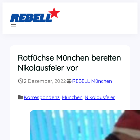
Zum
Inhalt
springen
Rotfüchse München bereiten
Nikolausfeier vor
2 Dezember, 2022
REBELL München
Korrespondenz
, 
München
, 
Nikolausfeier