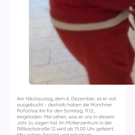
Am Nikolaustag, dem 6. Dezember, ist er voll
ausgebucht – deshalb haben die Münchner
Rofüchse ihn für den Sonntag, 11.12.,
eingeladen. Mal sehen, was er uns in diesem
Jahr zu sagen hat. Im Mütterzentrum in der
Rißbachstraße 12 wird ab 15.00 Uhr gefeiert:
Mit Liedern, Spielen und mit einem