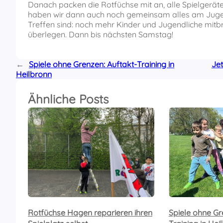
Danach packen die Rotfüchse mit an, alle Spielgerät
haben wir dann auch noch gemeinsam alles am Juge
Treffen sind: noch mehr Kinder und Jugendliche mit
überlegen. Dann bis nächsten Samstag!
←
Spiele ohne Grenzen: Auftakt-Training in
Jet
Heilbronn
Ähnliche Posts
Rotfüchse Hagen reparieren ihren
Spiele ohne Gr