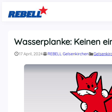
Zum
Inhalt
springen
Wasserplanke: Keinen ein
17 April, 2024
REBELL Gelsenkirchen
Gelsenkir