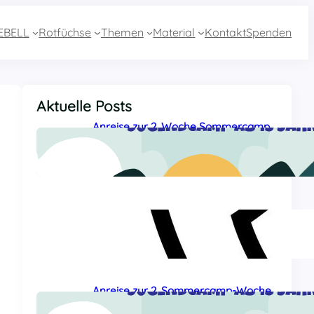
EBELL
Rotfüchse
Themen
Material
Kontakt
Spenden
Aktuelle Posts
Anreise zur 2. Woche Sommercamp
aus Essen mit dem Zug
27 Juli, 2026
Sommercamp-Hotline 2026
26 Juli, 2026
Anreise zur 2. Sommercamp-Woche
aus Baden-Württemberg