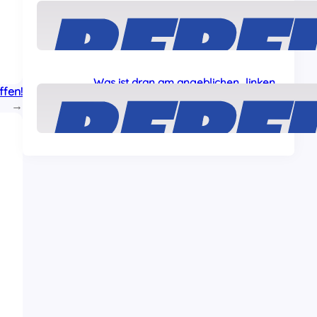
Solidarität mit den „Ulm5“!
24 Juli, 2026
Was ist dran am angeblichen „linken
ffen!
Terror“ gegen Journalisten?
→
22 Juli, 2026