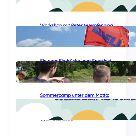
24 Juli, 2026
Workshop mit Peter Weispfenning
auf dem Sommercamp
29 Juli, 2026
Ein paar Eindrücke vom Sportfest
auf dem Sommercamp
29 Juli, 2026
Sommercamp unter dem Motto:
„Das Al-Awda-Krankenhaus wird
leben!“ am Samstag gestartet
27 Juli, 2026