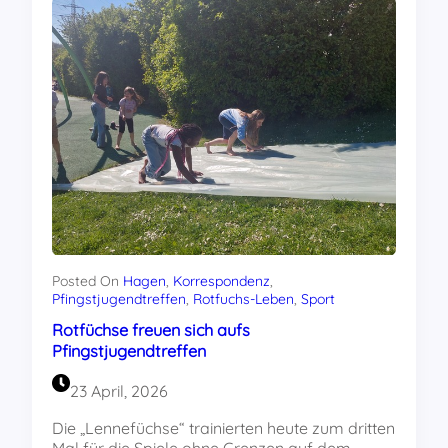
Training
für
die
„Spiele
ohne
Grenzen“!
Posted On
Hagen
, 
Korrespondenz
, 
Pfingstjugendtreffen
, 
Rotfuchs-Leben
, 
Sport
Rotfüchse freuen sich aufs
Pfingstjugendtreffen
23 April, 2026
Die „Lennefüchse“ trainierten heute zum dritten