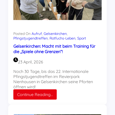
Posted On
Aufruf
, 
Gelsenkirchen
, 
Pfingstjugendtreffen
, 
Rotfuchs-Leben
, 
Sport
Gelsenkirchen: Macht mit beim Training für
die „Spiele ohne Grenzen“!
23 April, 2026
Noch 30 Tage, bis das 22. Internationale
Pfingstjugendtreffen im Revierpark
Nienhausen in Gelsenkirchen seine Pforten
öffnen wird!
:
Continue Reading…
Gelsenkirchen:
Macht
mit
beim