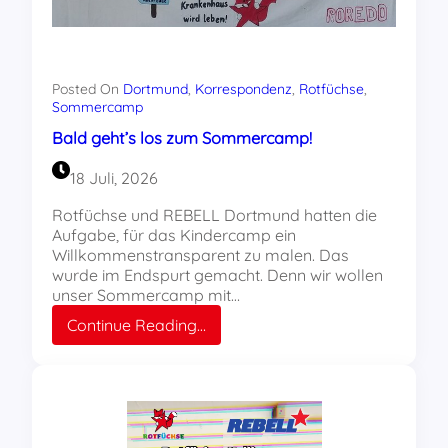
Posted On
Dortmund
, 
Korrespondenz
, 
Rotfüchse
, 
Sommercamp
Bald geht’s los zum Sommercamp!
18 Juli, 2026
Rotfüchse und REBELL Dortmund hatten die
Aufgabe, für das Kindercamp ein
Willkommenstransparent zu malen. Das
wurde im Endspurt gemacht. Denn wir wollen
unser Sommercamp mit…
:
Continue Reading…
Bald
geht’s
los
zum
Sommercamp!