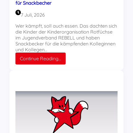
für Snackbecher
7 Juli, 2026
Wer kämpft, soll auch essen. Das dachten sich
die Kinder der Kinderorganisation Rotfüchse
im Jugendverband REBELL und haben
Snackbecker für die kämpfenden Kolleginnen
und Kollegen…
:
Continue Reading…
Arbeitskampf
vor
dem
Tor:
Bastelanleitung
für
Snackbecher