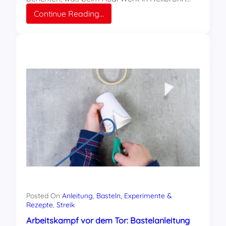
:
Continue Reading…
Video:
Die
Rotfüchse
aus
Heilbronn
sind
solidarisch
mit
den
Arbeitern
bei
VW
Posted On
Anleitung
, 
Basteln, Experimente &
Rezepte
, 
Streik
Arbeitskampf vor dem Tor: Bastelanleitung