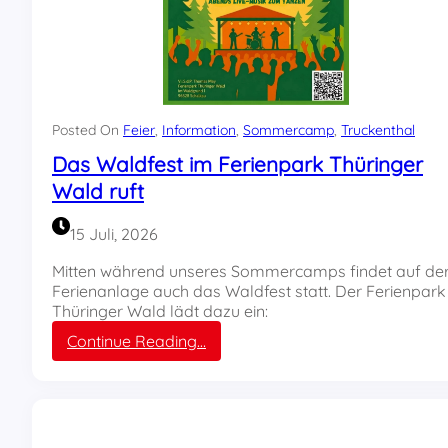
Posted On
Feier
, 
Information
, 
Sommercamp
, 
Truckenthal
Das Waldfest im Ferienpark Thüringer
Wald ruft
15 Juli, 2026
Mitten während unseres Sommercamps findet auf de
Ferienanlage auch das Waldfest statt. Der Ferienpark
Thüringer Wald lädt dazu ein:
:
Continue Reading…
D
a
s
W
a