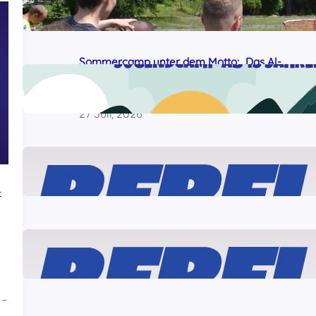
dem Sommercamp
29 Juli, 2026
Sommercamp unter dem Motto: „Das Al-
Awda-Krankenhaus wird leben!“ am
Samstag gestartet
27 Juli, 2026
Solidarität mit den „Ulm5“!
24 Juli, 2026
-
Was ist dran am angeblichen „linken
Terror“ gegen Journalisten?
22 Juli, 2026
 –