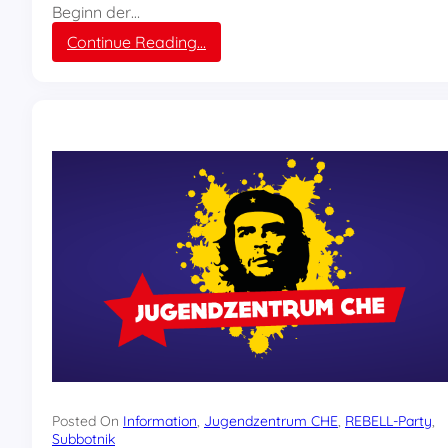
Beginn der…
:
Continue Reading…
R
E
B
E
L
L
E
r
f
u
r
t
-
W
e
i
m
a
r
Posted On
Information
, 
Jugendzentrum CHE
, 
REBELL-Party
, 
Subbotnik
o