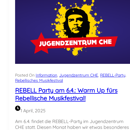
A
c
b
h
e
s
n
t
d
e
u
n
n
H
d
i
R
g
E
h
B
l
E
i
L
g
Posted On
Information
, 
Jugendzentrum CHE
, 
REBELL-Party
, 
L
h
Rebellisches Musikfestival
-
t
P
REBELL Party am 6.4.: Warm Up fürs
s
a
Rebellische Musikfestival!
i
r
m
t
J
1 April, 2025
y
u
g
Am 6.4. findet die REBELL-Party im Jugendzentrum
e
CHE statt. Diesen Monat haben wir etwas besonderes