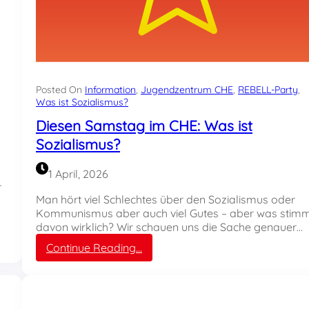
Posted On
Information
, 
Jugendzentrum CHE
, 
REBELL-Party
, 
Was ist Sozialismus?
Diesen Samstag im CHE: Was ist
Sozialismus?
1 April, 2026
r
Man hört viel Schlechtes über den Sozialismus oder
Kommunismus aber auch viel Gutes – aber was stim
davon wirklich? Wir schauen uns die Sache genauer…
:
Continue Reading…
D
i
e
s