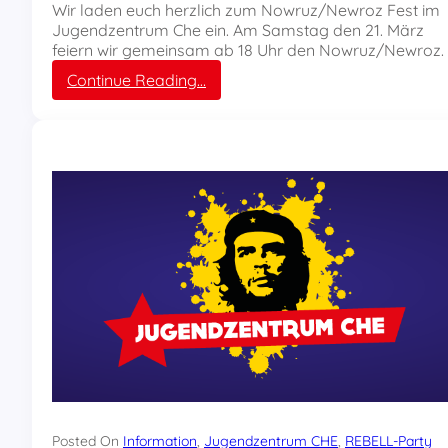
i
Wir laden euch herzlich zum Nowruz/Newroz Fest im
n
Jugendzentrum Che ein. Am Samstag den 21. März
g
feiern wir gemeinsam ab 18 Uhr den Nowruz/Newroz.
e
:
Continue Reading…
r
D
W
i
a
e
l
s
d
e
r
n
u
S
f
a
t
m
s
t
a
g
:
K
o
m
m
Posted On
Information
, 
Jugendzentrum CHE
, 
REBELL-Party