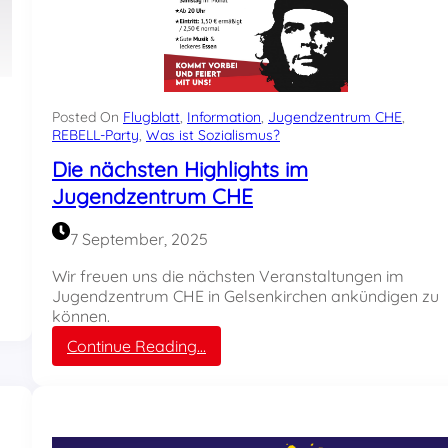
t
t
g
a
r
t
Posted On
Flugblatt
, 
Information
, 
Jugendzentrum CHE
, 
:
REBELL-Party
, 
Was ist Sozialismus?
I
Die nächsten Highlights im
n
Jugendzentrum CHE
t
e
r
7 September, 2025
n
a
Wir freuen uns die nächsten Veranstaltungen im
t
Jugendzentrum CHE in Gelsenkirchen ankündigen zu
i
können.
o
:
Continue Reading…
n
D
a
i
l
e
e
n
r
ä