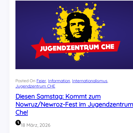
l
d
f
e
s
t
i
m
F
e
r
i
e
n
Posted On
Feier
, 
Information
, 
Internationalismus
, 
Jugendzentrum CHE
p
a
Diesen Samstag: Kommt zum
r
Nowruz/Newroz-Fest im Jugendzentru
k
T
Che!
h
ü
18 März, 2026
r