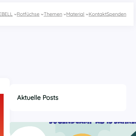
EBELL
Rotfüchse
Themen
Material
Kontakt
Spenden
Aktuelle Posts
Anreise zur 2. Woche Sommercamp aus
Essen mit dem Zug