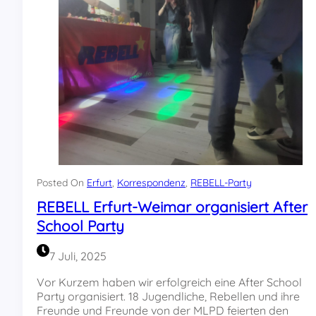
y
i
s
c
o
a
m
1
2
.
D
e
z
e
Posted On
Erfurt
, 
Korrespondenz
, 
REBELL-Party
m
REBELL Erfurt-Weimar organisiert After
b
e
School Party
r
!
7 Juli, 2025
Vor Kurzem haben wir erfolgreich eine After School
Party organisiert. 18 Jugendliche, Rebellen und ihre
Freunde und Freunde von der MLPD feierten den