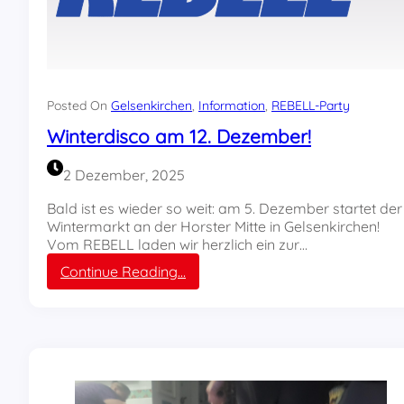
i
K
m
u
J
b
u
a
g
?
e
“
Posted On
Gelsenkirchen
, 
Information
, 
REBELL-Party
n
m
d
Winterdisco am 12. Dezember!
e
z
e
e
2 Dezember, 2025
t
n
s
t
Bald ist es wieder so weit: am 5. Dezember startet der
R
r
Wintermarkt an der Horster Mitte in Gelsenkirchen!
E
u
Vom REBELL laden wir herzlich ein zur…
B
m
E
:
Continue Reading…
C
L
W
h
L
i
e
-
n
!
P
t
a
e
r
r
t
d