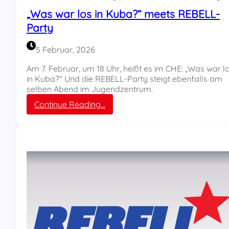
t
„Was war los in Kuba?“ meets REBELL-
z
Party
u
m
N
5 Februar, 2026
o
w
Am 7. Februar, um 18 Uhr, heißt es im CHE: „Was war l
r
in Kuba?“ Und die REBELL-Party steigt ebenfalls am
u
selben Abend im Jugendzentrum.
z
:
Continue Reading…
/
„
N
W
e
a
w
s
r
w
o
a
z
r
-
l
F
o
e
s
s
i
t
n