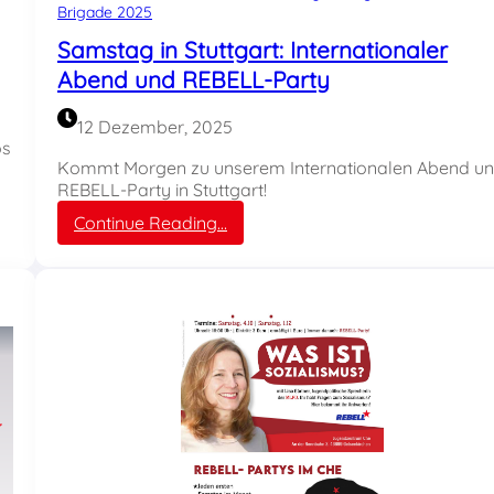
Brigade 2025
Samstag in Stuttgart: Internationaler
Abend und REBELL-Party
12 Dezember, 2025
os
Kommt Morgen zu unserem Internationalen Abend u
REBELL-Party in Stuttgart!
:
Continue Reading…
S
a
m
s
t
a
g
i
n
S
t
u