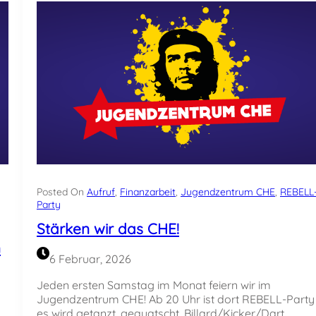
e
n
S
a
m
s
t
a
g
i
m
C
H
E
Posted On
Aufruf
, 
Finanzarbeit
, 
Jugendzentrum CHE
, 
REBELL
:
Party
W
Stärken wir das CHE!
a
m
s
6 Februar, 2026
i
s
Jeden ersten Samstag im Monat feiern wir im
t
Jugendzentrum CHE! Ab 20 Uhr ist dort REBELL-Party
S
es wird getanzt, gequatscht, Billard/Kicker/Dart