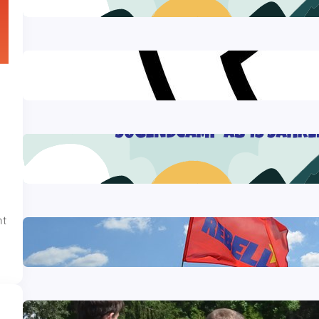
27 Juli, 2026
Sommercamp-Hotline 2026
26 Juli, 2026
Anreise zur 2. Sommercamp-Woche aus
Baden-Württemberg
24 Juli, 2026
mt
Workshop mit Peter Weispfenning auf
dem Sommercamp
29 Juli, 2026
Ein paar Eindrücke vom Sportfest auf