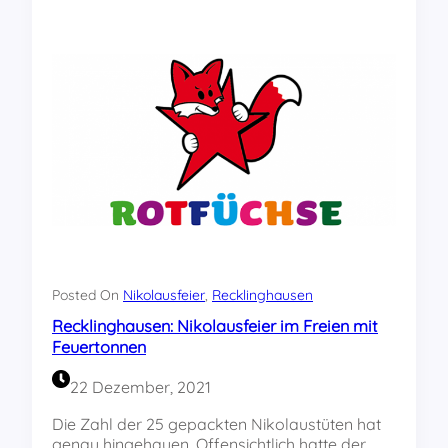
a
n
s
t
a
l
t
u
n
g
s
h
i
n
w
Posted On
Nikolausfeier
, 
Recklinghausen
e
Recklinghausen: Nikolausfeier im Freien mit
i
Feuertonnen
s
:
22 Dezember, 2021
T
r
Die Zahl der 25 gepackten Nikolaustüten hat
a
genau hingehauen. Offensichtlich hatte der