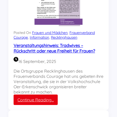
Posted On
Frauen und Mädchen
, 
Frauenverband
Courage
, 
Information
, 
Recklinghausen
Veranstaltungshinweis: Tradwives –
Rückschritt oder neue Freiheit für Frauen?
16 September, 2025
Die Ortsgruppe Recklinghausen des
Frauenverbands Courage hat uns gebeten ihre
Veranstaltung, die sie in der Volkshochschule
Oer-Erkenschwick organisieren breiter
bekannt zu machen.
:
Continue Reading…
V
e
r