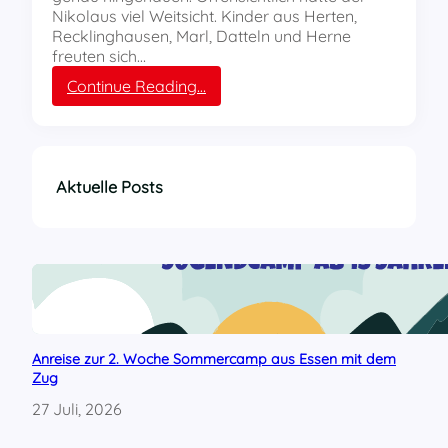
d
Nikolaus viel Weitsicht. Kinder aus Herten,
w
Recklinghausen, Marl, Datteln und Herne
i
freuten sich…
v
e
:
Continue Reading…
s
R
–
e
R
c
ü
k
c
l
Aktuelle Posts
k
i
s
n
c
g
h
h
r
a
i
u
t
s
t
e
Anreise zur 2. Woche Sommercamp aus Essen mit dem
o
n
Zug
d
:
e
N
27 Juli, 2026
r
i
n
k