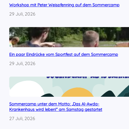
e
Workshop mit Peter Weispfenning auf dem Sommercamp
u
29 Juli, 2026
e
r
t
o
n
n
e
n
Ein paar Eindrücke vom Sportfest auf dem Sommercamp
29 Juli, 2026
Sommercamp unter dem Motto: „Das Al-Awda-
Krankenhaus wird leben!“ am Samstag gestartet
27 Juli, 2026