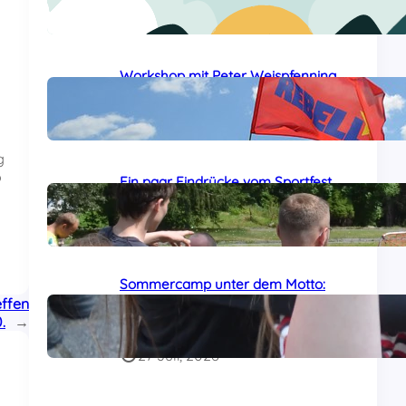
24 Juli, 2026
Workshop mit Peter Weispfenning
auf dem Sommercamp
29 Juli, 2026
g
b
Ein paar Eindrücke vom Sportfest
auf dem Sommercamp
29 Juli, 2026
Sommercamp unter dem Motto:
effen
„Das Al-Awda-Krankenhaus wird
.
→
leben!“ am Samstag gestartet
27 Juli, 2026