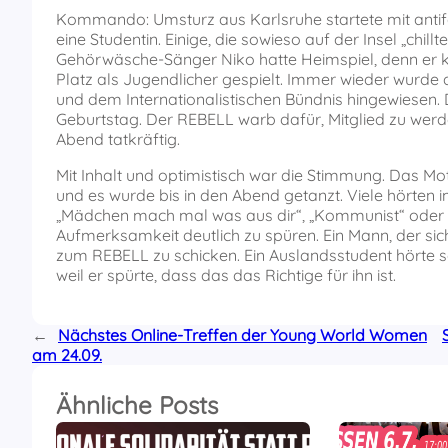
Kommando: Umsturz aus Karlsruhe startete mit antif
eine Studentin. Einige, die sowieso auf der Insel „chil
Gehörwäsche-Sänger Niko hatte Heimspiel, denn er 
Platz als Jugendlicher gespielt. Immer wieder wurd
und dem Internationalistischen Bündnis hingewiesen
Geburtstag. Der REBELL warb dafür, Mitglied zu wer
Abend tatkräftig.
Mit Inhalt und optimistisch war die Stimmung. Das Mot
und es wurde bis in den Abend getanzt. Viele hörten i
„Mädchen mach mal was aus dir“, „Kommunist“ oder 
Aufmerksamkeit deutlich zu spüren. Ein Mann, der sic
zum REBELL zu schicken. Ein Auslandsstudent hörte s
weil er spürte, dass das das Richtige für ihn ist.
←
Nächstes Online-Treffen der Young World Women
am 24.09.
Ähnliche Posts