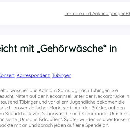
Termine und Ankündigungen
R
eicht mit „Gehörwäsche“ in
Konzert
, 
Korrespondenz
, 
Tübingen
Gehörwäsche“ aus Köln am Samstag nach Tübingen. Sie
gesucht: Mitten auf der Neckarinsel, unter der Neckarbrücke in
e tausend Tübinger und vor allem Jugendliche bekamen die
sch-provenzialischer Markt statt. Auf der Brücke, auf den
 beim Soundcheck von Gehörwäsche und Kommando: Umsturz!
ganisierte „Umsonst&draußen“. Später wurden es über tausen
ackte mit an und sprach jeden auf eine Spende an.