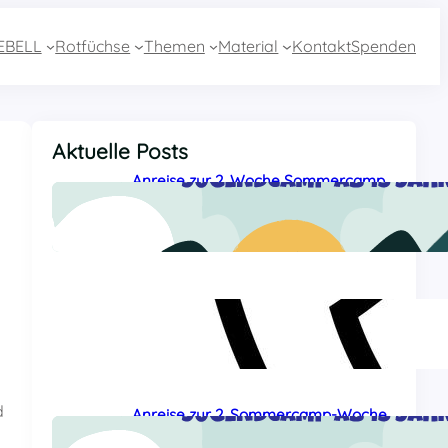
EBELL
Rotfüchse
Themen
Material
Kontakt
Spenden
Aktuelle Posts
Anreise zur 2. Woche Sommercamp
aus Essen mit dem Zug
27 Juli, 2026
Sommercamp-Hotline 2026
26 Juli, 2026
d
Anreise zur 2. Sommercamp-Woche
aus Baden-Württemberg