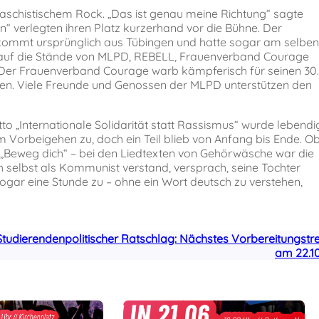
aschistischem Rock. „Das ist genau meine Richtung“ sagte
lten“ verlegten ihren Platz kurzerhand vor die Bühne. Der
kommt ursprünglich aus Tübingen und hatte sogar am selben
e auf die Stände von MLPD, REBELL, Frauenverband Courage
. Der Frauenverband Courage warb kämpferisch für seinen 30.
den. Viele Freunde und Genossen der MLPD unterstützen den
to „Internationale Solidarität statt Rassismus“ wurde lebendi
m Vorbeigehen zu, doch ein Teil blieb von Anfang bis Ende. O
„Beweg dich“ – bei den Liedtexten von Gehörwäsche war die
h selbst als Kommunist verstand, versprach, seine Tochter
ogar eine Stunde zu – ohne ein Wort deutsch zu verstehen,
Studierendenpolitischer Ratschlag: Nächstes Vorbereitungstr
am 22.10