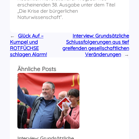
h
erscheinenden 38. Ausgabe unter dem Titel
e
n
„Die Krise der bürgerlichen
N
Naturwissenschaft“.
a
t
u
r
←
Glück Auf –
Interview: Grundsätzliche
w
Kumpel und
Schlussfolgerungen aus tief
i
ROTFÜCHSE
s
greifenden gesellschaftlichen
s
schlagen Alarm!
Veränderungen
→
e
n
s
Ähnliche Posts
c
h
a
f
t
“
v
o
n
Y
o
u
T
u
b
Interview: Grundsätzliche