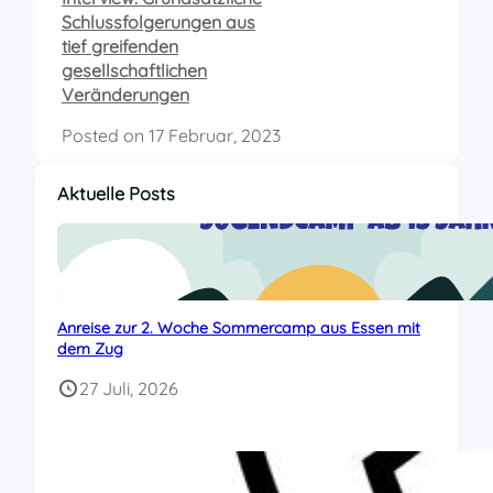
e
Schlussfolgerungen aus
a
n
tief greifenden
z
gesellschaftlichen
e
i
Veränderungen
g
e
Posted on
17 Februar, 2023
n
Aktuelle Posts
Anreise zur 2. Woche Sommercamp aus Essen mit
dem Zug
27 Juli, 2026