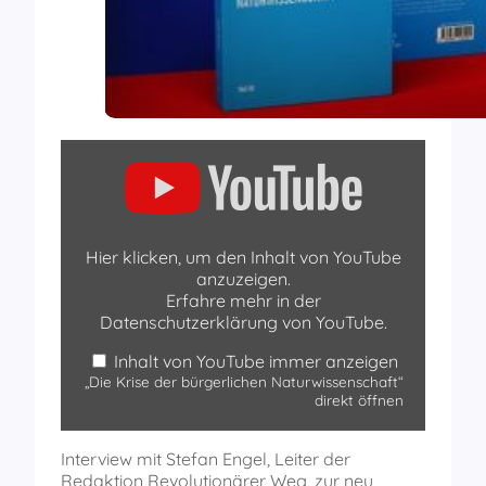
„
D
i
e
K
r
i
Hier klicken, um den Inhalt von YouTube
s
anzuzeigen.
e
d
Erfahre mehr in der
e
Datenschutzerklärung von YouTube
.
r
b
ü
Inhalt von YouTube immer anzeigen
r
„Die Krise der bürgerlichen Naturwissenschaft“
g
direkt öffnen
e
r
l
i
Interview mit Stefan Engel, Leiter der
c
Redaktion Revolutionärer Weg, zur neu