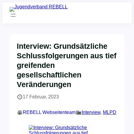
Zum
Inhalt
springen
Interview: Grundsätzliche
Schlussfolgerungen aus tief
greifenden
gesellschaftlichen
Veränderungen
17 Februar, 2023
REBELL Webseitenteam
Interview
, 
MLPD