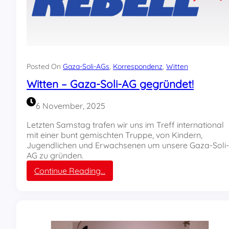
Posted On
Gaza-Soli-AGs
, 
Korrespondenz
, 
Witten
Witten – Gaza-Soli-AG gegründet!
6 November, 2025
Letzten Samstag trafen wir uns im Treff international
mit einer bunt gemischten Truppe, von Kindern,
Jugendlichen und Erwachsenen um unsere Gaza-Soli-
AG zu gründen.
:
Continue Reading…
W
i
t
t
e