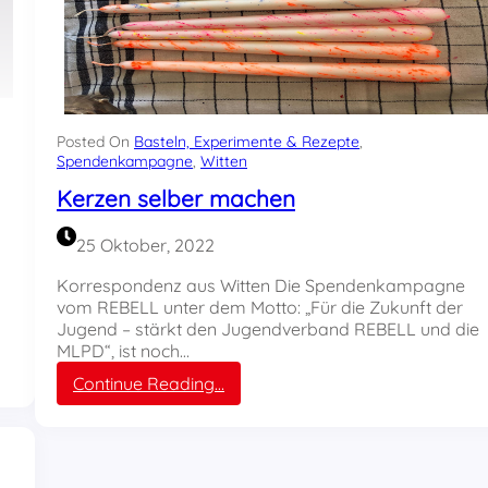
Posted On
Basteln, Experimente & Rezepte
, 
Spendenkampagne
, 
Witten
Kerzen selber machen
25 Oktober, 2022
Korrespondenz aus Witten Die Spendenkampagne
vom REBELL unter dem Motto: „Für die Zukunft der
Jugend – stärkt den Jugendverband REBELL und die
MLPD“, ist noch…
:
Continue Reading…
K
e
r
z