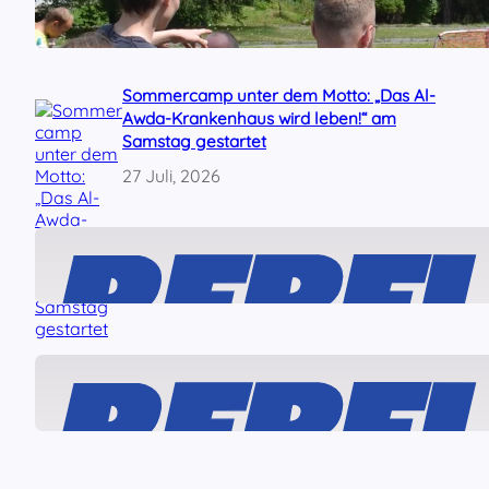
dem Sommercamp
29 Juli, 2026
Sommercamp unter dem Motto: „Das Al-
Awda-Krankenhaus wird leben!“ am
Samstag gestartet
27 Juli, 2026
Solidarität mit den „Ulm5“!
24 Juli, 2026
Was ist dran am angeblichen „linken
Terror“ gegen Journalisten?
22 Juli, 2026