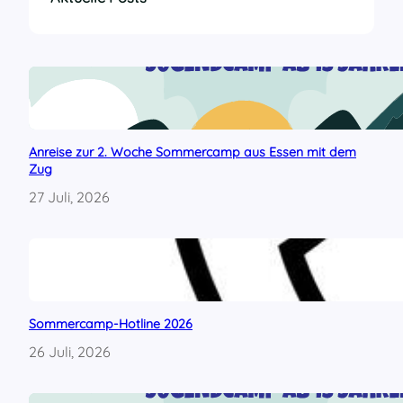
e
x
t
:
„
D
r
o
Anreise zur 2. Woche Sommercamp aus Essen mit dem
g
Zug
e
n
27 Juli, 2026
k
r
i
s
e
“
u
Sommercamp-Hotline 2026
n
26 Juli, 2026
d
„
l