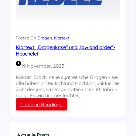
Posted On
Drogen
, 
Klartext
Klartext: „Drogenkrise“ und „law and order“-
Heuchelei
19 November, 2025
Kokain, Crack, neue synthetische Drogen – sie
alle haben in Deutschland Hochkonjunktur. Die
Zahl der jungen Drogentoten unter 30 Jahren
steigt. Es wird immer leichter,…
:
Continue Reading…
K
l
a
r
t
Aktuelle Posts