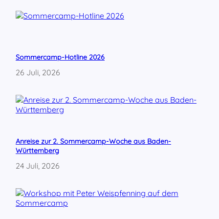
m
b
S
e
ü
d
d
e
s
r
t
S
Sommercamp-Hotline 2026
a
o
26 Juli, 2026
d
z
t
i
f
a
e
l
s
i
t
s
m
Anreise zur 2. Sommercamp-Woche aus Baden-
u
Württemberg
s
–
24 Juli, 2026
L
e
n
i
n