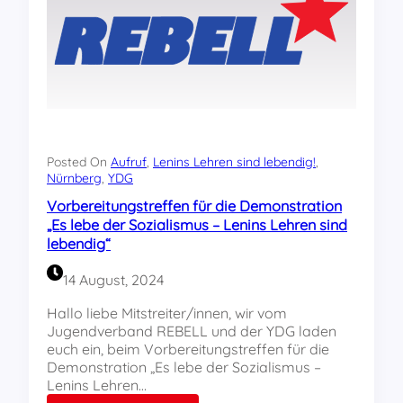
s
s
e
e
n
n
w
f
e
ü
g
r
e
G
n
a
H
z
Posted On
Aufruf
, 
Lenins Lehren sind lebendig!
, 
e
a
Nürnberg
, 
YDG
t
i
Vorbereitungstreffen für die Demonstration
z
n
„Es lebe der Sozialismus – Lenins Lehren sind
e
N
lebendig“
g
ü
e
r
14 August, 2024
g
n
e
b
Hallo liebe Mitstreiter/innen, wir vom
n
e
Jugendverband REBELL und der YDG laden
P
r
euch ein, beim Vorbereitungstreffen für die
a
g
Demonstration „Es lebe der Sozialismus –
l
:
Lenins Lehren…
ä
I