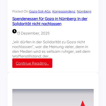
l
ä
r
Posted On
Gaza-Soli-AGs
, 
Korrespondenz
, 
Nürnberg
u
Spendenessen für Gaza in Nürnberg: In der
n
Solidarität nicht nachlassen
g
m
13 Dezember, 2025
i
t
„Wir dürfen in der Solidarität zu Gaza nicht
M
nachlassen“, war die Meinung vieler, denn in
ü
den Medien wird es seltsam ruhiger, seit dem
n
Waffenstillstand; der…
c
h
:
Continue Reading…
e
S
n
p
e
e
r
n
G
d
e
e
n
n
o
e
s
s