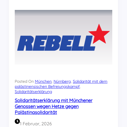
n
b
e
r
g
:
U
n
s
e
r
R
E
B
E
Posted On
München
, 
Nürnberg
, 
Solidarität mit dem
L
palästinensischen Befreiungskampf
, 
Solidaritätserklärung
L
-
Solidaritätserklärung mit Münchener
P
Genossen wegen Hetze gegen
r
Palästinasolidarität
o
g
1 Februar, 2026
r