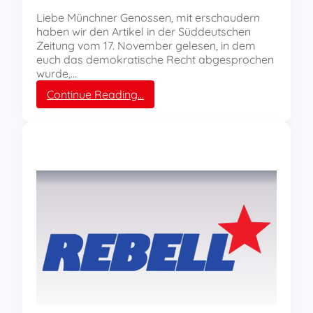
a
Liebe Münchner Genossen, mit erschaudern
m
haben wir den Artikel in der Süddeutschen
m
Zeitung vom 17. November gelesen, in dem
i
euch das demokratische Recht abgesprochen
m
wurde,…
M
:
Continue Reading…
a
S
i
o
l
i
d
a
r
i
t
ä
t
s
e
r
k