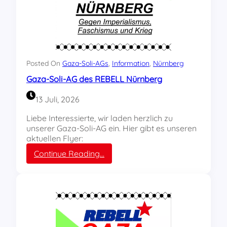
Posted On
Gaza-Soli-AGs
, 
Information
, 
Nürnberg
Gaza-Soli-AG des REBELL Nürnberg
13 Juli, 2026
Liebe Interessierte, wir laden herzlich zu
unserer Gaza-Soli-AG ein. Hier gibt es unseren
aktuellen Flyer:
:
Continue Reading…
G
a
z
a
-
S
o