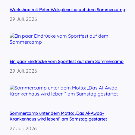
s
L
Workshop mit Peter Weispfenning auf dem Sommercamp
e
29 Juli, 2026
h
r
e
n
s
i
n
Ein paar Eindrücke vom Sportfest auf dem Sommercamp
d
l
29 Juli, 2026
e
b
e
n
d
i
g
Sommercamp unter dem Motto: „Das Al-Awda-
“
Krankenhaus wird leben!“ am Samstag gestartet
27 Juli, 2026