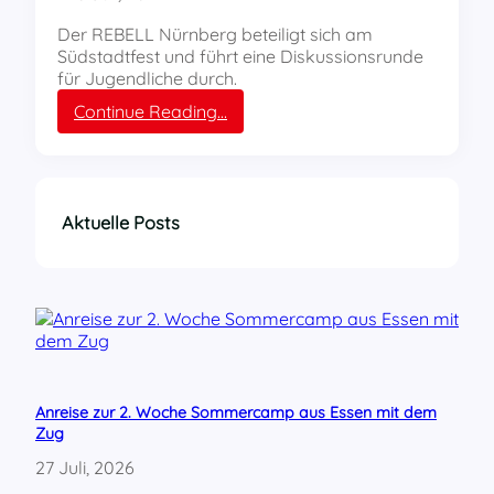
ü
c
r
h
Der REBELL Nürnberg beteiligt sich am
d
l
Südstadtfest und führt eine Diskussionsrunde
i
a
für Jugendliche durch.
e
s
:
Continue Reading…
D
s
R
e
e
E
m
n
B
o
E
n
L
s
Aktuelle Posts
L
t
N
r
ü
a
r
t
n
i
b
o
e
n
r
„
Anreise zur 2. Woche Sommercamp aus Essen mit dem
g
E
Zug
b
s
e
l
27 Juli, 2026
i
e