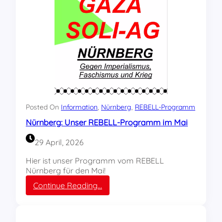
l
i
-
A
G
d
e
s
R
E
B
Posted On
Information
, 
Nürnberg
, 
REBELL-Programm
E
Nürnberg: Unser REBELL-Programm im Mai
L
L
29 April, 2026
N
ü
Hier ist unser Programm vom REBELL
r
Nürnberg für den Mai!
n
:
Continue Reading…
b
N
e
ü
r
r
g