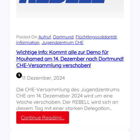
L
L
-
P
a
r
Posted On
Aufruf
, 
Dortmund
, 
Flüchtlingssolidarität
, 
t
Information
, 
Jugendzentrum CHE
y
Wichtige Info: Kommt alle zur Demo für
a
Mouhamed am 14. Dezember nach Dortmund!
m
CHE-Versammlung verschoben!
4
.
11 Dezember, 2024
J
a
Die CHE-Versammlung des Jugendzentrums
n
CHE am 14. Dezemeber 2024 wird um eine
u
Woche verschoben. Der REBELL wird sich an
a
diesem Tag mit einer starken Delegation…
r
:
Continue Reading…
i
W
m
i
C
c
h