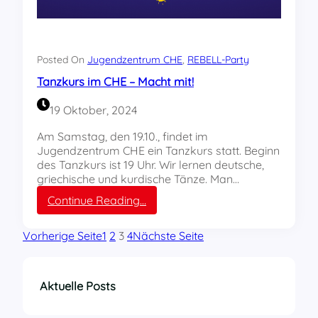
C
h
e
-
C
Posted On
Jugendzentrum CHE
, 
REBELL-Party
a
Tanzkurs im CHE – Macht mit!
f
é
19 Oktober, 2024
g
e
Am Samstag, den 19.10., findet im
s
Jugendzentrum CHE ein Tanzkurs statt. Beginn
c
des Tanzkurs ist 19 Uhr. Wir lernen deutsche,
h
griechische und kurdische Tänze. Man…
w
:
Continue Reading…
u
T
n
a
g
Vorherige Seite
1
2
3
4
Nächste Seite
n
e
z
n
k
u
Aktuelle Posts
r
s