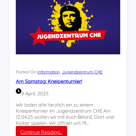
m
m
d
e
s
J
u
g
e
n
d
z
Posted On
Information
, 
Jugendzentrum CHE
e
Am Samstag: Kneipenturnier!
n
t
9 April, 2025
r
u
Wir laden alle herzlich ein zu einem
m
Kneipenturnier im Jugendzentrum CHE.Am
C
12.04.25 wollen wir mit euch Billard, Dart und
H
Kicker spielen. Wir öffnen um 19…
E
:
Continue Reading…
–