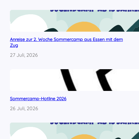
i
m
C
H
E
–
Anreise zur 2. Woche Sommercamp aus Essen mit dem
M
Zug
a
c
27 Juli, 2026
h
t
m
i
t
!
Sommercamp-Hotline 2026
26 Juli, 2026