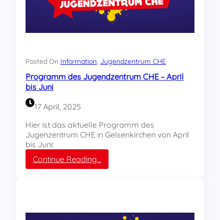
Posted On
Information
, 
Jugendzentrum CHE
Programm des Jugendzentrum CHE – April
bis Juni
17 April, 2025
Hier ist das aktuelle Programm des
Jugenzentrum CHE in Gelsenkirchen von April
bis Juni:
:
Continue Reading…
P
r
o
g
r
a