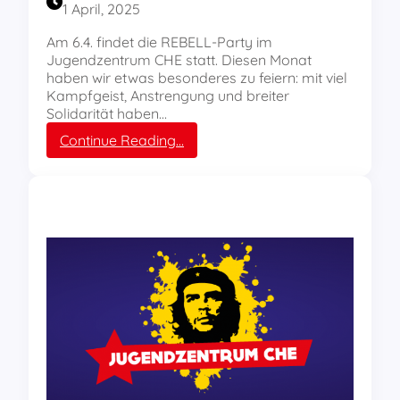
1 April, 2025
r
!
Am 6.4. findet die REBELL-Party im
Jugendzentrum CHE statt. Diesen Monat
haben wir etwas besonderes zu feiern: mit viel
Kampfgeist, Anstrengung und breiter
Solidarität haben…
:
Continue Reading…
R
E
B
E
L
L
P
a
r
t
y
a
m
6