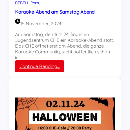
b
REBELL-Party
e
b
m
Karaoke-Abend am Samstag Abend
o
b
t
e
15 November, 2024
n
r
i
n
Am Samstag, den 16.11.24, findet im
k
a
Jugendzentrum CHE ein Karaoke-Abend statt.
a
c
Das CHE öffnet erst am Abend, die ganze
b
h
Karaoke Community, steht hoffentlich schon
g
D
in…
e
o
:
Continue Reading…
s
r
K
a
t
a
g
m
r
t
u
a
n
o
d
k
!
e
C
-
H
A
E
b
-
e