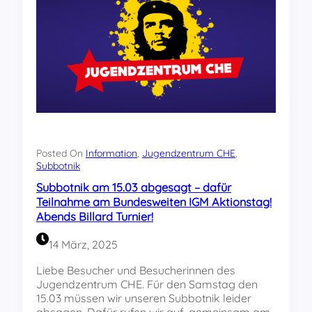
t
h
e
e
n
M
d
u
u
s
r
i
c
k
h
f
m
e
i
s
t
t
Posted On
Information
, 
Jugendzentrum CHE
, 
d
Subbotnik
i
e
v
Subbotnik am 15.03 abgesagt – dafür
r
a
Teilnahme am Bundesweiten IGM Aktionstag!
V
l
Abends Billard Turnier!
o
!
r
14 März, 2025
b
e
Liebe Besucher und Besucherinnen des
r
Jugendzentrum CHE. Für den Samstag den
e
15.03 müssen wir unseren Subbotnik leider
i
absagen. Dafür rufen wir auf, gemeinsam am