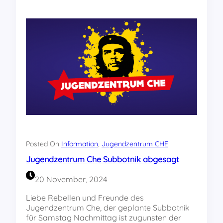
h
e
t
f
i
i
g
n
e
d
I
e
n
t
f
n
o
i
:
c
K
h
o
t
m
s
m
t
t
a
Posted On
Information
, 
Jugendzentrum CHE
a
t
Jugendzentrum Che Subbotnik abgesagt
l
t
l
!
20 November, 2024
e
z
Liebe Rebellen und Freunde des
u
Jugendzentrum Che, der geplante Subbotnik
r
für Samstag Nachmittag ist zugunsten der
D