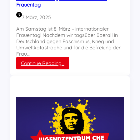
e
i
Frauentag
s
k
a
f
7 März, 2025
g
e
t
s
Am Samstag ist 8. März – internationaler
–
t
Frauentag! Nachdem wir tagsüber überall in
d
i
Deutschland gegen Faschismus, Krieg und
a
v
Umweltkatastrophe und für die Befreiung der
f
a
Frau…
ü
l
r
:
Continue Reading…
s
T
F
!
e
i
i
l
l
m
n
a
a
b
h
e
m
n
e
d
a
i
m
m
B
J