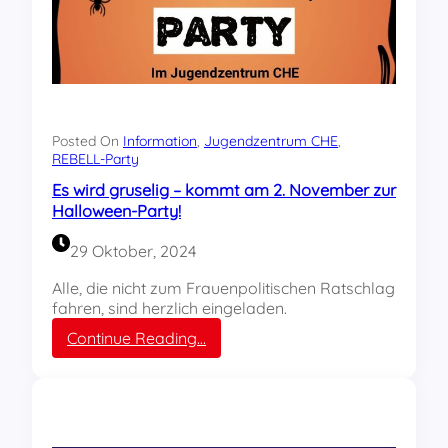
V
n
e
d
r
a
s
m
a
S
m
a
m
m
Posted On
Information
, 
Jugendzentrum CHE
, 
l
s
REBELL-Party
u
t
n
Es wird gruselig – kommt am 2. November zur
a
g
Halloween-Party!
g
v
A
e
29 Oktober, 2024
b
r
e
s
Alle, die nicht zum Frauenpolitischen Ratschlag
n
c
fahren, sind herzlich eingeladen.
d
h
:
Continue Reading…
o
E
b
s
e
w
n
i
!
r