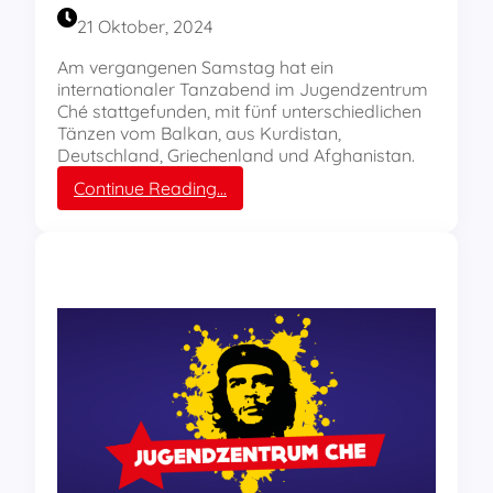
!
r
21 Oktober, 2024
a
m
Am vergangenen Samstag hat ein
m
internationaler Tanzabend im Jugendzentrum
O
Ché stattgefunden, mit fünf unterschiedlichen
k
Tänzen vom Balkan, aus Kurdistan,
t
Deutschland, Griechenland und Afghanistan.
o
:
Continue Reading…
b
D
e
a
r
s
b
T
i
a
s
n
D
z
e
b
z
e
e
i
m
n
b
i
e
m
r