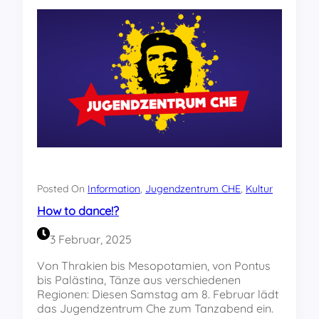
e
a
n
n
g
t
S
!
a
a
A
g
m
b
s
e
t
n
a
d
g
s
:
B
S
i
u
l
b
l
b
a
Posted On
Information
, 
Jugendzentrum CHE
, 
Kultur
o
r
How to dance!?
t
d
n
T
3 Februar, 2025
i
u
k
r
Von Thrakien bis Mesopotamien, von Pontus
u
n
bis Palästina, Tänze aus verschiedenen
n
i
Regionen: Diesen Samstag am 8. Februar lädt
d
e
das Jugendzentrum Che zum Tanzabend ein.
R
r