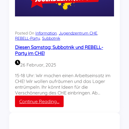
u
u
n
g
d
e
e
n
s
d
w
z
Posted On
Information
, 
Jugendzentrum CHE
, 
e
e
REBELL-Party
, 
Subbotnik
i
n
Diesen Samstag: Subbotnik und REBELL-
t
t
Party im CHE!
e
r
n
u
26 Februar, 2025
I
m
G
C
15-18 Uhr: Wir machen einen Arbeitseinsatz im
M
H
CHE! Wir wollen aufräumen und das Lager
A
E
entrümpeln. Ihr könnt Ideen für die
k
a
Verschönerung des CHE einbringen. Ab…
t
m
:
Continue Reading…
i
F
D
o
r
i
n
a
e
s
u
s
t
e