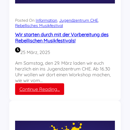
.
4
.
:
Posted On
Information
, 
Jugendzentrum CHE
, 
W
Rebellisches Musikfestival
a
Wir starten durch mit der Vorbereitung des
r
Rebellischen Musikfestivals!
m
U
25 März, 2025
p
f
Am Samstag, den 29. März laden wir euch
ü
herzlich ein ins Jugendzentrum CHE. Ab 16.30
r
Uhr wollen wir dort einen Workshop machen,
s
wie wir vom…
R
:
Continue Reading…
e
W
b
i
e
r
l
s
l
t
i
a
s
r
c