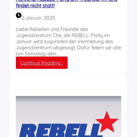
findet nicht statt!
2 Januar, 2025
Liebe Rebellen und Freunde des
Jugendzentrum Che, die REBELL-Party im
Januar wird zugunsten der Vermietung des
Jugendzentrum abgesagt. Dafür feiern wir alle
am Samstag, den…
:
Continue Reading…
A
c
h
t
u
n
g
!
R
E
B
E