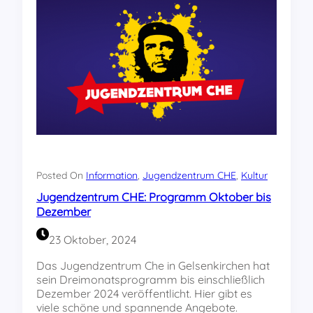
d
g
r
u
s
e
l
i
g
–
k
o
m
Posted On
Information
, 
Jugendzentrum CHE
, 
Kultur
m
Jugendzentrum CHE: Programm Oktober bis
t
Dezember
a
m
23 Oktober, 2024
2
.
Das Jugendzentrum Che in Gelsenkirchen hat
N
sein Dreimonatsprogramm bis einschließlich
o
Dezember 2024 veröffentlicht. Hier gibt es
v
viele schöne und spannende Angebote.