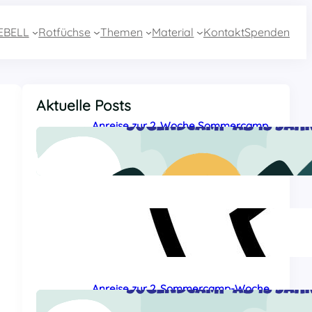
EBELL
Rotfüchse
Themen
Material
Kontakt
Spenden
Aktuelle Posts
Anreise zur 2. Woche Sommercamp
aus Essen mit dem Zug
27 Juli, 2026
Sommercamp-Hotline 2026
26 Juli, 2026
Anreise zur 2. Sommercamp-Woche
aus Baden-Württemberg