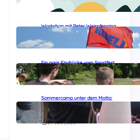
24 Juli, 2026
Workshop mit Peter Weispfenning
auf dem Sommercamp
29 Juli, 2026
Ein paar Eindrücke vom Sportfest
auf dem Sommercamp
29 Juli, 2026
Sommercamp unter dem Motto:
„Das Al-Awda-Krankenhaus wird
leben!“ am Samstag gestartet
27 Juli, 2026