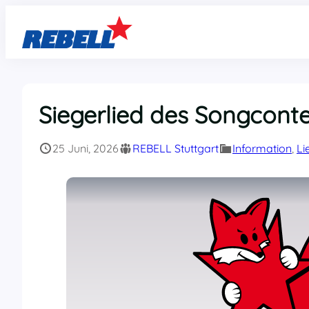
Zum
Inhalt
springen
Siegerlied des Songconte
25 Juni, 2026
REBELL Stuttgart
Information
, 
Li