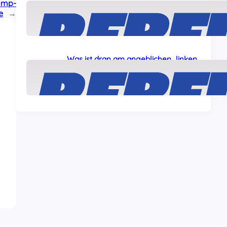
amp-
Solidarität mit den „Ulm5“!
e
→
24 Juli, 2026
Was ist dran am angeblichen „linken
Terror“ gegen Journalisten?
22 Juli, 2026