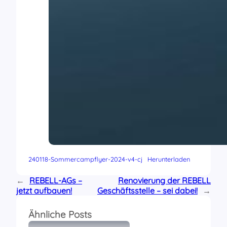
240118-Sommercampflyer-2024-v4-cj
Herunterladen
←
REBELL-AGs –
Renovierung der REBELL
jetzt aufbauen!
Geschäftsstelle – sei dabei!
→
Ähnliche Posts