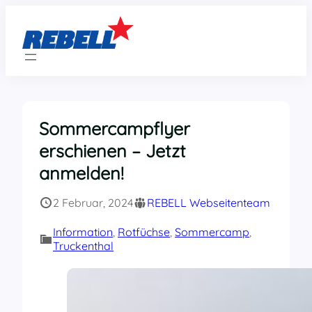
Zum
Inhalt
springen
Sommercampflyer
erschienen – Jetzt
anmelden!
2 Februar, 2024
REBELL Webseitenteam
Information
, 
Rotfüchse
, 
Sommercamp
, 
Truckenthal