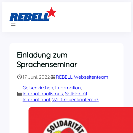
Zum
Inhalt
springen
Einladung zum
Sprachenseminar
17 Juni, 2022
REBELL Webseitenteam
Gelsenkirchen
, 
Information
, 
Internationalismus
, 
Solidarität
International
, 
Weltfrauenkonferenz