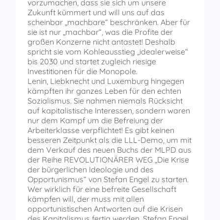
vorzumachen, dass sie sich um unsere
Zukunft kümmert und will uns auf das
scheinbar „machbare“ beschränken. Aber für
sie ist nur „machbar“, was die Profite der
großen Konzerne nicht antastet! Deshalb
spricht sie vom Kohleausstieg „idealerweise“
bis 2030 und startet zugleich riesige
Investitionen für die Monopole.
Lenin, Liebknecht und Luxemburg hingegen
kämpften ihr ganzes Leben für den echten
Sozialismus. Sie nahmen niemals Rücksicht
auf kapitalistische Interessen, sondern waren
nur dem Kampf um die Befreiung der
Arbeiterklasse verpflichtet! Es gibt keinen
besseren Zeitpunkt als die LLL-Demo, um mit
dem Verkauf des neuen Buchs der MLPD aus
der Reihe REVOLUTIONÄRER WEG „Die Krise
der bürgerlichen Ideologie und des
Opportunismus“ von Stefan Engel zu starten.
Wer wirklich für eine befreite Gesellschaft
kämpfen will, der muss mit allen
opportunistischen Antworten auf die Krisen
des Kapitalismus fertig werden. Stefan Engel