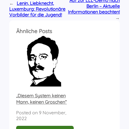
Auf zur LLL-Demo nach
←
Lenin, Liebknecht,
Berlin – Aktuelle
Luxemburg: Revolutionäre
Informationen beachten!
Vorbilder für die Jugend!
→
Ähnliche Posts
„Diesem System keinen
Mann, keinen Groschen“
Posted on
9 November,
2022