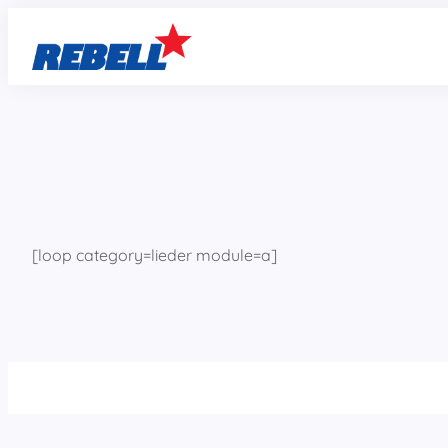
Zum
Inhalt
springen
[loop category=lieder module=a]