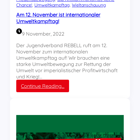
Chance!
, 
Umweltkampftag
, 
Weltanschauung
a
m
Am 12. November ist internationaler
p
Umweltkampftag!
f
t
9 November, 2022
a
g
Der Jugendverband REBELL ruft am 12.
i
November zum internationalen
n
Umweltkampftag auf! Wir brauchen eine
P
starke Umweltbewegung zur Rettung der
a
Umwelt vor imperialistischer Profitwirtschaft
r
und Krieg!…
i
:
Continue Reading…
s
A
!
m
1
2
.
N
o
v