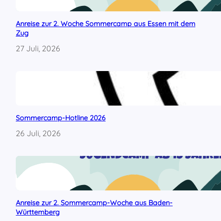
e
m
Anreise zur 2. Woche Sommercamp aus Essen mit dem
i
Zug
n
t
27 Juli, 2026
e
r
n
a
t
i
o
Sommercamp-Hotline 2026
n
26 Juli, 2026
a
l
e
n
U
m
w
Anreise zur 2. Sommercamp-Woche aus Baden-
e
Württemberg
l