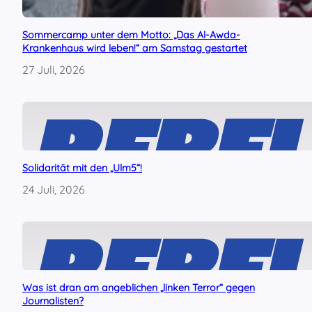
d
e
Sommercamp unter dem Motto: „Das Al-Awda-
r
Krankenhaus wird leben!“ am Samstag gestartet
U
m
27 Juli, 2026
w
e
l
t
a
u
f
Solidarität mit den „Ulm5“!
d
24 Juli, 2026
i
e
S
t
r
a
ß
Was ist dran am angeblichen „linken Terror“ gegen
e
Journalisten?
!