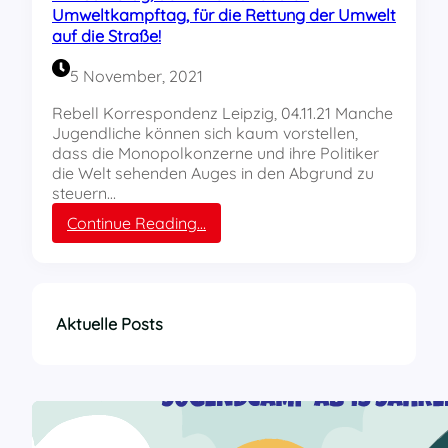
t
Umweltkampftag, für die Rettung der Umwelt
z
auf die Straße!
g
e
5 November, 2021
h
t
Rebell Korrespondenz Leipzig, 04.11.21 Manche
j
Jugendliche können sich kaum vorstellen,
e
dass die Monopolkonzerne und ihre Politiker
d
die Welt sehenden Auges in den Abgrund zu
e
steuern…
n
:
Continue Reading…
e
A
t
m
w
S
a
a
s
m
a
Aktuelle Posts
s
n
t
a
g
,
d