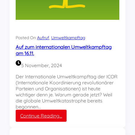
Posted On
Aufruf
, 
Umweltkampftag
Auf zum internationalen Umweltkampftag
am 16.11.
5 November, 2024
Der Internationale Umweltkampftag der ICOR
(Internationale Koordinierung revolutionärer
Parteien und Organisationen) ist heute
wichtiger denn je. Warum gerade jetzt? Weil
die globale Umweltkatastrophe bereits
begonnen…
:
Continue Reading…
A
u
f