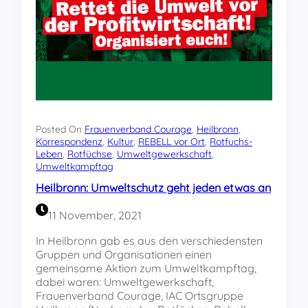
e
m
b
e
r
i
s
t
i
n
Posted On
Frauenverband Courage
, 
Heilbronn
, 
t
Korrespondenz
, 
Kultur
, 
REBELL vor Ort
, 
Rotfuchs-
Leben
, 
Rotfüchse
, 
Umweltgewerkschaft
, 
e
Umweltkampftag
r
n
Heilbronn: Umweltschutz geht jeden etwas an
a
t
11 November, 2021
i
o
In Heilbronn gab es aus den verschiedensten
n
Gruppen und Organisationen einen
a
gemeinsame Aktion zum Umweltkampftag,
l
dabei waren: Umweltgewerkschaft,
e
Frauenverband Courage, IAC Ortsgruppe
r