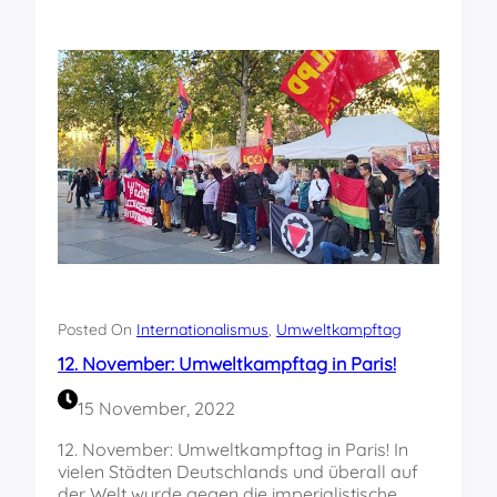
z
u
m
i
n
t
e
r
n
a
t
i
o
n
a
Posted On
Internationalismus
, 
Umweltkampftag
l
12. November: Umweltkampftag in Paris!
e
n
15 November, 2022
U
m
12. November: Umweltkampftag in Paris! In
w
vielen Städten Deutschlands und überall auf
e
der Welt wurde gegen die imperialistische