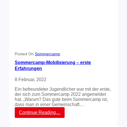
t
s
e
s
r
z
n
u
a
r
t
P
i
f
o
i
n
n
a
g
l
s
Posted On
Sommercamp
e
t
Sommercamp-Mobilisierung – erste
n
j
P
Erfahrungen
u
f
g
i
e
8 Februar, 2022
n
n
g
Ein befreundeter Jugendlicher war mit der erste,
d
s
der sich zum Sommercamp 2022 angemeldet
t
t
hat. „Warum? Das gute beim Sommercamp ist,
r
j
dass man in einer Gemeinschaft…
e
u
f
:
Continue Reading…
g
f
S
e
e
o
n
n