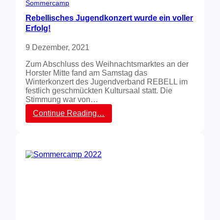
e
Sommercamp
a
s
n
Rebellisches Jugendkonzert wurde ein voller
J
m
Erfolg!
u
e
g
l
e
9 Dezember, 2021
d
n
e
d
Zum Abschluss des Weihnachtsmarktes an der
n
v
Horster Mitte fand am Samstag das
!
e
Winterkonzert des Jugendverband REBELL im
r
festlich geschmückten Kultursaal statt. Die
b
Stimmung war von…
a
:
Continue Reading…
n
R
d
e
R
b
E
e
B
l
E
l
L
i
L
s
c
h
e
s