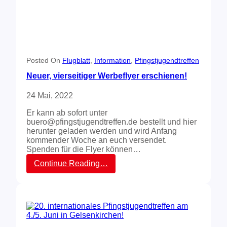
n
e
a
d
l
e
e
T
n
e
P
i
f
l
Posted On
Flugblatt
, 
Information
, 
Pfingstjugendtreffen
i
n
n
Neuer, vierseitiger Werbeflyer erschienen!
e
g
h
s
24 Mai, 2022
m
t
e
j
Er kann ab sofort unter
r
u
buero@pfingstjugendtreffen.de bestellt und hier
i
g
herunter geladen werden und wird Anfang
n
e
kommender Woche an euch versendet.
u
n
Spenden für die Flyer können…
n
d
d
:
Continue Reading…
t
j
N
r
e
e
e
d
u
f
e
e
f
n
r
e
T
,
n
e
v