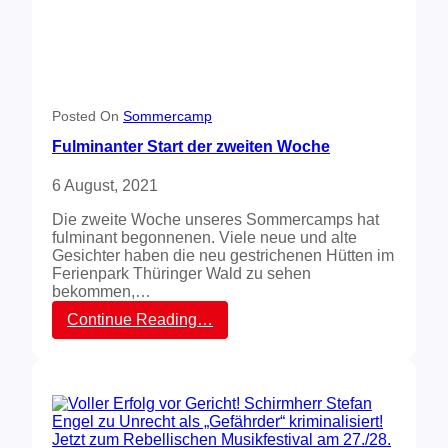
t
g
z
i
t
n
e
n
r
t
s
d
t
a
Posted On
Sommercamp
r
s
Fulminanter Start der zweiten Woche
e
R
c
e
h
6 August, 2021
b
t
e
z
Die zweite Woche unseres Sommercamps hat
l
u
fulminant begonnenen. Viele neue und alte
l
m
Gesichter haben die neu gestrichenen Hütten im
i
R
Ferienpark Thüringer Wald zu sehen
s
e
bekommen,…
c
b
h
:
Continue Reading…
e
e
F
l
M
u
l
u
l
i
s
m
s
i
i
c
k
n
h
f
a