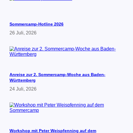
!
S
c
h
Sommercamp-Hotline 2026
i
r
26 Juli, 2026
m
h
e
r
r
S
t
e
Anreise zur 2. Sommercamp-Woche aus Baden-
f
Württemberg
a
24 Juli, 2026
n
E
n
g
e
l
z
u
Workshop mit Peter Weispfenning auf dem
U