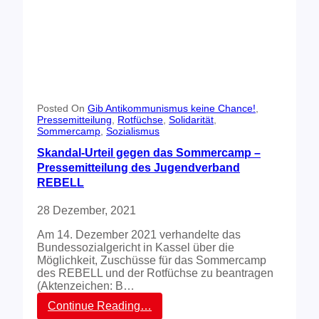
s
s
t
e
e
r
E
k
r
l
f
ä
a
r
h
u
r
n
Posted On
Gib Antikommunismus keine Chance!
, 
u
Pressemitteilung
, 
Rotfüchse
, 
Solidarität
, 
g
n
Sommercamp
, 
Sozialismus
e
g
n
Skandal-Urteil gegen das Sommercamp –
e
a
Pressemitteilung des Jugendverband
n
n
REBELL
d
e
28 Dezember, 2021
n
R
Am 14. Dezember 2021 verhandelte das
e
Bundessozialgericht in Kassel über die
b
Möglichkeit, Zuschüsse für das Sommercamp
e
des REBELL und der Rotfüchse zu beantragen
l
(Aktenzeichen: B…
l
u
:
Continue Reading…
n
S