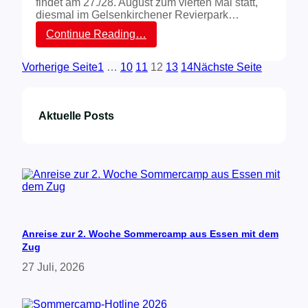
findet am 27./28. August zum vierten Mal statt,
diesmal im Gelsenkirchener Revierpark…
:
Continue Reading…
V
o
Vorherige Seite
1
…
10
11
12
13
14
Nächste Seite
l
l
e
r
Aktuelle Posts
E
r
f
o
l
g
v
o
r
G
Anreise zur 2. Woche Sommercamp aus Essen mit dem
e
Zug
r
27 Juli, 2026
i
c
h
t