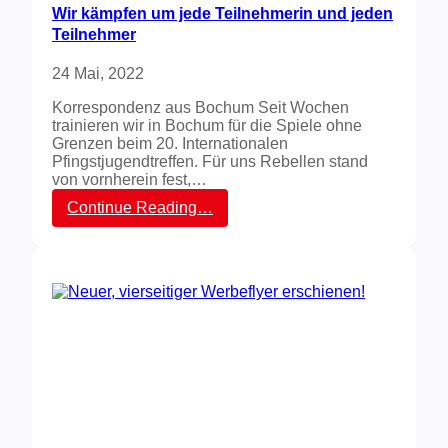
i
Wir kämpfen um jede Teilnehmerin und jeden
e
Teilnehmer
d
e
n
24 Mai, 2022
–
Korrespondenz aus Bochum Seit Wochen
A
trainieren wir in Bochum für die Spiele ohne
u
Grenzen beim 20. Internationalen
f
Pfingstjugendtreffen. Für uns Rebellen stand
z
von vornherein fest,…
u
m
:
Continue Reading…
2
W
0
i
.
r
i
k
n
ä
t
m
e
p
r
f
n
e
a
n
t
u
i
m
o
j