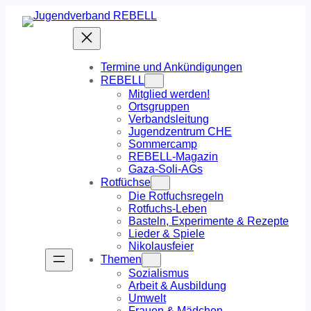
Zum
Inhalt
springen
Termine und Ankündigungen
REBELL
Mitglied werden!
Ortsgruppen
Verbandsleitung
Jugendzentrum CHE
Sommercamp
REBELL-Magazin
Gaza-Soli-AGs
Rotfüchse
Die Rotfuchsregeln
Rotfuchs-Leben
Basteln, Experimente & Rezepte
Lieder & Spiele
Nikolausfeier
Themen
Sozialismus
Arbeit & Ausbildung
Umwelt
Frauen & Mädchen