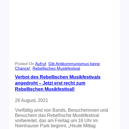
a
e
m
r
p
E
2
r
0
f
2
o
2
l
g
!
Posted On
Aufruf
, 
Gib Antikommunismus keine
Chance!
, 
Rebellisches Musikfestival
Verbot des Rebellischen Musikfestivals
angedroht – Jetzt erst recht zum
Rebellischen Musikfestival!
26 August, 2021
Vielfältig wird von Bands, Besucherinnen und
Besuchern das Rebellische Musikfestival
vorbereitet, das am Freitag um 16 Uhr im
Nienhauser Park beginnt. „Heute Mittag