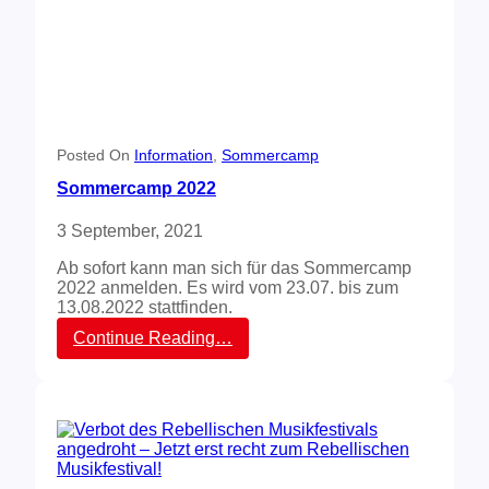
J
u
g
e
n
d
k
o
Posted On
Information
, 
Sommercamp
n
Sommercamp 2022
z
e
3 September, 2021
r
t
Ab sofort kann man sich für das Sommercamp
w
2022 anmelden. Es wird vom 23.07. bis zum
u
13.08.2022 stattfinden.
r
d
:
Continue Reading…
e
S
e
o
i
m
n
m
v
e
o
r
l
c
l