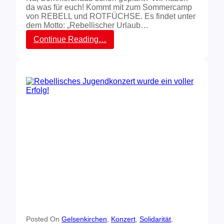
m
da was für euch! Kommt mit zum Sommercamp
e
von REBELL und ROTFÜCHSE. Es findet unter
r
dem Motto: „Rebellischer Urlaub…
c
a
:
Continue Reading…
m
S
p
o
–
m
P
m
r
e
e
r
s
c
s
a
e
m
m
p
i
2
t
0
t
2
e
2
i
–
l
j
u
e
n
t
g
z
d
t
Posted On
Gelsenkirchen
, 
Konzert
, 
Solidarität
, 