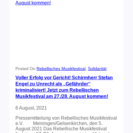
e
e
n
n
s
t
M
t
e
u
i
r
s
v
S
i
a
t
k
l
a
f
!
r
e
t
s
d
t
e
i
r
v
z
Posted On
Rebellisches Musikfestival
, 
Solidarität
a
w
l
Voller Erfolg vor Gericht! Schirmherr Stefan
e
!
Engel zu Unrecht als „Gefährder“
i
kriminalisiert! Jetzt zum Rebellischen
t
e
Musikfestival am 27./28. August kommen!
n
W
6 August, 2021
o
c
Pressemitteilung von Rebellisches Musikfestival
h
e.V. Meiningen/Gelsenkirchen, den 5.
e
August 2021 Das Rebellische Musikfestival