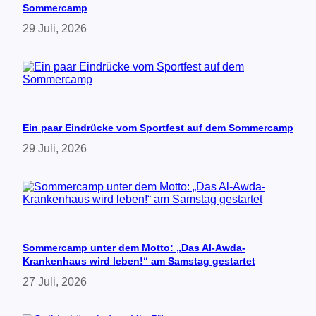
Sommercamp
n
r
29 Juli, 2026
e
c
h
t
a
l
s
„
Ein paar Eindrücke vom Sportfest auf dem Sommercamp
G
29 Juli, 2026
e
f
ä
h
r
d
e
r
Sommercamp unter dem Motto: „Das Al-Awda-
“
Krankenhaus wird leben!“ am Samstag gestartet
k
r
27 Juli, 2026
i
m