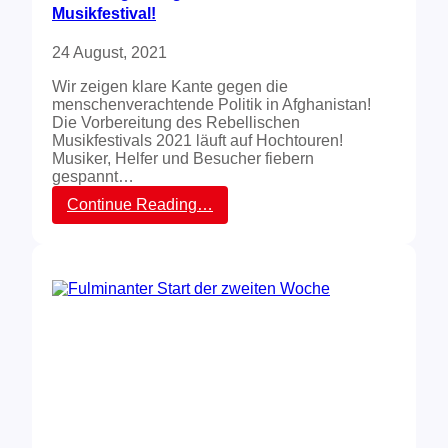
Musikfestival!
s
i
24 August, 2021
k
f
Wir zeigen klare Kante gegen die
e
menschenverachtende Politik in Afghanistan!
s
Die Vorbereitung des Rebellischen
t
Musikfestivals 2021 läuft auf Hochtouren!
i
Musiker, Helfer und Besucher fiebern
v
gespannt…
a
l
:
Continue Reading…
s
I
a
n
n
v
g
i
e
e
d
r
r
T
o
a
h
g
t
e
–
n
J
b
e
e