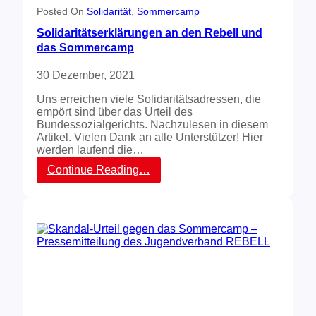
m
d
V
Posted On
Solidarität
, 
Sommercamp
m
t
o
e
r
Solidaritätserklärungen an den Rebell und
r
r
e
b
das Sommercamp
c
f
e
a
f
r
30 Dezember, 2021
m
e
e
p
n
i
Uns erreichen viele Solidaritätsadressen, die
-
t
empört sind über das Urteil des
M
u
Bundessozialgerichts. Nachzulesen in diesem
o
n
Artikel. Vielen Dank an alle Unterstützer! Hier
b
g
werden laufend die…
i
l
:
Continue Reading…
i
S
s
o
i
l
e
i
r
d
u
a
n
r
g
i
–
t
e
ä
r
t