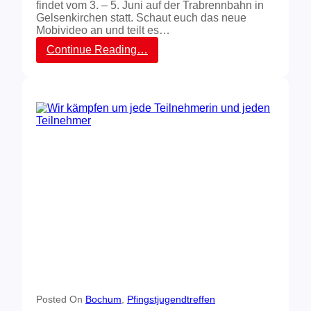
findet vom 3. – 5. Juni auf der Trabrennbahn in
Gelsenkirchen statt. Schaut euch das neue
Mobivideo an und teilt es…
:
Continue Reading…
F
e
s
t
i
v
a
l
f
ü
r
d
e
n
W
e
l
t
f
r
Posted On
Bochum
, 
Pfingstjugendtreffen