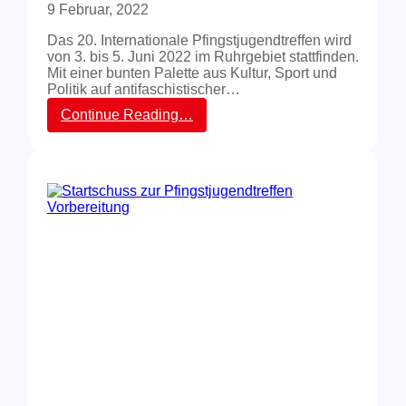
t
9 Februar, 2022
j
Das 20. Internationale Pfingstjugendtreffen wird
u
von 3. bis 5. Juni 2022 im Ruhrgebiet stattfinden.
g
Mit einer bunten Palette aus Kultur, Sport und
e
Politik auf antifaschistischer…
n
d
:
Continue Reading…
t
E
r
r
e
s
f
t
f
e
e
s
n
B
a
u
m
n
4
d
.
e
/
s
5
t
.
r
J
e
u
f
n
f
i