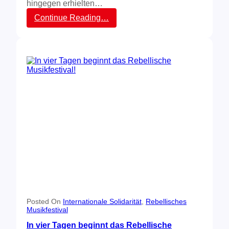
hingegen erhielten…
:
Continue Reading…
V
e
r
b
o
t
d
e
s
R
e
b
e
l
l
i
s
c
h
e
Posted On
Internationale Solidarität
, 
Rebellisches
Musikfestival
n
M
In vier Tagen beginnt das Rebellische
u