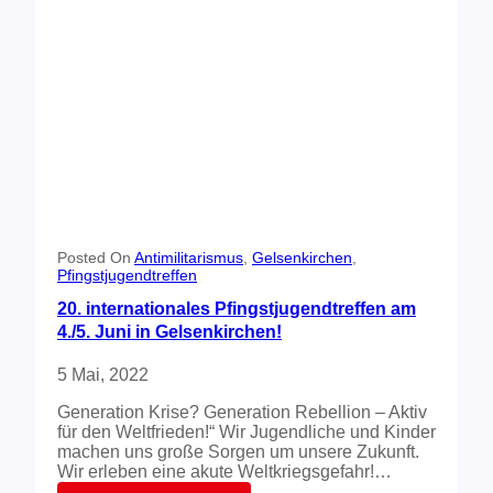
!
i
i
(
l
e
M
n
r
o
e
s
b
h
e
i
m
i
v
e
t
i
r
i
d
g
e
e
o
r
)
W
e
Posted On
Antimilitarismus
, 
Gelsenkirchen
, 
Pfingstjugendtreffen
r
b
20. internationales Pfingstjugendtreffen am
e
4./5. Juni in Gelsenkirchen!
f
l
5 Mai, 2022
y
e
Generation Krise? Generation Rebellion – Aktiv
r
für den Weltfrieden!“ Wir Jugendliche und Kinder
e
machen uns große Sorgen um unsere Zukunft.
r
Wir erleben eine akute Weltkriegsgefahr!…
s