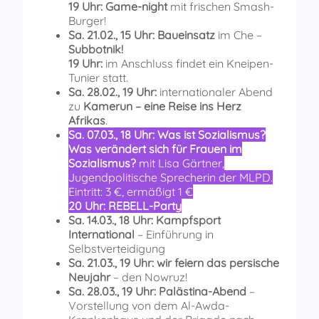
19 Uhr:
Game-night
mit frischen Smash-
Burger!
Sa. 21.02., 15 Uhr:
Baueinsatz
im Che –
Subbotnik!
19 Uhr:
im Anschluss findet ein Kneipen-
Tunier statt.
Sa. 28.02., 19 Uhr:
internationaler Abend
zu
Kamerun – eine Reise ins Herz
Afrikas
.
Sa. 07.03., 18 Uhr:
Was ist Sozialismus?
Was verändert sich für Frauen im
Sozialismus?
mit Lisa Gärtner,
Jugendpolitische Sprecherin der MLPD.
Eintritt: 3 €, ermäßigt 1 €
20 Uhr:
REBELL-Party
Sa. 14.03., 18 Uhr:
Kampfsport
International
– Einführung in
Selbstverteidigung
Sa. 21.03., 19 Uhr:
wir feiern das persische
Neujahr
– den Nowruz!
Sa. 28.03., 19 Uhr:
Palästina-Abend
–
Vorstellung von dem Al-Awda-