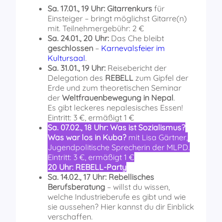
Sa. 17.01., 19 Uhr:
Gitarrenkurs
für
Einsteiger – bringt möglichst Gitarre(n)
mit. Teilnehmergebühr: 2 €
Sa. 24.01., 20 Uhr:
Das Che bleibt
geschlossen
–
Karnevalsfeier im
Kultursaal
.
Sa. 31.01., 19 Uhr:
Reisebericht der
Delegation des
REBELL
zum Gipfel der
Erde und zum theoretischen Seminar
der
Weltfrauenbewegung in Nepal
.
Es gibt leckeres nepalesisches Essen!
Eintritt: 3 €, ermäßigt 1 €
Sa. 07.02., 18 Uhr:
Was ist Sozialismus?
Was war los in Kuba?
mit Lisa Gärtner,
Jugendpolitische Sprecherin der MLPD.
Eintritt: 3 €, ermäßigt 1 €
20 Uhr:
REBELL-Party
Sa. 14.02., 17 Uhr:
Rebellisches
Berufsberatung
– willst du wissen,
welche Industrieberufe es gibt und wie
sie aussehen? Hier kannst du dir Einblick
verschaffen.