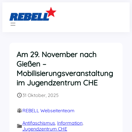
Zum
Inhalt
springen
Am 29. November nach
Gießen –
Mobilisierungsveranstaltung
im Jugendzentrum CHE
31 Oktober, 2025
REBELL Webseitenteam
Antifaschismus
, 
Information
, 
Jugendzentrum CHE