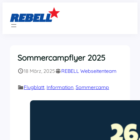
Zum
Inhalt
springen
Sommercampflyer 2025
18 März, 2025
REBELL Webseitenteam
Flugblatt
, 
Information
, 
Sommercamp