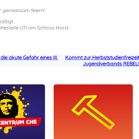
ir gemeinsam feiern!
mäßigt.
testelle U11 am Schloss Horst.
ie akute Gefahr eines III.
Kommt zur Herbststudienfreizei
Jugendverbands REBEL