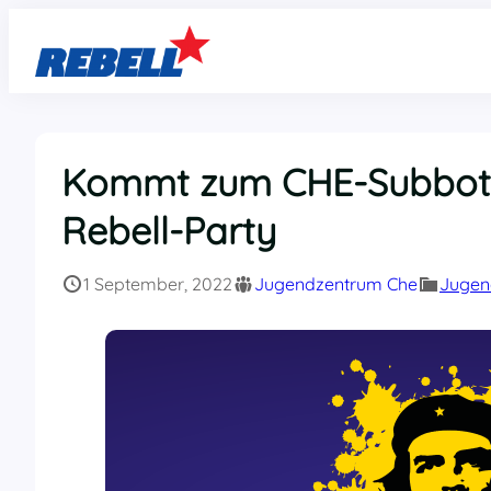
Zum
Inhalt
springen
Kommt zum CHE-Subbotn
Rebell-Party
1 September, 2022
Jugendzentrum Che
Jugen