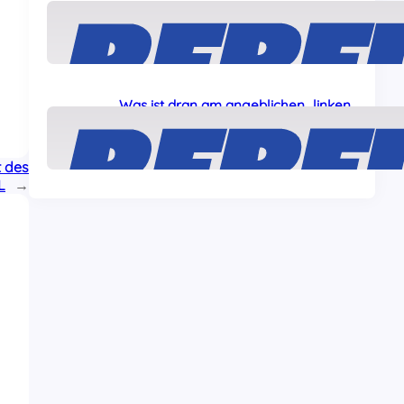
Solidarität mit den „Ulm5“!
24 Juli, 2026
Was ist dran am angeblichen „linken
Terror“ gegen Journalisten?
22 Juli, 2026
t des
L
→