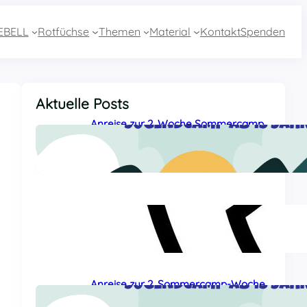
EBELL
Rotfüchse
Themen
Material
Kontakt
Spenden
Aktuelle Posts
Anreise zur 2. Woche Sommercamp
aus Essen mit dem Zug
27 Juli, 2026
Sommercamp-Hotline 2026
26 Juli, 2026
Anreise zur 2. Sommercamp-Woche
aus Baden-Württemberg