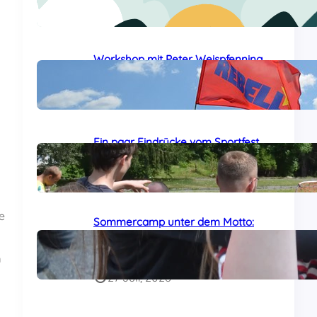
24 Juli, 2026
Workshop mit Peter Weispfenning
auf dem Sommercamp
29 Juli, 2026
Ein paar Eindrücke vom Sportfest
auf dem Sommercamp
29 Juli, 2026
e
Sommercamp unter dem Motto:
„Das Al-Awda-Krankenhaus wird
leben!“ am Samstag gestartet
m
27 Juli, 2026