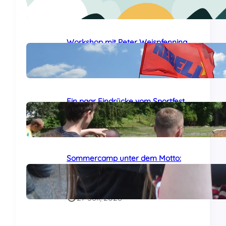
24 Juli, 2026
Workshop mit Peter Weispfenning
auf dem Sommercamp
29 Juli, 2026
Ein paar Eindrücke vom Sportfest
auf dem Sommercamp
29 Juli, 2026
Sommercamp unter dem Motto:
„Das Al-Awda-Krankenhaus wird
leben!“ am Samstag gestartet
27 Juli, 2026