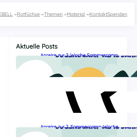
EBELL
Rotfüchse
Themen
Material
Kontakt
Spenden
Aktuelle Posts
Anreise zur 2. Woche Sommercamp
aus Essen mit dem Zug
27 Juli, 2026
Sommercamp-Hotline 2026
26 Juli, 2026
Anreise zur 2. Sommercamp-Woche
aus Baden-Württemberg