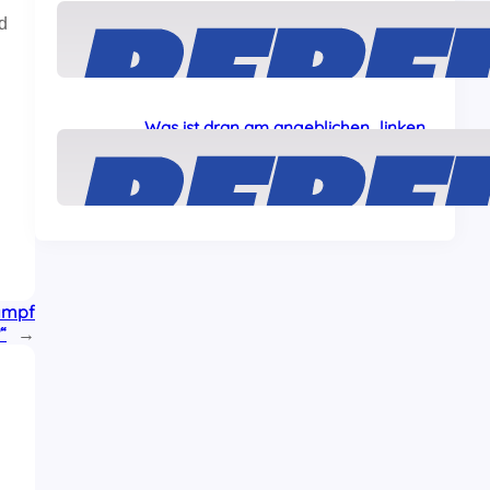
Solidarität mit den „Ulm5“!
d
24 Juli, 2026
Was ist dran am angeblichen „linken
Terror“ gegen Journalisten?
22 Juli, 2026
ampf
“
→