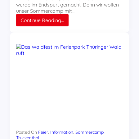
wurde im Endspurt gemacht. Denn wir wollen
unser Sommercamp mit…
:
Continue Reading…
Bald
geht’s
los
zum
Sommercamp!
Posted On
Feier
, 
Information
, 
Sommercamp
, 
Truckenthal