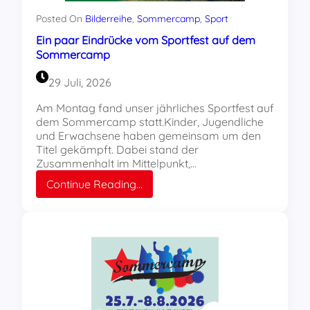
Posted On
Bilderreihe
, 
Sommercamp
, 
Sport
Ein paar Eindrücke vom Sportfest auf dem
Sommercamp
29 Juli, 2026
Am Montag fand unser jährliches Sportfest auf
dem Sommercamp statt.Kinder, Jugendliche
und Erwachsene haben gemeinsam um den
Titel gekämpft. Dabei stand der
Zusammenhalt im Mittelpunkt,…
:
Continue Reading…
Ein
paar
Eindrücke
vom
Sportfest
auf
dem
Sommercamp