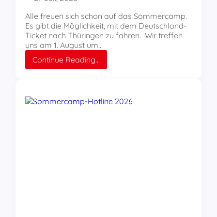
Alle freuen sich schon auf das Sommercamp.
Es gibt die Möglichkeit, mit dem Deutschland-
Ticket nach Thüringen zu fahren. Wir treffen
uns am 1. August um…
:
Continue Reading…
Anreise
zur
2.
Woche
Sommercamp
aus
Essen
mit
dem
Zug