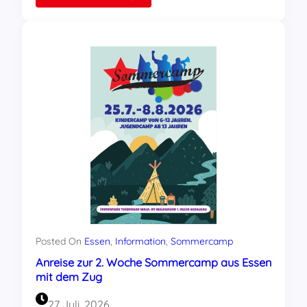
Sommercamp
unter
dem
Motto:
„Das
Al-
Awda-
Krankenhaus
wird
leben!“
am
Samstag
gestartet
Posted On
Essen
, 
Information
, 
Sommercamp
Anreise zur 2. Woche Sommercamp aus Essen
mit dem Zug
27 Juli, 2026