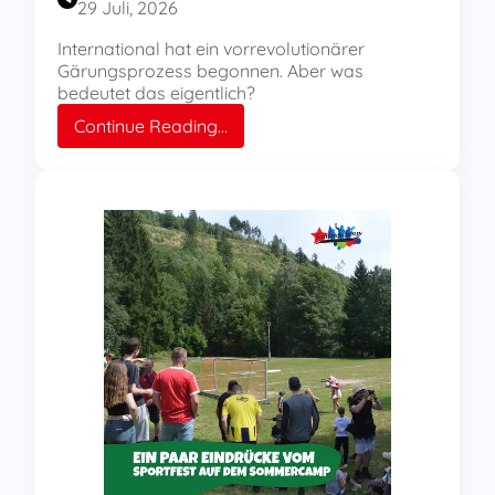
29 Juli, 2026
International hat ein vorrevolutionärer
Gärungsprozess begonnen. Aber was
bedeutet das eigentlich?
:
Continue Reading…
Workshop
mit
Peter
Weispfenning
auf
dem
Sommercamp