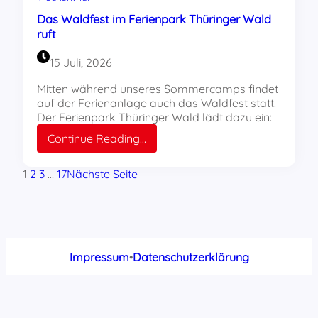
Das Waldfest im Ferienpark Thüringer Wald
ruft
15 Juli, 2026
Mitten während unseres Sommercamps findet
auf der Ferienanlage auch das Waldfest statt.
Der Ferienpark Thüringer Wald lädt dazu ein:
:
Continue Reading…
Das
Waldfest
1
2
3
…
17
Nächste Seite
im
Ferienpark
Thüringer
Wald
ruft
Impressum
•
Datenschutzerklärung