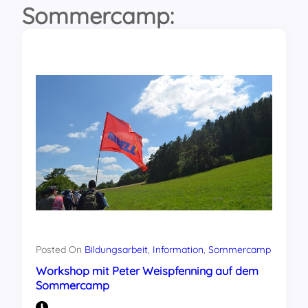
Sommercamp:
Posted On
Bildungsarbeit
, 
Information
, 
Sommercamp
Workshop mit Peter Weispfenning auf dem
Sommercamp