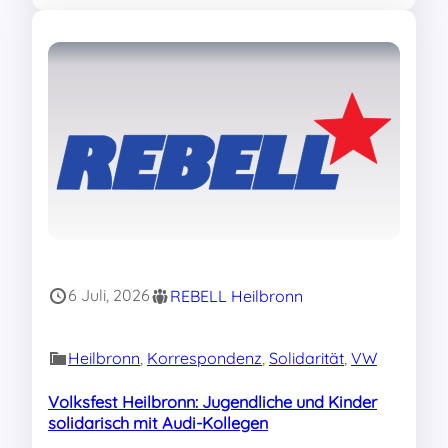
6 Juli, 2026
REBELL Heilbronn
Heilbronn
, 
Korrespondenz
, 
Solidarität
, 
VW
Volksfest Heilbronn: Jugendliche und Kinder
solidarisch mit Audi-Kollegen