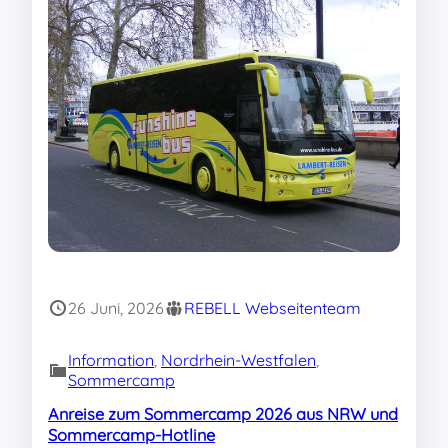
26 Juni, 2026
REBELL Webseitenteam
Information
, 
Nordrhein-Westfalen
, 
Sommercamp
Anreise zum Sommercamp 2026 aus NRW und
Sommercamp-Hotline