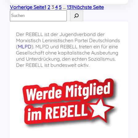
Vorherige Seite
1
2
3
4
5
…
131
Nächste Seite
S
u
c
h
Der REBELL ist der Jugendverband der
e
Marxistisch Leninistischen Partei Deutschlands
n
(
MLPD
). MLPD und REBELL treten ein für eine
Gesellschaft ohne kapitalistische Ausbeutung
und Unterdrückung, den echten Sozialismus.
Der REBELL ist bundesweit aktiv.