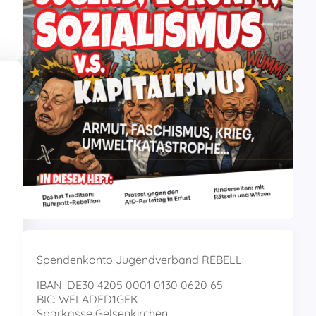
Spendenkonto Jugendverband REBELL:
IBAN: DE30 4205 0001 0130 0620 65
BIC: WELADED1GEK
Sparkasse Gelsenkirchen