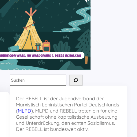
S
u
c
h
Der REBELL ist der Jugendverband der
e
Marxistisch Leninistischen Partei Deutschlands
n
(
MLPD
). MLPD und REBELL treten ein für eine
Gesellschaft ohne kapitalistische Ausbeutung
und Unterdrückung, den echten Sozialismus.
Der REBELL ist bundesweit aktiv.