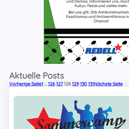
Aktuelle Posts
Vorherige Seite
1
…
126
127
128
129
130
131
Nächste Seite