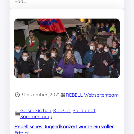
Bad…
9 Dezember, 2021
REBELL Webseitenteam
Gelsenkirchen
, 
Konzert
, 
Solidarität
, 
Sommercamp
Rebellisches Jugendkonzert wurde ein voller
Erfolg!