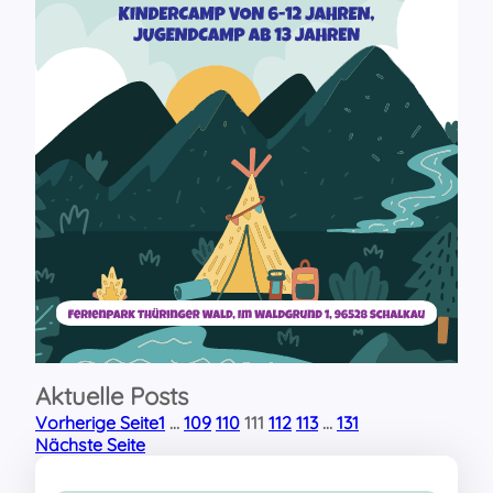
Aktuelle Posts
Vorherige Seite
1
…
109
110
111
112
113
…
131
Nächste Seite