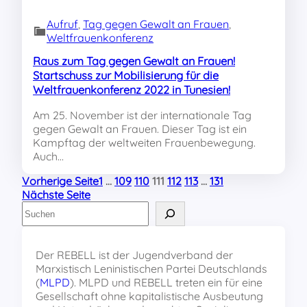
Aufruf
, 
Tag gegen Gewalt an Frauen
, 
Weltfrauenkonferenz
Raus zum Tag gegen Gewalt an Frauen!
Startschuss zur Mobilisierung für die
Weltfrauenkonferenz 2022 in Tunesien!
Am 25. November ist der internationale Tag
gegen Gewalt an Frauen. Dieser Tag ist ein
Kampftag der weltweiten Frauenbewegung.
Auch…
Vorherige Seite
1
…
109
110
111
112
113
…
131
Nächste Seite
S
u
c
h
Der REBELL ist der Jugendverband der
e
Marxistisch Leninistischen Partei Deutschlands
n
(
MLPD
). MLPD und REBELL treten ein für eine
Gesellschaft ohne kapitalistische Ausbeutung