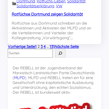
Dortmund
, 
Rotfuchs-Leben
, 
Solidarität
, 
Solidaritätserklärung
, 
VW
Rotfüchse Dortmund zeigen Solidarität
Rotfüchse aus Dortmund schreiben an die
Aktivistinnen und Aktivisten der MLPD und an
die Verteilerinnen und Verteiler der
Kollegenzeitung „Vorwärtsgang“,…
Vorherige Seite
1
2
3
4
…
131
Nächste Seite
S
u
c
h
Der REBELL ist der Jugendverband der
e
Marxistisch Leninistischen Partei Deutschlands
n
(
MLPD
). MLPD und REBELL treten ein für eine
Gesellschaft ohne kapitalistische Ausbeutung
und Unterdrückung, den echten Sozialismus.
Der REBELL ist bundesweit aktiv.