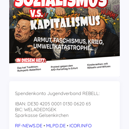
Spendenkonto Jugendverband REBELL:
IBAN: DE30 4205 0001 0130 0620 65
BIC: WELADED1GEK
Sparkasse Gelsenkirchen
RF-NEWS.DE
•
MLPD.DE
•
ICOR.INFO