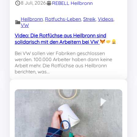
8 Juli, 2026
REBELL Heilbronn
Heilbronn
, 
Rotfuchs-Leben
, 
Streik
, 
Videos
, 
VW
Video: Die Rotfüchse aus Heilbronn sind
solidarisch mit den Arbeitern bei VW
Bei VW sollen vier Fabriken geschlossen
werden. 100.000 Arbeiter haben dann keine
Arbeit mehr. Die Rotfüchse aus Heilbronn
berichten, was…