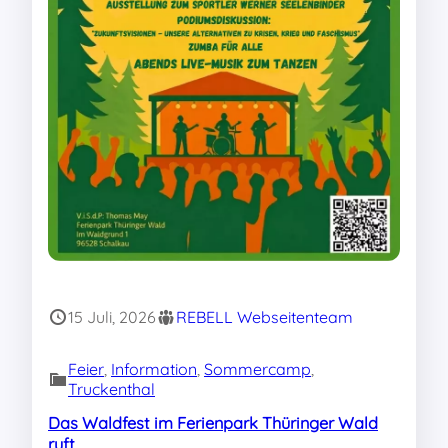
15 Juli, 2026
REBELL Webseitenteam
Feier
, 
Information
, 
Sommercamp
, 
Truckenthal
Das Waldfest im Ferienpark Thüringer Wald
ruft