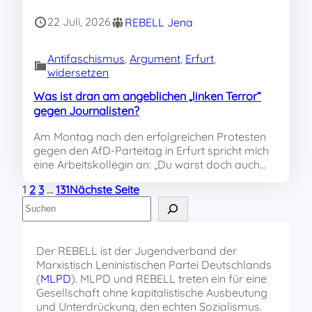
22 Juli, 2026
REBELL Jena
Antifaschismus
, 
Argument
, 
Erfurt
, 
widersetzen
Was ist dran am angeblichen „linken Terror“
gegen Journalisten?
Am Montag nach den erfolgreichen Protesten
gegen den AfD-Parteitag in Erfurt spricht mich
eine Arbeitskollegin an: „Du warst doch auch…
1
2
3
…
131
Nächste Seite
S
u
c
h
Der REBELL ist der Jugendverband der
e
Marxistisch Leninistischen Partei Deutschlands
n
(
MLPD
). MLPD und REBELL treten ein für eine
Gesellschaft ohne kapitalistische Ausbeutung
und Unterdrückung, den echten Sozialismus.