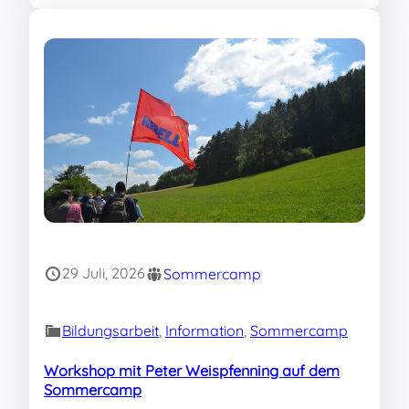
29 Juli, 2026
Sommercamp
Bildungsarbeit
, 
Information
, 
Sommercamp
Workshop mit Peter Weispfenning auf dem
Sommercamp