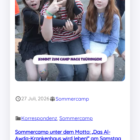
27 Juli, 2026
Sommercamp
Korrespondenz
, 
Sommercamp
Sommercamp unter dem Motto: „Das Al-
Awda-Krankenhaus wird leben!“ am Samstag